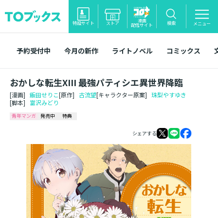
漫画
特設サイト
ストア
検索
メニュー
配信サイト
予約受付中
今月の新作
ライトノベル
コミックス
おかしな転生XIII 最強パティシエ異世界降臨
[漫画]
飯田せりこ
[原作]
古流望
[キャラクター原案]
珠梨やすゆき
[脚本]
富沢みどり
青年マンガ
発売中
特典
シェアする