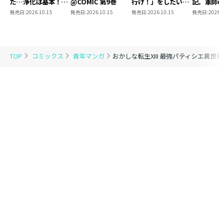
た…浄化は基本！
@COMIC 第9巻
行け！」をしたい死
記。軍師
@COMIC 第7巻
にたがりの望まぬ宇
われまし
発売日:
2026.10.15
発売日:
2026.10.15
発売日:
2026.10.15
発売日:
2026
宙下剋上@COMIC
@COMI
第4巻
TOP
コミックス
青年マンガ
おかしな転生XIII 最強パティシエ異