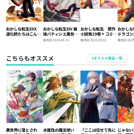
おかしな転生XXX
おかしな転生XIV 最
おかしな転生 原作
おかしな
道化師たちはこんが
強パティシエ異世界
小説第29巻 + コミッ
ドラゴン
りと
降臨
クス第13巻 2冊同
きたてを
発売日:
2026.04.10
発売日:
2025.09.01
発売日:
2025
時購入セット【特典
SS付き】
こちらもオススメ
オススメ商品一覧
異世界に落とされ
水属性の魔法使い
「ここは任せて先に
じゃない