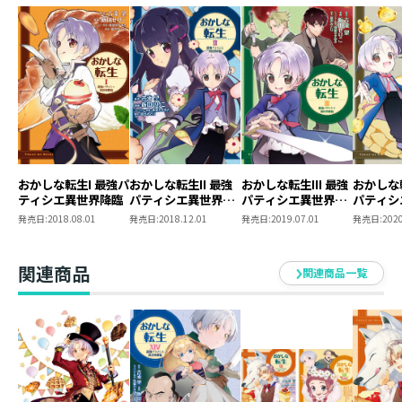
おかしな転生I 最強パ
おかしな転生II 最強
おかしな転生III 最強
おかしな転
ティシエ異世界降臨
パティシエ異世界降
パティシエ異世界降
パティシ
臨
臨
臨
発売日:
2018.08.01
発売日:
2018.12.01
発売日:
2019.07.01
発売日:
2020
関連商品
関連商品一覧