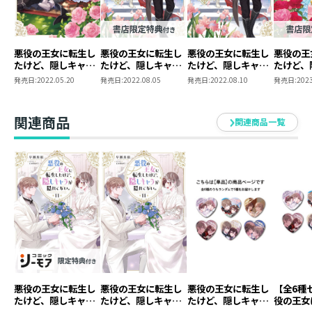
●著者：早瀬黒絵
嬉しいことに３巻が発売いたしました。
グッズとしてポストカードも出ることになり、
悪役の王女に転生し
悪役の王女に転生し
悪役の王女に転生し
悪役の王
実はかなりびっくりしております(笑)
たけど、隠しキャラ
たけど、隠しキャラ
たけど、隠しキャラ
たけど、
何はともあれ、３巻もお楽しみください！
が隠れてない。
が隠れてない。
が隠れてない。2
が隠れて
発売日:
2022.05.20
発売日:
2022.08.05
発売日:
2022.08.10
発売日:
2023
2【ピッコマ限定SS
3【ピッ
付き】
付き】
●イラスト：comet
関連商品
関連商品一覧
もう3冊です！
成長したキャラクターたちと同じくらいさらに素敵で美
しく描きたいと思います。
いつもありがとうございます。
悪役の王女に転生し
悪役の王女に転生し
悪役の王女に転生し
【全6種
たけど、隠しキャラ
たけど、隠しキャラ
たけど、隠しキャラ
役の王女