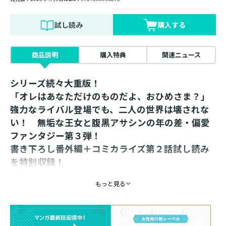
試し読み
購入する
商品説明
購入特典
関連ニュース
シリーズ続々大重版！
「オレはあなただけのものだよ、おひめさま？」
強力なライバル登場でも、二人の世界は壊されな
い！ 無垢な王女と腹黒アサシンの年の差・偏愛
ファンタジー第３弾！
書き下ろし番外編＋コミカライズ第２話試し読み
を特別収録！
コミカライズ、大好評連載中！
もっと見る
書き下ろし番外編「ルルとリュシーとおばけの話」