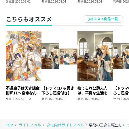
が隠れてない。
が隠れてない。11
が隠れてない。 ラ
けど、隠
発売日:
2026.08.01
発売日:
2026.08.01
発売日:
2026.08.01
発売日:
2026
11【シーモア限定書
ンダムハート型缶バ
隠れてな
き下ろしSS＆電子書
ッジ（全6種）
ダムハー
籍限定SS付き】
ジ コン
こちらもオススメ
オススメ商品一覧
ット
不遇皇子は天才錬金
【ドラマCD ＆書き
捨てられ公爵夫人
【ドラマ
術師11～皇帝なんて
下ろし短編付き】捨
は、平穏な生活をお
ろし短編
柄じゃないので弟妹
てられ公爵夫人は、
望みのようです5
られ公爵
発売日:
2026.10.10
発売日:
2026.10.10
発売日:
2026.10.10
発売日:
2026
を可愛がりたい～
平穏な生活をお望み
穏な生活
のようです5【著：
ようです
カレヤタミエ 直筆
サイン本】
TOP
ライトノベル
女性向けライトノベル
悪役の王女に転生したけ