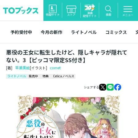
漫画
特設サイト
ストア
検索
メニュー
配信サイト
予約受付中
今月の新作
ライトノベル
コミックス
悪役の王女に転生したけど、隠しキャラが隠れて
ない。3【ピッコマ限定SS付き】
[著]
早瀬黒絵
[イラスト]
comet
ライトノベル
発売中
特典
Celicaノベルス
シェアする