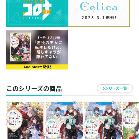
【あらすじ】
婚約発表の後、とうとうルルに前世の記憶を打ち明け
た。これからは、悪役の王女リュシエンヌとしての運命
に一緒に立ち向かっていける──って、どうして王家の
パーティーに、まだ無関係なはずのヒロインちゃんがい
るの！？ 攻略対象のお兄さまたちにも強引に近づく
し、原作シナリオへ軌道修正されちゃうかも……しかも
本命は隠しキャラのルフェーヴルだなんて！ 飛び級制
度で接触を回避して、友達も家族も味方につけなきゃ。
どうか、ルルはわたしだけのルルでいて──「大丈夫、
オレはずっとあなただけのものだよ？」強力なライバル
このシリーズの商品
シリーズ一覧
登場でも、二人の世界は壊されない！ 無垢な王女と腹
黒アサシンの年の差・偏愛ファンタジー第３弾！
書き下ろし番外編＋コミカライズ第２話試し読みを特別
収録！
著者について