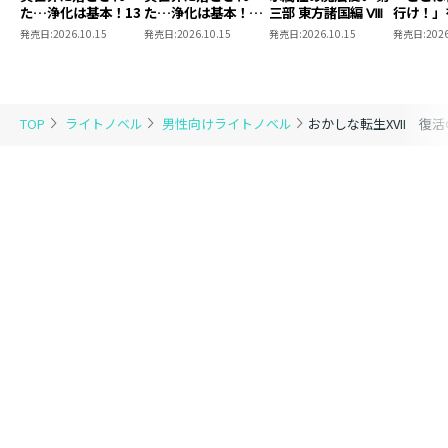
た…浄化は基本！13
た…浄化は基本！
三部 東方諸国編 Ⅷ
行け！」
13【ピッコマ限定
にたがり
発売日:
2026.10.15
発売日:
2026.10.15
発売日:
2026.10.15
発売日:
2026
SS付き】
宙下剋上
TOP
ライトノベル
男性向けライトノベル
おかしな転生XVII 