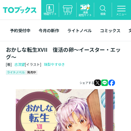
漫画
特設サイト
ストア
検索
メニュー
配信サイト
予約受付中
今月の新作
ライトノベル
コミックス
おかしな転生XVII 復活の卵～イースター・エッ
グ～
[著]
古流望
[イラスト]
珠梨やすゆき
ライトノベル
発売中
シェアする