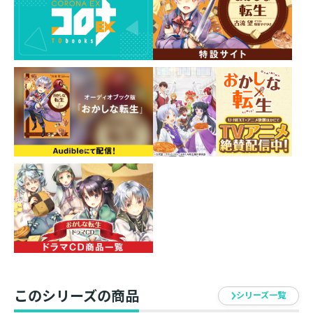
U-NEXT・アニメ放題でも最速配信決定！
ほか各種配信サービスでも随時配信開始！
シリーズ累計120万部突破！(紙+電子)
「ボクの卵【ドラゴンエッグ】は、誰にも渡しま
せん！」
悪戯好きの少年が仕掛ける大争奪戦、開幕！
王道スイーツファンタジー第17巻！
約2万字の書き下ろし中編＆コミカライズ1話分を
巻末収録！
【あらすじ】
冬も盛りの金央月。金貨が唸るモルテーン領には更なる
激震が走っていた。討伐した神話の怪物・大龍【ドラゴ
ン】の腹から”卵”が発見されたからだ。領主代理でお菓
子狂いのペイスは、事故を装い卵の味を知ろうと目論む
が……龍の卵は”特殊な貴金属”である龍金や軽金を量産
このシリーズの商品
シリーズ一覧
できる可能性を秘めたシロモノ。緘口令を敷くも、別邸