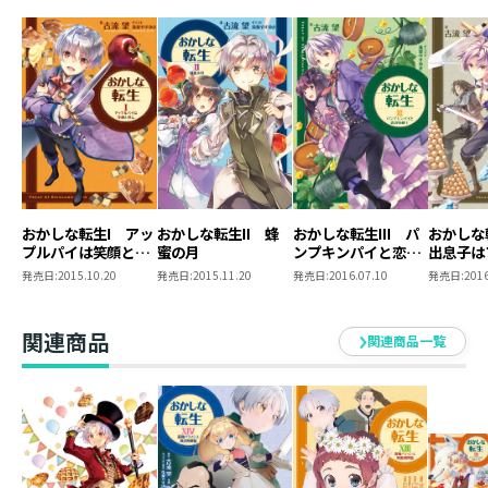
が放火され卵が何者かに奪取されてしまう。聖国の関与
を疑うペイスは海上封鎖へ乗り出し、国内外の勢力と激
突することに。国の存亡をも揺るがす龍の遺物は、誰の
手に――？「僕の卵は、誰にもわたしません！」 悪戯好きの
少年が仕掛ける大争奪戦、開幕！ 王道スイーツファン
タジー第17弾！ ２.５万字超の書き下ろし新章、コミカ
ライズ１話分を収録！
おかしな転生I アッ
おかしな転生II 蜂
おかしな転生III パ
おかしな
著者について
プルパイは笑顔と共
蜜の月
ンプキンパイと恋の
出息子は
に
好敵手
●古流望
発売日:
2015.10.20
発売日:
2015.11.20
発売日:
2016.07.10
発売日:
2016
12月に川崎で舞台を観劇しました。実に面白かった。そ
して病気や怪我が無く、成功裡に終えたことに安堵して
関連商品
関連商品一覧
います。
●珠梨やすゆき
イラストレーター。
大のお菓子好きで食べるのはもちろん見るのも作るのも
好き。