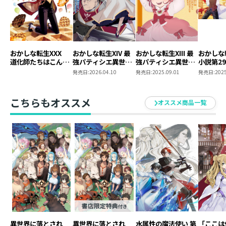
デパイチで新作スイーツ探索をすることが普段の散歩コ
ースに含まれています。
おかしな転生XXX
おかしな転生XIV 最
おかしな転生XIII 最
おかしな
道化師たちはこんが
強パティシエ異世界
強パティシエ異世界
小説第29
りと
降臨
降臨
クス第1
発売日:
2026.04.10
発売日:
2025.09.01
発売日:
2025
時購入セ
SS付き
こちらもオススメ
オススメ商品一覧
異世界に落とされ
異世界に落とされ
水属性の魔法使い 第
「ここは