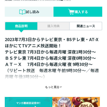
試し読み
購入する
商品説明
購入特典
関連ニュース
2023年7月3日からテレビ東京・BSテレ東・AT-X
ほかにてTVアニメ放送開始！
テレビ東京 7月3日から毎週月曜 深夜1時30分～
ＢＳテレ東 7月4日から毎週火曜 深夜0時30分～
ＡＴ－Ｘ 7月4日から毎週火曜 夜 9時30分～
（リピート放送 毎週木曜 午前9時30分～／毎週
月曜 午後3時30分～）
ほか全国の放送局でも随時放送開始！詳細は公式
もっと見る
HPにて。
※放送日時は予告なく変更となる場合がございま
す。