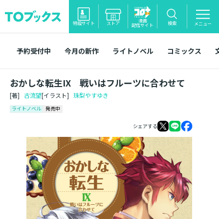
漫画
特設サイト
ストア
検索
メニュー
配信サイト
予約受付中
今月の新作
ライトノベル
コミックス
おかしな転生IX 戦いはフルーツに合わせて
[著]
古流望
[イラスト]
珠梨やすゆき
ライトノベル
発売中
シェアする