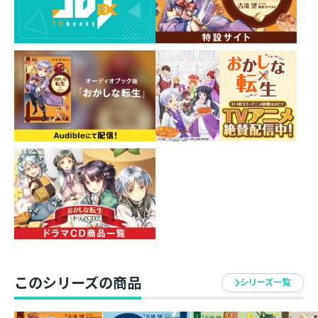
U-NEXT・アニメ放題でも最速配信決定！
ほか各種配信サービスでも随時配信開始！
シリーズ累計120万部突破！(紙+電子)
貴方にだけは負けません!!聖国との因縁へ──い
ざ、決戦の時！
甘く激しい王道スイーツ・ファンタジー最新刊！
20,000字書き下ろし新章「ジョゼの花嫁修業」＆
ドラマCDレポート収録！
【あらすじ】
涼やかな秋。遂に隣国・聖国との戦争が始まった。
今回、モルテールン領は爵位の低さから後方支援を務め
ることに。
混乱を意に介さない領主代理のペイスは最高のお菓子作
りに精を出していた。
そんな折、優勢だったはずの自軍から救援の要請が届
このシリーズの商品
シリーズ一覧
き、事態は急変！ 敵国から数々の奇策が打たれるばか
りか、間諜の疑惑も発覚、原因不明の伝染病まで発生す