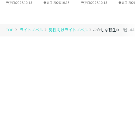
13【ピッコマ限定
にたがり
発売日:
2026.10.15
発売日:
2026.10.15
発売日:
2026.10.15
発売日:
2026
SS付き】
宙下剋上
TOP
ライトノベル
男性向けライトノベル
おかしな転生IX 戦い