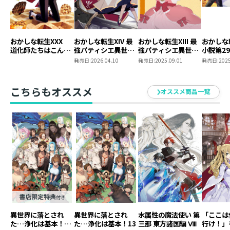
おかしな転生XXX
おかしな転生XIV 最
おかしな転生XIII 最
おかしな
道化師たちはこんが
強パティシエ異世界
強パティシエ異世界
小説第29
りと
降臨
降臨
クス第1
発売日:
2026.04.10
発売日:
2025.09.01
発売日:
2025
時購入セ
SS付き
こちらもオススメ
オススメ商品一覧
異世界に落とされ
異世界に落とされ
水属性の魔法使い 第
「ここは
た…浄化は基本！
た…浄化は基本！13
三部 東方諸国編 Ⅷ
行け！」