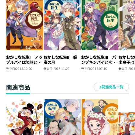
る。さらに、因縁のライバル・ビターテイストが謀略を
仕掛けてくる中、ペイスは逆転の一手を放つ！
巧妙な知略と意外なお菓子が勝利を導く、甘く激しいス
イーツ・ファンタジー第9弾！
著者について
●古流望
お正月にドラマCDをゆっくりと聴いてみました。
おかしな転生I アッ
おかしな転生II 蜂
おかしな転生III パ
おかしな
効果音だったり、音楽だったり、収録の時には無かった
プルパイは笑顔と共
蜜の月
ンプキンパイと恋の
出息子は
に
好敵手
ものでセリフの印象も大分変わるものなんですね。
発売日:
2015.10.20
発売日:
2015.11.20
発売日:
2016.07.10
発売日:
2016
部屋に籠って何度か聴き直していたわけですが。
お陰で運動不足気味。腹回りがぷにぷにと。皆さんもお
関連商品
関連商品一覧
気を付けください。