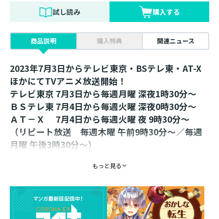
試し読み
購入する
商品説明
購入特典
関連ニュース
2023年7月3日からテレビ東京・BSテレ東・AT-X
ほかにてTVアニメ放送開始！
テレビ東京 7月3日から毎週月曜 深夜1時30分～
ＢＳテレ東 7月4日から毎週火曜 深夜0時30分～
ＡＴ－Ｘ 7月4日から毎週火曜 夜 9時30分～
（リピート放送 毎週木曜 午前9時30分～／毎週
月曜 午後3時30分～）
ほか全国の放送局でも随時放送開始！詳細は公式
もっと見る
HPにて。
※放送日時は予告なく変更となる場合がございま
す。