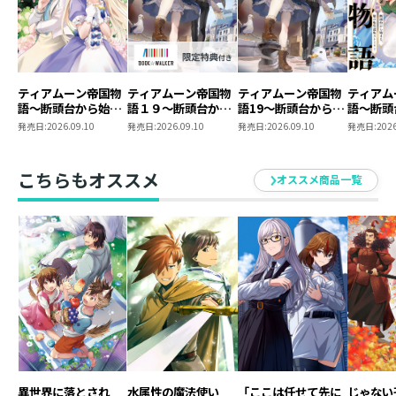
ティアムーン帝国物
ティアムーン帝国物
ティアムーン帝国物
ティアム
語～断頭台から始ま
語１９～断頭台から
語19～断頭台から始
語～断頭
る、姫の転生逆転ス
始まる、姫の転生逆
まる、姫の転生逆転
る、姫の
発売日:
2026.09.10
発売日:
2026.09.10
発売日:
2026.09.10
発売日:
2026
トーリー～@COMIC
転ストーリー～
ストーリー～
トーリー
第12巻
【BOOK☆WALKER
第11巻
限定書き下ろしSS付
こちらもオススメ
オススメ商品一覧
き】
異世界に落とされ
水属性の魔法使い
「ここは任せて先に
じゃない