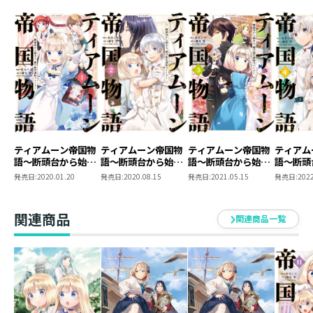
ティアムーン帝国物
ティアムーン帝国物
ティアムーン帝国物
ティアム
語～断頭台から始ま
語～断頭台から始ま
語～断頭台から始ま
語～断頭
る、姫の転生逆転ス
る、姫の転生逆転ス
る、姫の転生逆転ス
る、姫の
発売日:
2020.01.20
発売日:
2020.08.15
発売日:
2021.05.15
発売日:
2022
トーリー～@COMIC
トーリー～@COMIC
トーリー～@COMIC
トーリー
第1巻
第2巻
第3巻
第4巻
関連商品
関連商品一覧