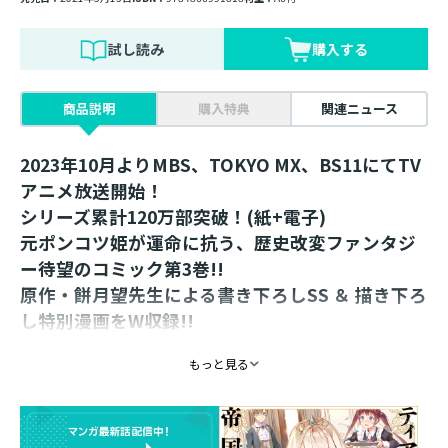
試し読み
購入する
商品説明
購入特典
関連ニュース
2023年10月よりMBS、TOKYO MX、BS11にてTV
アニメ放送開始！
シリーズ累計120万部突破！(紙+電子)
元ポンコツ姫が運命に抗う、歴史改変ファンタジ
ー待望のコミック第3巻!!
原作・餅月望先生による書き下ろしSS ＆ 描き下ろ
し特別漫画をW収録!!
【あらすじ】
もっと見る
「あっ、これダメなやつですわ！」
前世の記憶をもとに恐怖しながらも仇敵と友達になった