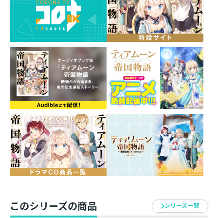
り、アベルと乗馬やダンスを楽しんだりと学園生活を謳
歌するミーアはアンヌやクロエ、ティオーナとアベルの
ために弁当を作ることに……。
料理未経験者しかいない状況に、もう失敗する絵しか思
い浮かばないが、ミーアは自分ファーストな魂胆でいつ
も通りの奇跡を起こすことはできるのだろうか!?
身勝手なはずの行動が結果的に未来を大きく変えていく
ことになる元ポンコツ姫の運命に抗う、一世一代の歴史
改変ファンタジー！
このシリーズの商品
シリーズ一覧