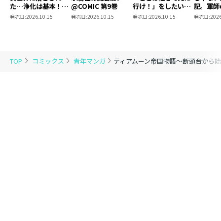
た…浄化は基本！
@COMIC 第9巻
行け！」をしたい死
記。軍師
@COMIC 第7巻
にたがりの望まぬ宇
われまし
発売日:
2026.10.15
発売日:
2026.10.15
発売日:
2026.10.15
発売日:
2026
宙下剋上@COMIC
@COMI
第4巻
TOP
コミックス
青年マンガ
ティアムーン帝国物語～断頭台から始ま