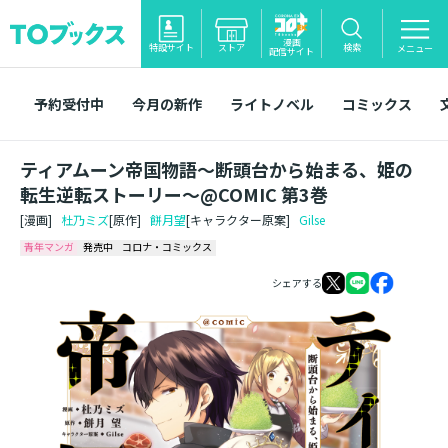
漫画
特設サイト
ストア
検索
メニュー
配信サイト
予約受付中
今月の新作
ライトノベル
コミックス
ティアムーン帝国物語～断頭台から始まる、姫の
転生逆転ストーリー～@COMIC 第3巻
[漫画]
杜乃ミズ
[原作]
餅月望
[キャラクター原案]
Gilse
青年マンガ
発売中
コロナ・コミックス
シェアする