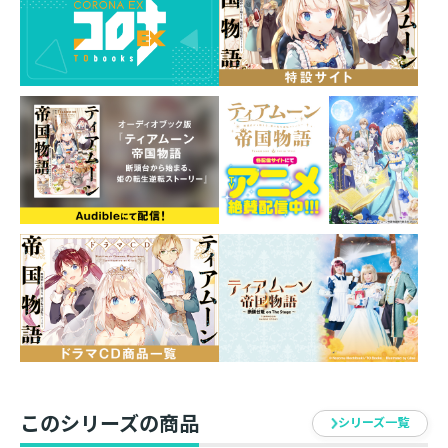
崩壊したティアムーン帝国で、わがまま姫と蔑まれた皇
女ミーアは処刑された――はずが、目覚めた彼女は12歳の少
女に逆戻り？？ 第二の人生でギロチンを回避するため、
帝政の建て直しを決意する。手始めに忠義に厚い下っ端
メイドと、左遷されかけた優秀な文官を味方につけ、失
敗した過去をやり直す日々が始まった。けれど、ミーア
の本音は「我が身の安全第一」。仇敵を遠ざけ、人脈作
りに励むうちに、なぜか周囲の忖度で次々と奇跡が実
現！やがて、身勝手なはずの行動は大陸全土の未来を大
きく変えていくのだった……。保身上等！自己中最強！
小心者の元(？)ポンコツ姫が前世の記憶を使って運命に
抗う、一世一代の歴史改変ファンタジー！
このシリーズの商品
シリーズ一覧