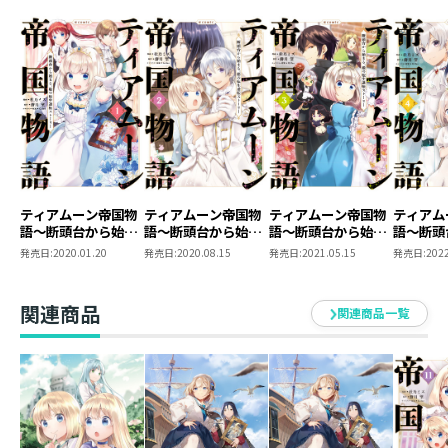
ティアムーン帝国物
ティアムーン帝国物
ティアムーン帝国物
ティアム
語～断頭台から始ま
語～断頭台から始ま
語～断頭台から始ま
語～断頭
る、姫の転生逆転ス
る、姫の転生逆転ス
る、姫の転生逆転ス
る、姫の
発売日:
2020.01.20
発売日:
2020.08.15
発売日:
2021.05.15
発売日:
2022
トーリー～@COMIC
トーリー～@COMIC
トーリー～@COMIC
トーリー
第1巻
第2巻
第3巻
第4巻
関連商品
関連商品一覧