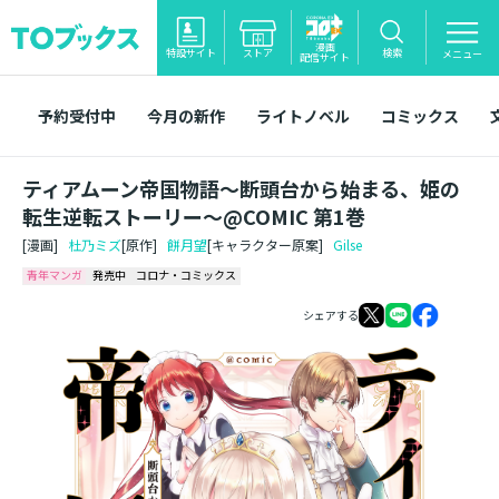
漫画
特設サイト
ストア
検索
メニュー
配信サイト
予約受付中
今月の新作
ライトノベル
コミックス
ティアムーン帝国物語～断頭台から始まる、姫の
転生逆転ストーリー～@COMIC 第1巻
[漫画]
杜乃ミズ
[原作]
餅月望
[キャラクター原案]
Gilse
青年マンガ
発売中
コロナ・コミックス
シェアする