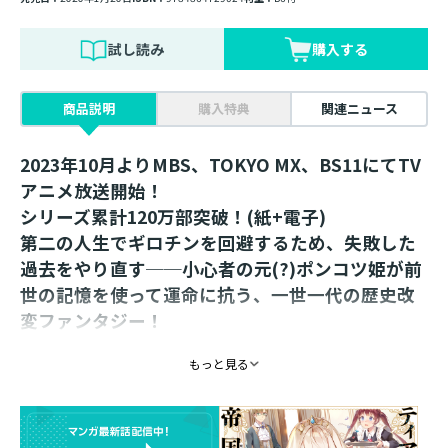
試し読み
購入する
商品説明
購入特典
関連ニュース
2023年10月よりMBS、TOKYO MX、BS11にてTV
アニメ放送開始！
シリーズ累計120万部突破！(紙+電子)
第二の人生でギロチンを回避するため、失敗した
過去をやり直す──小心者の元(?)ポンコツ姫が前
世の記憶を使って運命に抗う、一世一代の歴史改
変ファンタジー！
描き下ろし特別漫画＆原作・餅月望先生による書
もっと見る
き下ろしSSを収録！
【あらすじ】