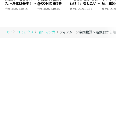
た…浄化は基本！
@COMIC 第9巻
行け！」をしたい死
記。軍師
@COMIC 第7巻
にたがりの望まぬ宇
われまし
発売日:
2026.10.15
発売日:
2026.10.15
発売日:
2026.10.15
発売日:
2026
宙下剋上@COMIC
@COMI
第4巻
TOP
コミックス
青年マンガ
ティアムーン帝国物語～断頭台から始ま