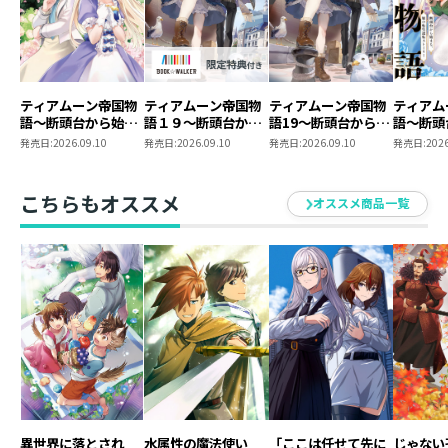
ティアムーン帝国物
ティアムーン帝国物
ティアムーン帝国物
ティアム
語～断頭台から始ま
語１９～断頭台から
語19～断頭台から始
語～断頭
る、姫の転生逆転ス
始まる、姫の転生逆
まる、姫の転生逆転
る、姫の
発売日:
2026.09.10
発売日:
2026.09.10
発売日:
2026.09.10
発売日:
2026
トーリー～@COMIC
転ストーリー～
ストーリー～
トーリー
第12巻
【BOOK☆WALKER
第11巻
限定書き下ろしSS付
こちらもオススメ
オススメ商品一覧
き】
異世界に落とされ
水属性の魔法使い
「ここは任せて先に
じゃない