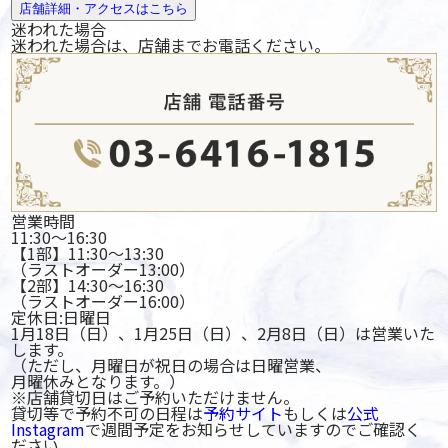
店舗詳細・アクセスはこちら
迷われた
場合
迷われた場合は、店舗までお電話ください。
営業時間
11:30～16:30
【1部】11:30～13:30
（ラストオーダー13:00）
【2部】14:30～16:30
（ラストオーダー16:00）
定休日:日曜日
1月18日（日）、1月25日（日）、2月8日（日）は営業いた
します。
（ただし、月曜日が祝日の場合は日曜営業、
月曜休みとなります。）
※店舗貸切日はご予約いただけません。
貸切等で予約不可の日程は
予約サイト
もしくは
公式
Instagram
で週間予定をお知らせしていますのでご確認く
ださい。