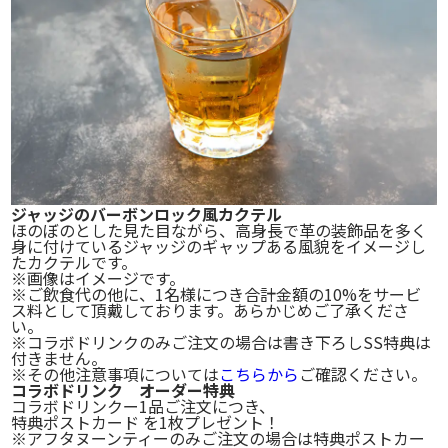
ジャッジのバーボンロック風カクテル
ほのぼのとした見た目ながら、高身⾧で革の装飾品を多く
身に付けているジャッジのギャップある風貌をイメージし
たカクテルです。
※画像はイメージです。
※ご飲食代の他に、1名様につき
合計金額の10%をサービ
ス料として頂戴しております。
あらかじめご了承くださ
い。
※コラボドリンクのみご注文の場合は
書き下ろしSS特典は
付きません。
※その他注意事項については
こちらから
ご確認ください。
コラボドリンク オーダー特典
コラボドリンクー1品ご注文につき、
特典ポストカード
を1枚プレゼント！
※アフタヌーンティーのみご注文の場合は特典ポストカー