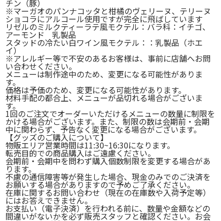
チン（豚）
※マーガオのパンナコッタと柑橘のヴェリーヌ、テリーヌ
ショコラにアルコール使用ですが完全に飛ばしています
リゼルのミルクティーラテ風モクテル：バラ科：イチゴ、
アーモンド 乳製品
スタッドの冷たい白ワイン風モクテル：：乳製品（ホエ
イ）
※アレルギー等で不安のあるお客様は、事前に店舗へお問
い合わせください。
メニューは制作途中のため、変更になる可能性がありま
す。
価格は予価のため、変更になる可能性があります。
材料手配の都合上、メニューが品切れる場合がございま
す。
1回のご注文でオーダーいただけるメニューの数量に制限を
かける場合がございます。また、制限の数は会期前・会期
中に関わらず、予告なく変更になる場合がございます。
【グッズのご購入について】
物販エリア営業時間は11:30~16:30になります。
転売目的での商品購入はご遠慮ください。
会期前・会期中を問わず購入個数制限を変更する場合があ
ります。
不慮の通信障害等が発生した場合、現金のみでのご決済を
お願いする場合がありますので予めご了承ください。
在庫に関するお問い合わせ（現在の在庫数や入荷予定等）
にはお答えできません。
お支払い（電子決済）を行われる前に、数量や金額などの
間違いがないかを必ず販売スタッフと確認ください。お会