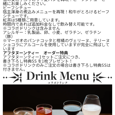
緒にお楽しみください。
ビーフシチュー
宿主渾身の煮込みメニューを再現！和牛がとろけるビーフ
シチューです。
紅茶は5種類ご用意しています。
時間内であれば追加料金なしで飲み替え可能です。
※コラボドリンクは含みません
アレルギー：乳製品、卵、小麦、ゼラチン、ゼラチン
（豚）
※マーガオのパンナコッタと柑橘のヴェリーヌ、テリーヌ
ショコラにアルコールを使用していますが完全に飛ばして
います
アフタヌーンティー オーダー特典
アフタヌーンティー1セットご注文につき、
書き下ろし特典SS
を1枚プレゼント！
※コラボドリンクのみご注文の場合は書き下ろし特典SSは
付きません。