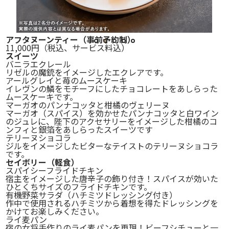
アフタヌーンティー（事前予約制）
11,000円
（税込、サービス料込）
スイーツ
バニラエクレール
リゼルの魔銃をイメージしたエクレアです。
アールグレイと苺のムースケーキ
イレヴンの鱗をモチーフにしたチョコレートをあしらった
ムースケーキです。
マーガオのパンナコッタと柑橘のヴェリーヌ
マーガオ（スパイス）を効かせたパンナコッタと白ワイン
のジュレに、
陛下のアクセサリーをイメージした柑橘のコ
ンフィと銀箔をあしらったスイーツです
テリーヌショコラ
ジルをイメージしたビターなテイストのテリーヌショコラ
です。
セイボリー
（軽食）
スパイシーフライドチキン
宿主をイメージした唐辛子の飾り付き！スパイスが効いた
ひとくちサイズのフライドチキンです。
有機野菜サラダ
（ハチミツドレッシング付き）
作中で使用されるハチミツから着想を得たドレッシングを
かけてお楽しみください。
ライ麦パン
宿の女将手作りのライ麦パンを再現！ビーフシチューと一