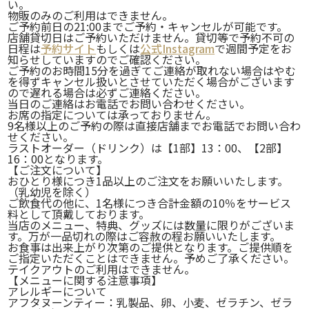
い。
物販のみのご利用はできません。
ご予約前日の21:00までご予約・キャンセルが可能です。
店舗貸切日はご予約いただけません。貸切等で予約不可の
日程は
予約サイト
もしくは
公式Instagram
で週間予定をお
知らせしていますのでご確認ください。
ご予約のお時間15分を過ぎてご連絡が取れない場合はやむ
を得ずキャンセル扱いとさせていただく場合がございます
ので遅れる場合は必ずご連絡ください。
当日のご連絡はお電話でお問い合わせください。
お席の指定については承っておりません。
9名様以上のご予約の際は直接店舗までお電話でお問い合わ
せください。
ラストオーダー（ドリンク）は【1部】13：00、【2部】
16：00となります。
【ご注文について】
おひとり様につき1品以上のご注文をお願いいたします。
（乳幼児を除く）
ご飲食代の他に、1名様につき合計金額の10％をサービス
料として頂戴しております。
当店のメニュー、特典、グッズには数量に限りがございま
す。万が一品切れの際はご容赦の程お願いいたします。
お食事は出来上がり次第のご提供となります。ご提供順を
ご指定いただくことはできません。予めご了承ください。
テイクアウトのご利用はできません。
【メニューに関する注意事項】
アレルギーについて
アフタヌーンティー：乳製品、卵、小麦、ゼラチン、ゼラ