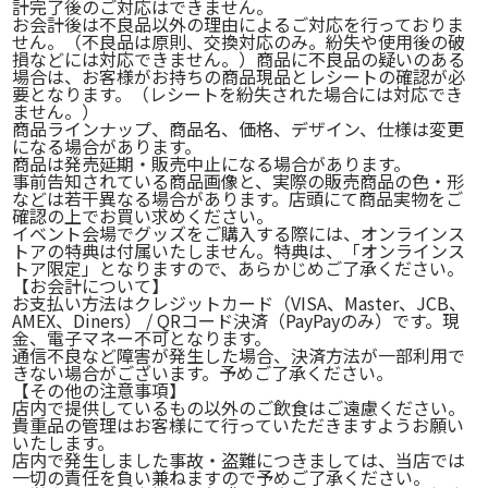
計完了後のご対応はできません。
お会計後は不良品以外の理由によるご対応を行っておりま
せん。（不良品は原則、交換対応のみ。紛失や使用後の破
損などには対応できません。）商品に不良品の疑いのある
場合は、お客様がお持ちの商品現品とレシートの確認が必
要となります。（レシートを紛失された場合には対応でき
ません。）
商品ラインナップ、商品名、価格、デザイン、仕様は変更
になる場合があります。
商品は発売延期・販売中止になる場合があります。
事前告知されている商品画像と、実際の販売商品の色・形
などは若干異なる場合があります。店頭にて商品実物をご
確認の上でお買い求めください。
イベント会場でグッズをご購入する際には、オンラインス
トアの特典は付属いたしません。特典は、「オンラインス
トア限定」となりますので、あらかじめご了承ください。
【お会計について】
お支払い方法はクレジットカード（VISA、Master、JCB、
AMEX、Diners） / QRコード決済（PayPayのみ）です。
現
金、電子マネー不可
となります。
通信不良など障害が発生した場合、決済方法が一部利用で
きない場合がございます。予めご了承ください。
【その他の注意事項】
店内で提供しているもの以外のご飲食はご遠慮ください。
貴重品の管理はお客様にて行っていただきますようお願い
いたします。
店内で発生しました事故・盗難につきましては、当店では
一切の責任を負い兼ねますので予めご了承ください。