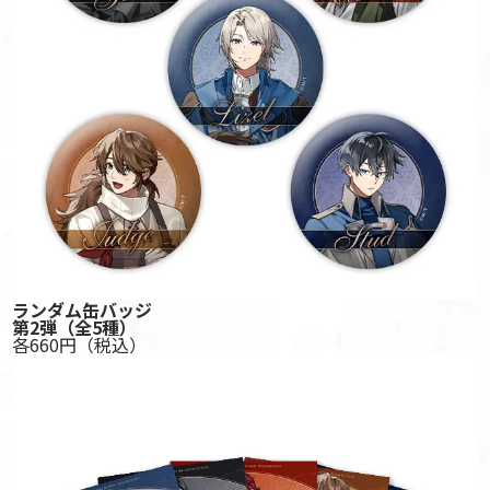
ランダム缶バッジ
第2弾
（全5種）
各660円
（税込）