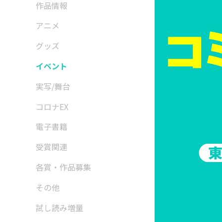
作品情報
アニメ
グッズ
イベント
実写/舞台
コロナEX
電子書籍
受賞関連
各賞・作品募集
その他
試し読み増量