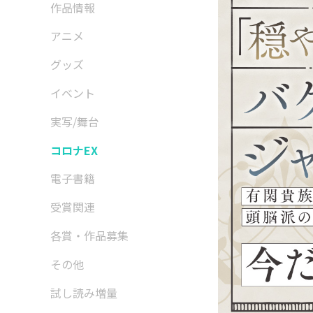
作品情報
アニメ
グッズ
イベント
実写/舞台
コロナEX
電子書籍
受賞関連
各賞・作品募集
その他
試し読み増量