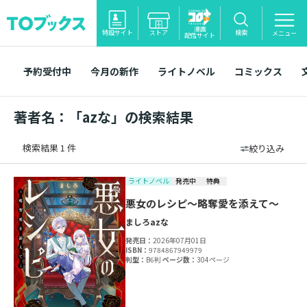
漫画
特設サイト
ストア
検索
メニュー
配信サイト
予約受付中
今月の新作
ライトノベル
コミックス
著者名：「azな」の検索結果
検索結果 1 件
絞り込み
ライトノベル
発売中
特典
悪女のレシピ～略奪愛を添えて～
ましろ
azな
発売日：
2026年07月01日
ISBN：
9784867949979
判型：
B6判
ページ数：
304ページ