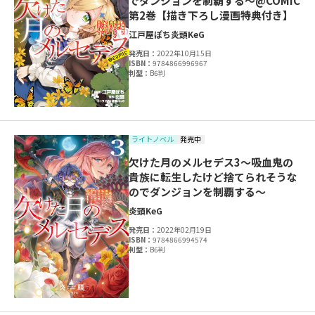
でダンジョンを制覇する～@COMIC
第2巻【描き下ろし漫画特典付き】
江戸屋ぽち
炎頭
KeG
発売日：
2022年10月15日
ISBN：
9784866996967
判型：
B6判
ライトノベル
発売中
欠けた月のメルセデス3～吸血鬼の
貴族に転生したけど捨てられそうな
のでダンジョンを制覇する～
炎頭
KeG
発売日：
2022年02月19日
ISBN：
9784866994574
判型：
B6判