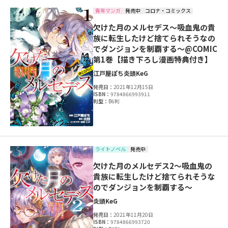
青年マンガ
発売中
コロナ・コミックス
欠けた月のメルセデス～吸血鬼の貴
族に転生したけど捨てられそうなの
でダンジョンを制覇する～@COMIC
第1巻【描き下ろし漫画特典付き】
江戸屋ぽち
炎頭
KeG
発売日：
2021年12月15日
ISBN：
9784866993911
判型：
B6判
ライトノベル
発売中
欠けた月のメルセデス2～吸血鬼の
貴族に転生したけど捨てられそうな
のでダンジョンを制覇する～
炎頭
KeG
発売日：
2021年11月20日
ISBN：
9784866993720