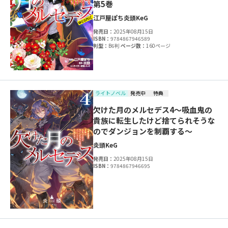
第5巻
江戸屋ぽち
炎頭
KeG
発売日：
2025年08月15日
ISBN：
9784867946589
判型：
B6判
ページ数：
160ページ
ライトノベル
発売中
特典
欠けた月のメルセデス4～吸血鬼の
貴族に転生したけど捨てられそうな
のでダンジョンを制覇する～
炎頭
KeG
発売日：
2025年08月15日
ISBN：
9784867946695