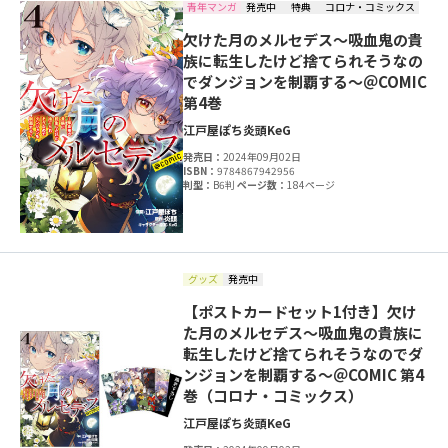
青年マンガ
発売中
特典
コロナ・コミックス
欠けた月のメルセデス～吸血鬼の貴
族に転生したけど捨てられそうなの
でダンジョンを制覇する～＠COMIC
第4巻
江戸屋ぽち
炎頭
KeG
発売日：
2024年09月02日
ISBN：
9784867942956
判型：
B6判
ページ数：
184ページ
グッズ
発売中
【ポストカードセット1付き】欠け
た月のメルセデス～吸血鬼の貴族に
転生したけど捨てられそうなのでダ
ンジョンを制覇する～＠COMIC 第4
巻（コロナ・コミックス）
江戸屋ぽち
炎頭
KeG