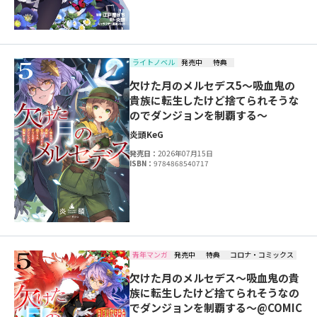
ライトノベル
発売中
特典
欠けた月のメルセデス5～吸血鬼の
貴族に転生したけど捨てられそうな
のでダンジョンを制覇する～
炎頭
KeG
発売日：
2026年07月15日
ISBN：
9784868540717
青年マンガ
発売中
特典
コロナ・コミックス
欠けた月のメルセデス～吸血鬼の貴
族に転生したけど捨てられそうなの
でダンジョンを制覇する～@COMIC