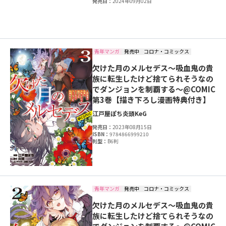
発売日：
2024年09月02日
青年マンガ
発売中
コロナ・コミックス
欠けた月のメルセデス～吸血鬼の貴
族に転生したけど捨てられそうなの
でダンジョンを制覇する～@COMIC
第3巻【描き下ろし漫画特典付き】
江戸屋ぽち
炎頭
KeG
発売日：
2023年08月15日
ISBN：
9784866999210
判型：
B6判
青年マンガ
発売中
コロナ・コミックス
欠けた月のメルセデス～吸血鬼の貴
族に転生したけど捨てられそうなの