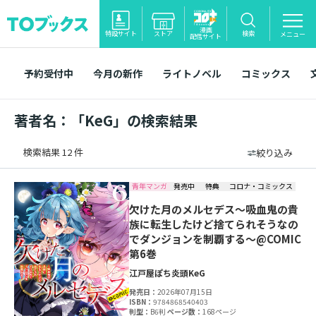
漫画
特設サイト
ストア
検索
メニュー
配信サイト
予約受付中
今月の新作
ライトノベル
コミックス
著者名：「KeG」の検索結果
検索結果 12 件
絞り込み
青年マンガ
発売中
特典
コロナ・コミックス
欠けた月のメルセデス～吸血鬼の貴
族に転生したけど捨てられそうなの
でダンジョンを制覇する～@COMIC
第6巻
江戸屋ぽち
炎頭
KeG
発売日：
2026年07月15日
ISBN：
9784868540403
判型：
B6判
ページ数：
168ページ