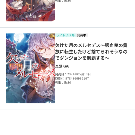
判型：
B6判
ライトノベル
発売中
欠けた月のメルセデス～吸血鬼の貴
族に転生したけど捨てられそうなの
でダンジョンを制覇する～
炎頭
KeG
発売日：
2021年05月10日
ISBN：
9784866992167
判型：
B6判