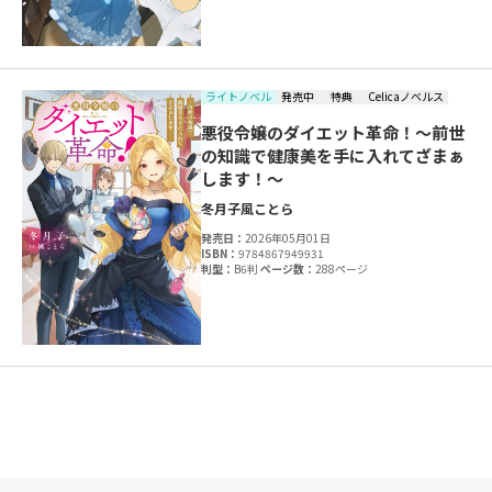
ライトノベル
発売中
特典
Celicaノベルス
悪役令嬢のダイエット革命！～前世
の知識で健康美を手に入れてざまぁ
します！～
冬月子
風ことら
発売日：
2026年05月01日
ISBN：
9784867949931
判型：
B6判
ページ数：
288ページ