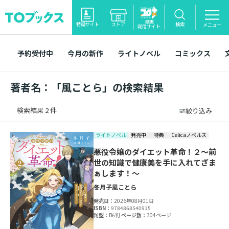
漫画
特設サイト
ストア
検索
メニュー
配信サイト
予約受付中
今月の新作
ライトノベル
コミックス
著者名：「風ことら」の検索結果
検索結果 2 件
絞り込み
ライトノベル
発売中
特典
Celicaノベルス
悪役令嬢のダイエット革命！２～前
世の知識で健康美を手に入れてざま
ぁします！～
冬月子
風ことら
発売日：
2026年08月01日
ISBN：
9784868540915
判型：
B6判
ページ数：
304ページ