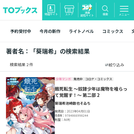
漫画
特設サイト
ストア
検索
メニュー
配信サイト
予約受付中
今月の新作
ライトノベル
コミックス
著者名：「葵瑞希」の検索結果
検索結果 2 件
絞り込み
少年マンガ
発売中
コロナ・コミックス
餓死転生 ～奴隷少年は魔物を喰らっ
て覚醒す！～ 第二部 2
葵瑞希
池崎数也
そゐち
発売日：
2023年04月01日
ISBN：
9784866998244
判型：
A6判