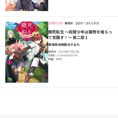
少年マンガ
発売中
コロナ・コミックス
餓死転生 ～奴隷少年は魔物を喰らっ
て覚醒す！～ 第二部 1
葵瑞希
池崎数也
そゐち
発売日：
2022年07月15日
ISBN：
9784866995786
判型：
B6判