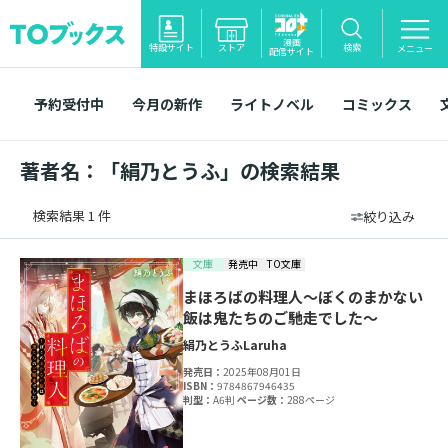
漫画
特設サイト
ストア
検索
メニュー
配信サイト
予約受付中
今月の新作
ライトノベル
コミックス
著者名：「絹乃とうふ」の検索結果
検索結果 1 件
絞り込み
文庫
発売中
TO文庫
まほろばの料理人～ぼくのまかない
飯は鬼たちのご馳走でした～
絹乃とうふ
Laruha
発売日：
2025年08月01日
ISBN：
9784867946435
判型：
A6判
ページ数：
288ページ