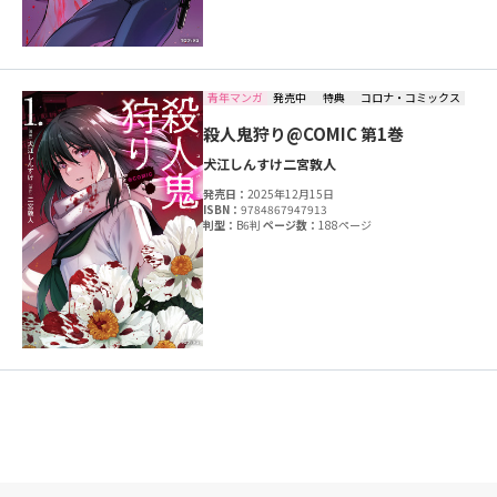
青年マンガ
発売中
特典
コロナ・コミックス
殺人鬼狩り@COMIC 第1巻
犬江しんすけ
二宮敦人
発売日：
2025年12月15日
ISBN：
9784867947913
判型：
B6判
ページ数：
188ページ