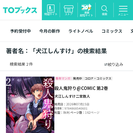
漫画
特設サイト
ストア
検索
メニュー
配信サイト
予約受付中
今月の新作
ライトノベル
コミックス
著者名：「犬江しんすけ」の検索結果
検索結果 2 件
絞り込み
青年マンガ
発売中
コロナ・コミックス
殺人鬼狩り@COMIC 第2巻
犬江しんすけ
二宮敦人
発売日：
2026年07月15日
ISBN：
9784868540601
判型：
B6判
ページ数：
162ページ