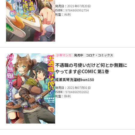
発売日：
2021年07月20日
ISBN：
9784866992754
判型：
A6判
少年マンガ
発売中
コロナ・コミックス
不遇職の弓使いだけど何とか無難に
やってます@COMIC 第1巻
成瀬真琴
洗濯紐
bun150
発売日：
2021年07月01日
ISBN：
9784866992662
判型：
B6判