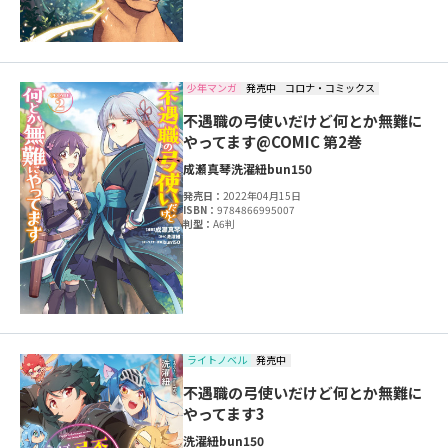
少年マンガ
発売中
コロナ・コミックス
不遇職の弓使いだけど何とか無難に
やってます@COMIC 第2巻
成瀬真琴
洗濯紐
bun150
発売日：
2022年04月15日
ISBN：
9784866995007
判型：
A6判
ライトノベル
発売中
不遇職の弓使いだけど何とか無難に
やってます3
洗濯紐
bun150