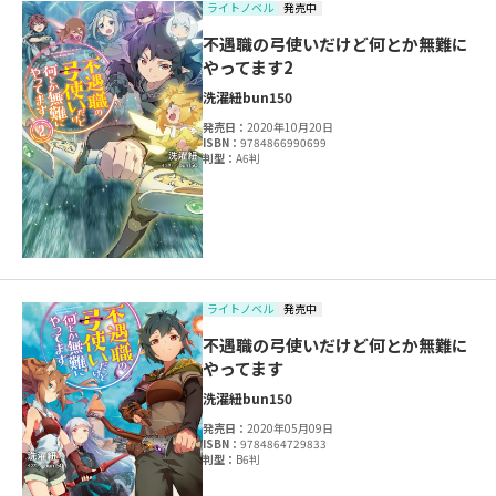
ライトノベル
発売中
不遇職の弓使いだけど何とか無難に
やってます2
洗濯紐
bun150
発売日：
2020年10月20日
ISBN：
9784866990699
判型：
A6判
ライトノベル
発売中
不遇職の弓使いだけど何とか無難に
やってます
洗濯紐
bun150
発売日：
2020年05月09日
ISBN：
9784864729833
判型：
B6判