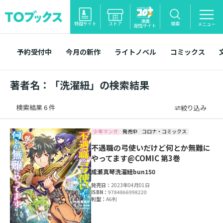
漫画
特設サイト
ストア
検索
メニュー
配信サイト
予約受付中
今月の新作
ライトノベル
コミックス
著者名：「洗濯紐」の検索結果
検索結果 6 件
絞り込み
少年マンガ
発売中
コロナ・コミックス
不遇職の弓使いだけど何とか無難に
やってます@COMIC 第3巻
成瀬真琴
洗濯紐
bun150
発売日：
2023年04月01日
ISBN：
9784866998220
判型：
A6判