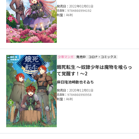
発売日：
2022年02月01日
ISBN：
9784866994192
判型：
A6判
少年マンガ
発売中
コロナ・コミックス
餓死転生 ～奴隷少年は魔物を喰らっ
て覚醒す！～2
麻日隆
池崎数也
そゐち
発売日：
2020年12月01日
ISBN：
9784866990958
判型：
A6判