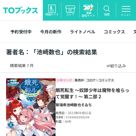
漫画
特設サイト
ストア
検索
メニュー
配信サイト
予約受付中
今月の新作
ライトノベル
コミックス
著者名：「池崎数也」の検索結果
検索結果 7 件
絞り込み
少年マンガ
発売中
コロナ・コミックス
餓死転生 ～奴隷少年は魔物を喰らっ
て覚醒す！～ 第二部 2
葵瑞希
池崎数也
そゐち
発売日：
2023年04月01日
ISBN：
9784866998244
判型：
A6判