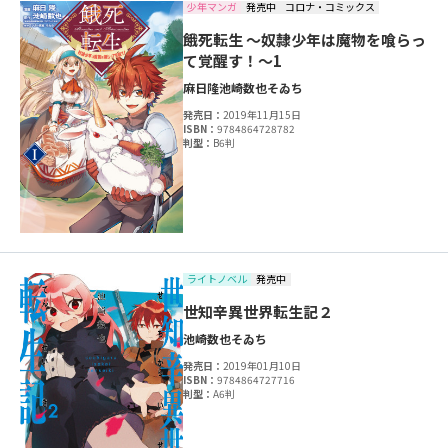
少年マンガ
発売中
コロナ・コミックス
餓死転生 ～奴隷少年は魔物を喰らっ
て覚醒す！～1
麻日隆
池崎数也
そゐち
発売日：
2019年11月15日
ISBN：
9784864728782
判型：
B6判
ライトノベル
発売中
世知辛異世界転生記２
池崎数也
そゐち
発売日：
2019年01月10日
ISBN：
9784864727716
判型：
A6判