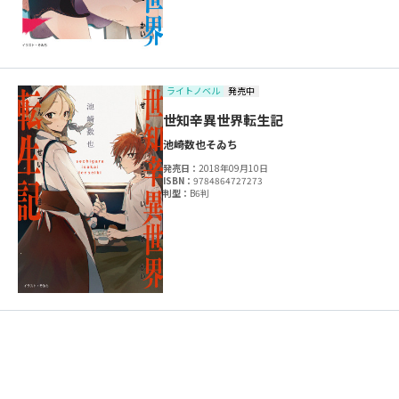
ライトノベル
発売中
世知辛異世界転生記
池崎数也
そゐち
発売日：
2018年09月10日
ISBN：
9784864727273
判型：
B6判