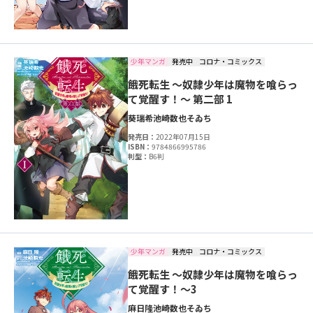
少年マンガ
発売中
コロナ・コミックス
餓死転生 ～奴隷少年は魔物を喰らっ
て覚醒す！～ 第二部 1
葵瑞希
池崎数也
そゐち
発売日：
2022年07月15日
ISBN：
9784866995786
判型：
B6判
少年マンガ
発売中
コロナ・コミックス
餓死転生 ～奴隷少年は魔物を喰らっ
て覚醒す！～3
麻日隆
池崎数也
そゐち