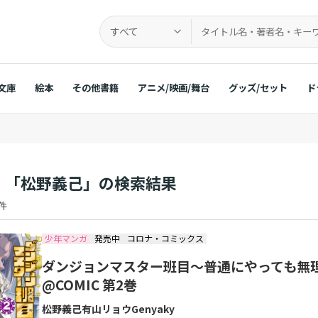
すべて
文庫
絵本
その他書籍
アニメ/映画/舞台
グッズ/セット
ド
：「松野義己」の検索結果
 件
少年マンガ
発売中
コロナ・コミックス
ダンジョンマスター班目～普通にやっても無
@COMIC 第2巻
松野義己
有山リョウ
Genyaky