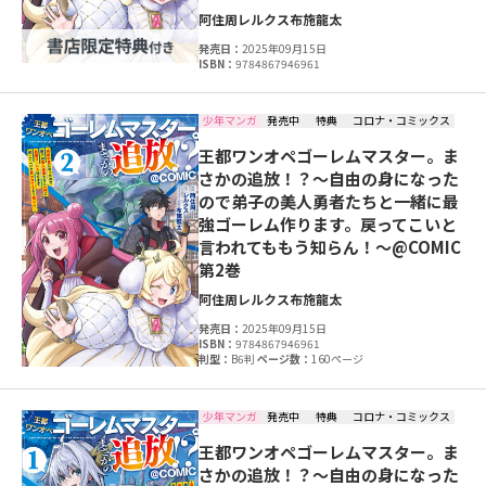
阿住周
レルクス
布施龍太
発売日：
2025年09月15日
ISBN：
9784867946961
少年マンガ
発売中
特典
コロナ・コミックス
王都ワンオペゴーレムマスター。ま
さかの追放！？～自由の身になった
ので弟子の美人勇者たちと一緒に最
強ゴーレム作ります。戻ってこいと
言われてももう知らん！～@COMIC
第2巻
阿住周
レルクス
布施龍太
発売日：
2025年09月15日
ISBN：
9784867946961
判型：
B6判
ページ数：
160ページ
少年マンガ
発売中
特典
コロナ・コミックス
王都ワンオペゴーレムマスター。ま
さかの追放！？～自由の身になった