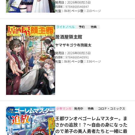
発売日：
2026年08月15日
ISBN：
9784868540847
判型：
B6判
ページ数：
210ページ
ライトノベル
予約
特典
居酒屋領主館
ヤマザキゴウ
布施龍太
発売日：
2026年08月15日
ISBN：
9784868540991
判型：
B6判
ページ数：
336ページ
少年マンガ
発売中
特典
コロナ・コミックス
王都ワンオペゴーレムマスター。ま
さかの追放！？～自由の身になった
ので弟子の美人勇者たちと一緒に最