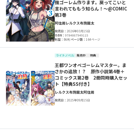
強ゴーレム作ります。戻ってこいと
言われてももう知らん！～@COMIC
第3巻
阿住周
レルクス
布施龍太
発売日：
2026年03月15日
ISBN：
9784867949115
判型：
B6判
ページ数：
164ページ
ライトノベル
発売中
特典
王都ワンオペゴーレムマスター。ま
さかの追放！？ 原作小説第4巻＋
コミックス第2巻 2冊同時購入セッ
ト【特典SS付き】
レルクス
布施龍太
阿住周
発売日：
2025年09月15日