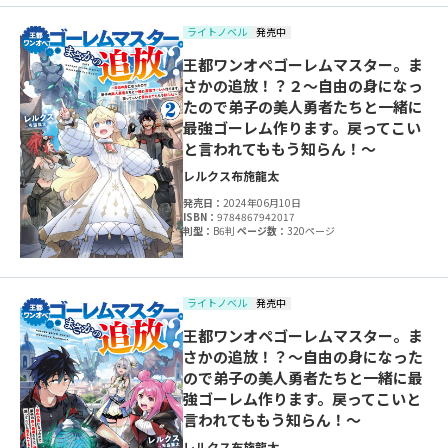
ライトノベル
発売中
王都ワンオペゴーレムマスター。ま
さかの追放！？２～自由の身になっ
たので弟子の美人勇者たちと一緒に
最強ゴーレム作ります。戻ってこい
と言われてももう知らん！～
レルクス
布施龍太
発売日：
2024年06月10日
ISBN：
9784867942017
判型：
B6判
ページ数：
320ページ
ライトノベル
発売中
王都ワンオペゴーレムマスター。ま
さかの追放！？～自由の身になった
ので弟子の美人勇者たちと一緒に最
強ゴーレム作ります。戻ってこいと
言われてももう知らん！～
レルクス
布施龍太