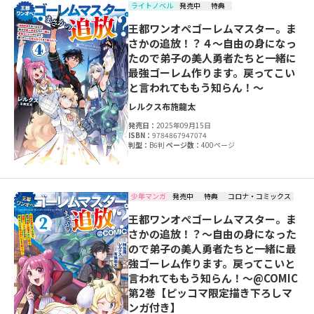
ライトノベル
発売中
特典
王都ワンオペゴーレムマスター。ま
さかの追放！？４～自由の身になっ
たので弟子の美人勇者たちと一緒に
最強ゴーレム作ります。戻ってこい
と言われてももう知らん！～
レルクス
布施龍太
発売日：
2025年09月15日
ISBN：
9784867947074
判型：
B6判
ページ数：
400ページ
少年マンガ
発売中
特典
コロナ・コミックス
王都ワンオペゴーレムマスター。ま
さかの追放！？～自由の身になった
ので弟子の美人勇者たちと一緒に最
強ゴーレム作ります。戻ってこいと
言われてももう知らん！～@COMIC
第2巻【ピッコマ限定描き下ろしマ
ンガ付き】