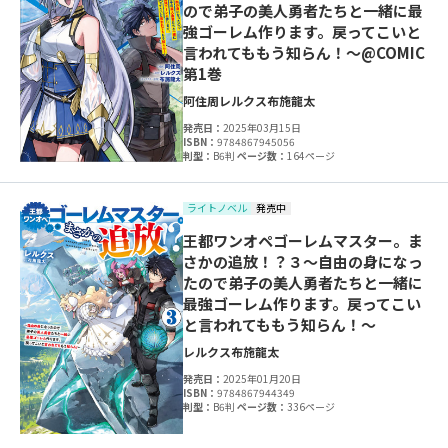
ので弟子の美人勇者たちと一緒に最
強ゴーレム作ります。戻ってこいと
言われてももう知らん！～@COMIC
第1巻
阿住周
レルクス
布施龍太
発売日：
2025年03月15日
ISBN：
9784867945056
判型：
B6判
ページ数：
164ページ
ライトノベル
発売中
王都ワンオペゴーレムマスター。ま
さかの追放！？３～自由の身になっ
たので弟子の美人勇者たちと一緒に
最強ゴーレム作ります。戻ってこい
と言われてももう知らん！～
レルクス
布施龍太
発売日：
2025年01月20日
ISBN：
9784867944349
判型：
B6判
ページ数：
336ページ