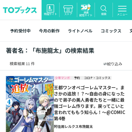
漫画
特設サイト
ストア
検索
メニュー
配信サイト
予約受付中
今月の新作
ライトノベル
コミックス
著者名：「布施龍太」の検索結果
検索結果 11 件
絞り込み
少年マンガ
予約
コロナ・コミックス
王都ワンオペゴーレムマスター。ま
さかの追放！？～自由の身になった
ので弟子の美人勇者たちと一緒に最
強ゴーレム作ります。戻ってこいと
言われてももう知らん！～@COMIC
第4巻
阿住周
レルクス
布施龍太