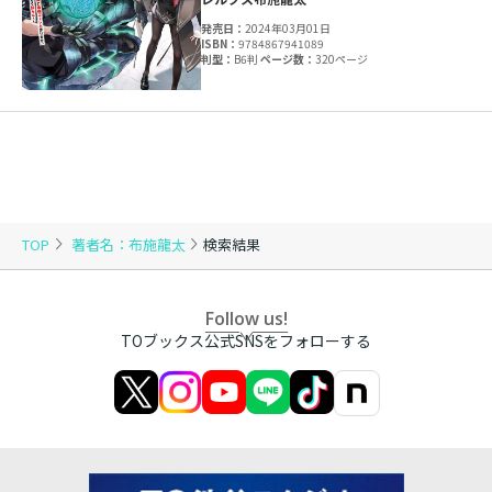
発売日：
2024年03月01日
ISBN：
9784867941089
判型：
B6判
ページ数：
320ページ
TOP
著者名：布施龍太
検索結果
Follow us!
TOブックス公式SNSをフォローする