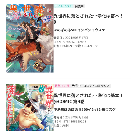
ライトノベル
発売中
異世界に落とされた…浄化は基本！
9
ほのぼのる500
イシバシヨウスケ
発売日：
2024年08月17日
ISBN：
9784867942857
判型：
B6判
ページ数：
304ページ
青年マンガ
発売中
コロナ・コミックス
異世界に落とされた…浄化は基本！
@COMIC 第4巻
中島鯛
ほのぼのる500
イシバシヨウスケ
発売日：
2023年08月15日
ISBN：
9784866999128
判型：
A6判