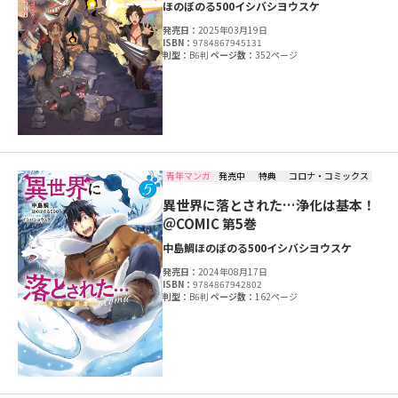
ほのぼのる500
イシバシヨウスケ
発売日：
2025年03月19日
ISBN：
9784867945131
判型：
B6判
ページ数：
352ページ
青年マンガ
発売中
特典
コロナ・コミックス
異世界に落とされた…浄化は基本！
＠COMIC 第5巻
中島鯛
ほのぼのる500
イシバシヨウスケ
発売日：
2024年08月17日
ISBN：
9784867942802
判型：
B6判
ページ数：
162ページ