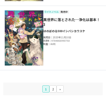
ライトノベル
発売中
異世界に落とされた…浄化は基本！
3
ほのぼのる500
イシバシヨウスケ
発売日：
2020年11月10日
ISBN：
9784866990750
判型：
A6判
1
2
»