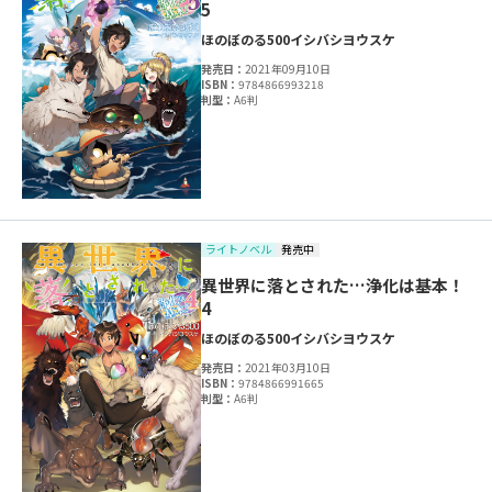
5
ほのぼのる500
イシバシヨウスケ
発売日：
2021年09月10日
ISBN：
9784866993218
判型：
A6判
ライトノベル
発売中
異世界に落とされた…浄化は基本！
4
ほのぼのる500
イシバシヨウスケ
発売日：
2021年03月10日
ISBN：
9784866991665
判型：
A6判