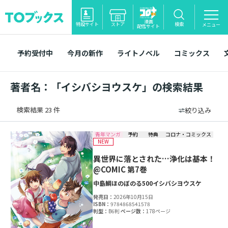
漫画
特設サイト
ストア
検索
メニュー
配信サイト
予約受付中
今月の新作
ライトノベル
コミックス
著者名：「イシバシヨウスケ」の検索結果
検索結果 23 件
絞り込み
青年マンガ
予約
特典
コロナ・コミックス
NEW
異世界に落とされた…浄化は基本！
@COMIC 第7巻
中島鯛
ほのぼのる500
イシバシヨウスケ
発売日：
2026年10月15日
ISBN：
9784868541578
判型：
B6判
ページ数：
178ページ