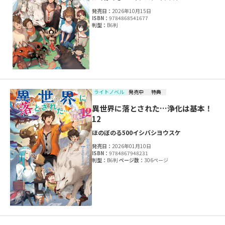
発売日：
2026年10月15日
ISBN：
9784868541677
判型：
B6判
ライトノベル
発売中
特典
異世界に落とされた…浄化は基本！
12
ほのぼのる500
イシバシヨウスケ
発売日：
2026年01月10日
ISBN：
9784867948231
判型：
B6判
ページ数：
306ページ