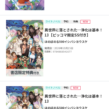
ライトノベル
予約
特典
NEW
異世界に落とされた…浄化は基本！
13【ピッコマ限定SS付き】
ほのぼのる500
イシバシヨウスケ
発売日：
2026年10月15日
ISBN：
9784868541677
ライトノベル
予約
NEW
異世界に落とされた…浄化は基本！
13
ほのぼのる500
イシバシヨウスケ