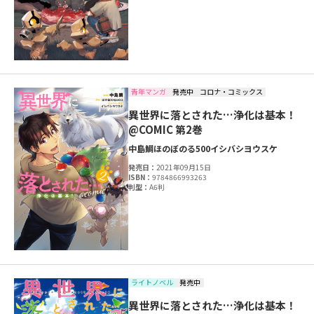
青年マンガ
発売中
コロナ・コミックス
異世界に落とされた…浄化は基本！
@COMIC 第2巻
中島鯛
ほのぼのる500
イシバシヨウスケ
発売日：
2021年09月15日
ISBN：
9784866993263
判型：
A6判
ライトノベル
発売中
異世界に落とされた…浄化は基本！