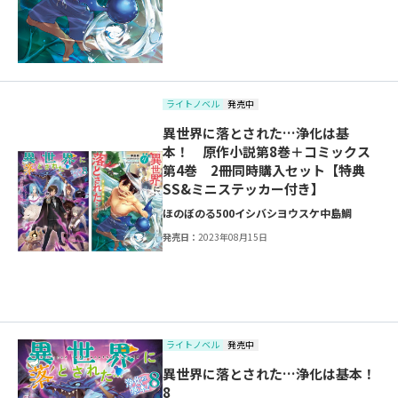
ライトノベル
発売中
異世界に落とされた…浄化は基
本！ 原作小説第8巻＋コミックス
第4巻 2冊同時購入セット【特典
SS&ミニステッカー付き】
ほのぼのる500
イシバシヨウスケ
中島鯛
発売日：
2023年08月15日
ライトノベル
発売中
異世界に落とされた…浄化は基本！
8