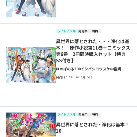
ライトノベル
発売中
特典
異世界に落とされた・・・浄化は基
本！ 原作小説第11巻＋コミックス
第6巻 2冊同時購入セット【特典
SS付き】
ほのぼのる500
イシバシヨウスケ
中島鯛
発売日：
2025年07月15日
ライトノベル
発売中
特典
異世界に落とされた…浄化は基本！
10