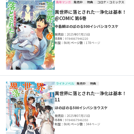
青年マンガ
発売中
特典
コロナ・コミックス
異世界に落とされた…浄化は基本！
@COMIC 第6巻
中島鯛
ほのぼのる500
イシバシヨウスケ
発売日：
2025年07月15日
ISBN：
9784867946220
判型：
B6判
ページ数：
178ページ
ライトノベル
発売中
特典
異世界に落とされた…浄化は基本！
11
ほのぼのる500
イシバシヨウスケ
発売日：
2025年07月15日
ISBN：
9784867946350
判型：
B6判
ページ数：
344ページ