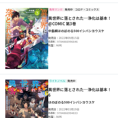
青年マンガ
発売中
コロナ・コミックス
異世界に落とされた…浄化は基本！
@COMIC 第3巻
中島鯛
ほのぼのる500
イシバシヨウスケ
発売日：
2022年09月15日
ISBN：
9784866996646
判型：
A6判
ライトノベル
発売中
異世界に落とされた…浄化は基本！
6
ほのぼのる500
イシバシヨウスケ
発売日：
2022年03月19日
ISBN：
9784866994833
判型：
A6判