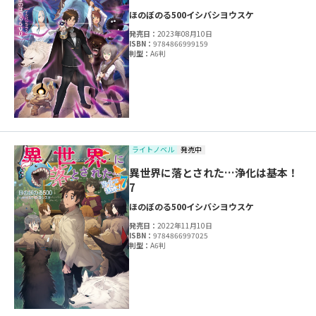
ほのぼのる500
イシバシヨウスケ
発売日：
2023年08月10日
ISBN：
9784866999159
判型：
A6判
ライトノベル
発売中
異世界に落とされた…浄化は基本！
7
ほのぼのる500
イシバシヨウスケ
発売日：
2022年11月10日
ISBN：
9784866997025
判型：
A6判