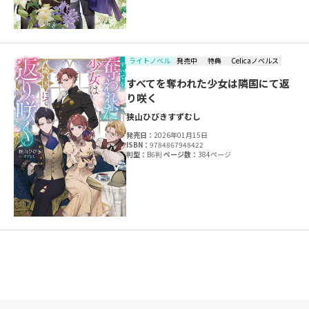
ライトノベル
発売中
特典
Celicaノベルス
すべてを奪われた少女は隣国にて返
り咲く
狭山ひびき
すずむし
発売日：
2026年01月15日
ISBN：
9784867948422
判型：
B6判
ページ数：
384ページ