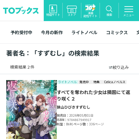
漫画
特設サイト
ストア
検索
メニュー
配信サイト
予約受付中
今月の新作
ライトノベル
コミックス
著者名：「すずむし」の検索結果
検索結果 2 件
絞り込み
ライトノベル
発売中
特典
Celicaノベルス
すべてを奪われた少女は隣国にて返
り咲く２
狭山ひびき
すずむし
発売日：
2026年05月01日
ISBN：
9784867949917
判型：
B6判
ページ数：
336ページ