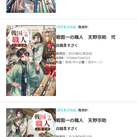
ライトノベル
発売中
戦国一の職人 天野宗助 弐
白龍斎
すざく
発売日：
2025年01月20日
ISBN：
9784867944325
判型：
B6判
ページ数：
304ページ
ライトノベル
発売中
戦国一の職人 天野宗助
白龍斎
すざく
発売日：
2024年09月10日