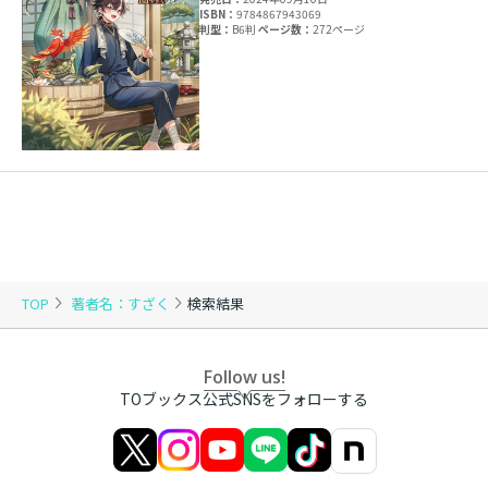
ISBN：
9784867943069
判型：
B6判
ページ数：
272ページ
TOP
著者名：すざく
検索結果
Follow us!
TOブックス公式SNSをフォローする