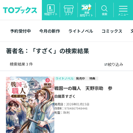
漫画
特設サイト
ストア
検索
メニュー
配信サイト
予約受付中
今月の新作
ライトノベル
コミックス
著者名：「すざく」の検索結果
検索結果 3 件
絞り込み
ライトノベル
発売中
特典
戦国一の職人 天野宗助 参
白龍斎
すざく
発売日：
2026年01月15日
ISBN：
9784867948446
判型：
B6判