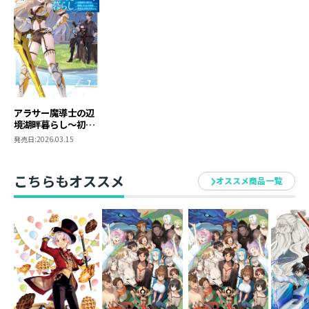
アラサー魔導士の辺
境湖畔暮らし～初級
魔法で魔王を瞬殺し
発売日:
2026.03.15
てしまった俺は、無
気力に引きこもりた
い～
こちらもオススメ
オススメ商品一覧