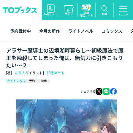
漫画
特設サイト
ストア
検索
メニュー
配信サイト
予約受付中
今月の新作
ライトノベル
コミックス
アラサー魔導士の辺境湖畔暮らし～初級魔法で魔
王を瞬殺してしまった俺は、無気力に引きこもり
たい～２
[著]
未来人A
[イラスト]
鈴穂ほたる
ライトノベル
予約
特典
シェアする