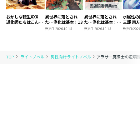
おかしな転生XXX
異世界に落とされ
異世界に落とされ
水属性の
道化師たちはこんが
た…浄化は基本！13
た…浄化は基本！
三部 東
りと
13【ピッコマ限定
発売日:
2026.10.15
発売日:
2026.10.15
発売日:
2026
SS付き】
TOP
ライトノベル
男性向けライトノベル
アラサー魔導士の辺境