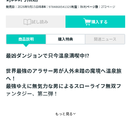
発売日：
2026年9月15日
ISBN：
9784868541325
判型：
B6判
ページ数：
272ページ
試し読み
購入する
商品説明
購入特典
関連ニュース
最凶ダンジョンで只今温泉満喫中⁉
世界最強のアラサー男が人外未踏の魔境へ温泉旅
へ！
最強ゆえに無気力な男によるスローライフ無双フ
ァンタジー、第二弾！
書き下ろし番外編巻末収録！
もっと見る
元勇者、現魔王リオンの侵攻から数日。騒動も収まり
ライズは平和な日々を送れる――はずもなく、彼の周囲は今