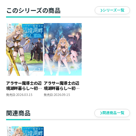
日も今日とて騒がしい！
伝説の秘湯と釣り場を目当てに最難関Sランクダンジ
このシリーズの商品
シリーズ一覧
ョンの攻略にはじまり、エミルのわがままで霊峰で花見
をしたり、極寒の冬国へ旅行に行ったり。さらにはリオ
ンを魔界に落とし、裏切った存在まで出現!?
襲い来る波乱の数々に対しても無気力男はあいも変わ
らず、
「やれやれ、しょうがないな」
襲い来るエンペラードラゴンや魔界の神すら、無気力
に最強の初級魔法で吹き飛ばしていく！
一方で、そんなライズを見つめるエミルの瞳にも変化
が起こっており……？
アラサー魔導士の辺
アラサー魔導士の辺
境湖畔暮らし～初級
境湖畔暮らし～初級
最強故に無気力、無気力だけど最強な男によるスロー
魔法で魔王を瞬殺し
魔法で魔王を瞬殺し
発売日:
2026.03.15
発売日:
2026.09.15
ライフ無双ファンタジー、第二弾！
てしまった俺は、無
てしまった俺は、無
気力に引きこもりた
気力に引きこもりた
い～
い～２
関連商品
関連商品一覧