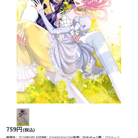
759円
(税込)
発売日：
2026年9月1日
ISBN：
9784868541080
判型：
B6判
ページ数：
210ページ