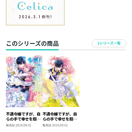
い」漫画：青代理鶴
「死すらふたりを分かたない」漫画：宇佐見まる 原作：
千秋颯
「ヒロインとフラグが立ちそうなので、モブ令嬢は偽恋
人つくって乗り切ります！」漫画：綾森美々 原作：楢山
幕府
このシリーズの商品
シリーズ一覧
不遇令嬢ですが、自
不遇令嬢ですが、自
らの手で幸せを掴み
らの手で幸せを掴み
たい！ アンソロジー
たい！ アンソロジー
発売日:
2026.08.01
発売日:
2026.09.01
コミック第１巻
コミック第２巻