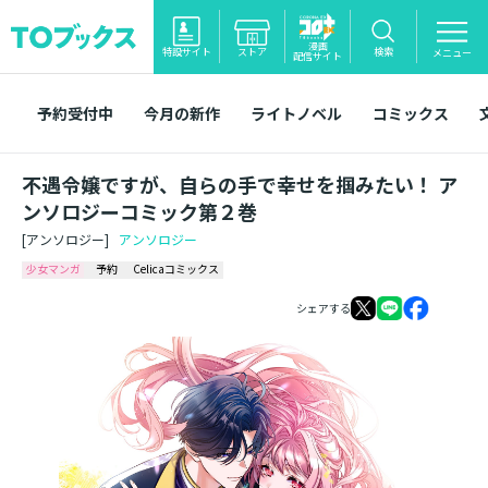
漫画
特設サイト
ストア
検索
メニュー
配信サイト
予約受付中
今月の新作
ライトノベル
コミックス
不遇令嬢ですが、自らの手で幸せを掴みたい！ ア
ンソロジーコミック第２巻
[アンソロジー]
アンソロジー
少女マンガ
予約
Celicaコミックス
シェアする