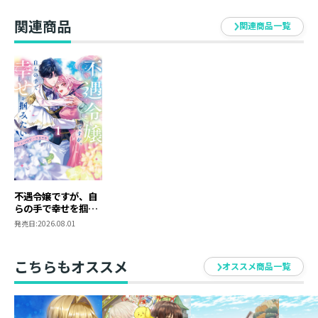
関連商品
関連商品一覧
不遇令嬢ですが、自
らの手で幸せを掴み
たい！ アンソロジー
発売日:
2026.08.01
コミック第１巻
こちらもオススメ
オススメ商品一覧