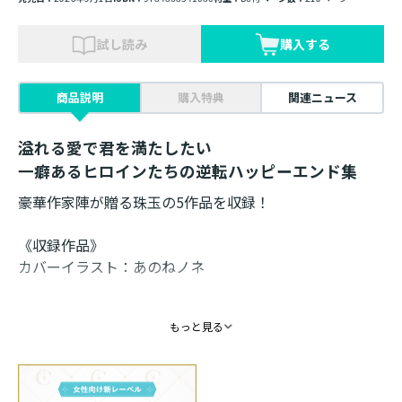
試し読み
購入する
商品説明
購入特典
関連ニュース
溢れる愛で君を満たしたい
一癖あるヒロインたちの逆転ハッピーエンド集
豪華作家陣が贈る珠玉の5作品を収録！
《収録作品》
カバーイラスト：あのねノネ
「余命半年の嘘つき令嬢は、一途な王子の熱に囚われ
もっと見る
る」漫画：たかのかな 原作：蓮水涼
「５年続いた男女の友情、辞めてもいいですか？」漫
画：和泉潤 原作：たちばな立花
「婚約破棄を告げた傷モノ令嬢は、その溺愛に気づけな