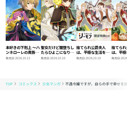
本好きの下剋上 ～ハ
聖女だけど闇堕ちし
捨てられ公爵夫人
捨てられ
ンネローレの貴族院
たらひよこになりま
は、平穏な生活をお
は、平穏
五年生～ 「恋してみ
した！@COMIC 第4
望みのようです
望みのよ
発売日:
2026.10.15
発売日:
2026.10.10
発売日:
2026.10.10
発売日:
2026
たいお姫様 2」
巻
@COMIC 第3巻【シ
@COMI
ーモア限定描き下ろ
しマンガ付き】
TOP
コミックス
少女マンガ
不遇令嬢ですが、自らの手で幸せを掴