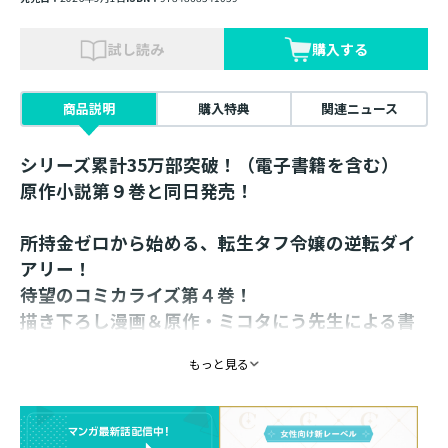
試し読み
購入する
商品説明
購入特典
関連ニュース
シリーズ累計35万部突破！（電子書籍を含む）
原作小説第９巻と同日発売！
所持金ゼロから始める、転生タフ令嬢の逆転ダイ
アリー！
待望のコミカライズ第４巻！
描き下ろし漫画＆原作・ミコタにう先生による書
き下ろしSSを収録！
もっと見る
前世の知識を活かしてレシピ開発を楽しむ伯爵家令嬢ゲ
ルトルード。
レシピ本の製作と販売も考えていたら、目新しいアイデ