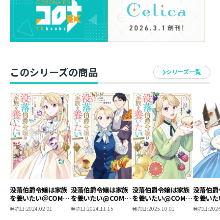
ィアに興味津々なエクシュタイン公爵から『ゲルトルー
ド商会』設立の提案が!?
当事者を置いてきぼりに、思わぬ方向へと事態は転がっ
ていき――
家族愛とたくましさでポジティブに逆境を乗り越えてい
く！
このシリーズの商品
所持金ゼロから始める、転生タフ令嬢の逆転ダイアリー
シリーズ一覧
第４巻！
没落伯爵令嬢は家族
没落伯爵令嬢は家族
没落伯爵令嬢は家族
没落伯爵
を養いたい＠COMIC
を養いたい@COMIC
を養いたい@COMIC
を養いた
第1巻
第2巻
第3巻
第4巻
発売日:
2024.02.01
発売日:
2024.11.15
発売日:
2025.10.01
発売日:
2026