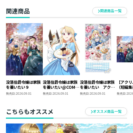
関連商品
関連商品一覧
没落伯爵令嬢は家族
没落伯爵令嬢は家族
没落伯爵令嬢は家族
【アクリ
を養いたい９
を養いたい@COMIC
を養いたい アクリ
（短編集
第4巻
ルスタンド（短編集
き】没落
発売日:
2026.09.01
発売日:
2026.09.01
発売日:
2026.09.01
発売日:
2026
表紙）
家族を養
こちらもオススメ
オススメ商品一覧