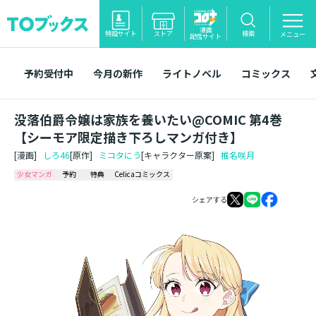
漫画
特設サイト
ストア
検索
メニュー
配信サイト
予約受付中
今月の新作
ライトノベル
コミックス
没落伯爵令嬢は家族を養いたい@COMIC 第4巻
【シーモア限定描き下ろしマンガ付き】
[漫画]
しろ46
[原作]
ミコタにう
[キャラクター原案]
椎名咲月
少女マンガ
予約
特典
Celicaコミックス
シェアする