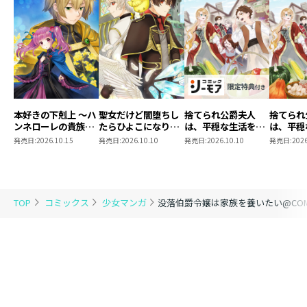
本好きの下剋上 ～ハ
聖女だけど闇堕ちし
捨てられ公爵夫人
捨てられ
ンネローレの貴族院
たらひよこになりま
は、平穏な生活をお
は、平穏
五年生～ 「恋してみ
した！@COMIC 第4
望みのようです
望みのよ
発売日:
2026.10.15
発売日:
2026.10.10
発売日:
2026.10.10
発売日:
2026
たいお姫様 2」
巻
@COMIC 第3巻【シ
@COMI
ーモア限定描き下ろ
しマンガ付き】
TOP
コミックス
少女マンガ
没落伯爵令嬢は家族を養いたい@COM