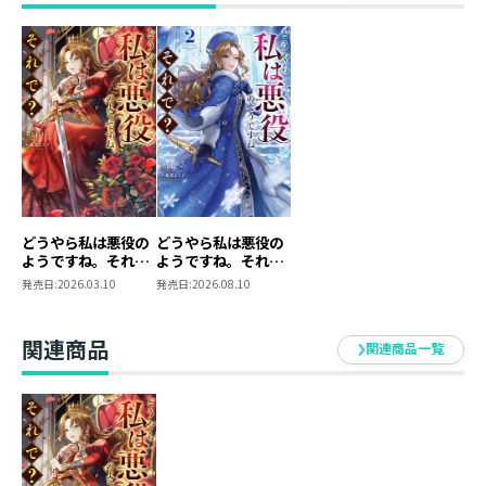
で、王宮の調査に潜り込むことに。様々な脅迫や下手人
のでっち上げにも屈せず、金の力で貴族や使用人たちを
買収し着実に網を広げていく。手段を選ばず迫った先に
辿り着いたのは、貴き血を取り巻く黒い闇。そればかり
か、己の悲願たる玉座に関わる思わぬ名前を発見し――？
氷の伏魔殿を生き延びろ。母のために国を簒奪する痛快
大逆転ファンタジー第二弾！
重田いの
どうやら私は悪役の
どうやら私は悪役の
おかげさまで2巻です！ 今回も武器は金の令嬢アレク
ようですね。それ
ようですね。それ
で？
で？２
シアが隣国で敵を追い詰めます。お楽しみください～。
発売日:
2026.03.10
発売日:
2026.08.10
祀花よう子
関連商品
関連商品一覧
2巻でも引き続きイラストを担当させていただきまし
た。
隣国でも凛々しく活躍するアレクシアを、ぜひお楽しみ
ください！