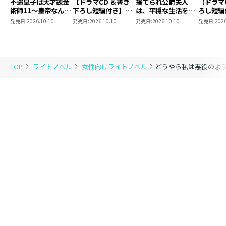
不遇皇子は天才錬金
【ドラマCD ＆書き
捨てられ公爵夫人
【ドラマ
術師11～皇帝なんて
下ろし短編付き】捨
は、平穏な生活をお
ろし短編
柄じゃないので弟妹
てられ公爵夫人は、
望みのようです5
られ公爵
発売日:
2026.10.10
発売日:
2026.10.10
発売日:
2026.10.10
発売日:
2026
を可愛がりたい～
平穏な生活をお望み
穏な生活
のようです5【著：
ようです
カレヤタミエ 直筆
サイン本】
TOP
ライトノベル
女性向けライトノベル
どうやら私は悪役のよ