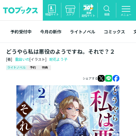
漫画
特設サイト
ストア
検索
メニュー
配信サイト
予約受付中
今月の新作
ライトノベル
コミックス
どうやら私は悪役のようですね。それで？２
[著]
重田いの
[イラスト]
祀花よう子
ライトノベル
予約
特典
シェアする