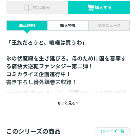
試し読み
購入する
商品説明
購入特典
関連ニュース
「王族だろうと、喧嘩は買うわ」
氷の伏魔殿を生き延びろ。母のために国を簒奪す
る痛快大逆転ファンタジー第二弾！
コミカライズ企画進行中！
書き下ろし番外編巻末収録！
女王を目指すアレクシアは、隣国テトラスの商会支部で
殺された部下を前に怒りに震えていた。身内であり、家
もっと見る
族同然の彼ら。その尊厳を奪った人間を絶対に許さな
い。そう決意するが、現場に残されていたのはなんとテ
トラス王家の指輪だった！ 相手は他国の権力者なの
か？ 上等だ、と友人の王女ヴィヴィエンヌの手引き
このシリーズの商品
シリーズ一覧