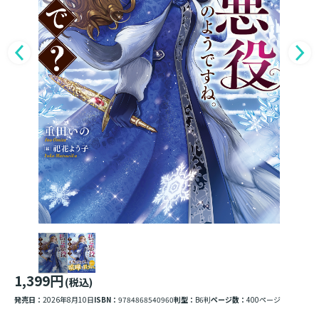
1,399円
(税込)
発売日：
2026年8月10日
ISBN：
9784868540960
判型：
B6判
ページ数：
400ページ