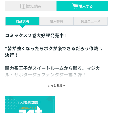
試し読み
購入する
商品説明
購入特典
関連ニュース
コミックス２巻大好評発売中！
“皆が強くなったらボクが楽できるだろう作戦”、
決行！
脱力系王子がスイートルームから贈る、マジカ
ル・サボタージュファンタジー第３弾！
究極の怠惰を目指すリュークは、迷宮都市ゴルゴンを訪
もっと見る
れていた。
修学旅行でもスイートルームで寝ていたいと、“皆が強く
なったらボクが楽できるだろう作戦”を決行する！ ゲー
ムの主人公・ダンを成長させるため強引に聖剣覚醒イベ