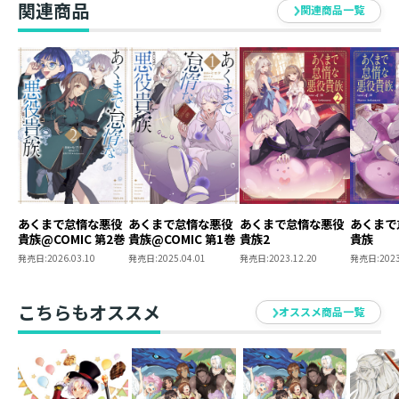
関連商品
関連商品一覧
・イラスト：kodamazon
小さきもの達が安心して怠惰でいられるために、バルに
なったつもりで頑張るぞ！
あくまで怠惰な悪役
あくまで怠惰な悪役
あくまで怠惰な悪役
あくまで
貴族@COMIC 第2巻
貴族@COMIC 第1巻
貴族2
貴族
発売日:
2026.03.10
発売日:
2025.04.01
発売日:
2023.12.20
発売日:
2023
こちらもオススメ
オススメ商品一覧