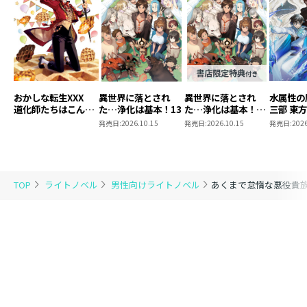
おかしな転生XXX
異世界に落とされ
異世界に落とされ
水属性の
道化師たちはこんが
た…浄化は基本！13
た…浄化は基本！
三部 東
りと
13【ピッコマ限定
発売日:
2026.10.15
発売日:
2026.10.15
発売日:
2026
SS付き】
TOP
ライトノベル
男性向けライトノベル
あくまで怠惰な悪役貴