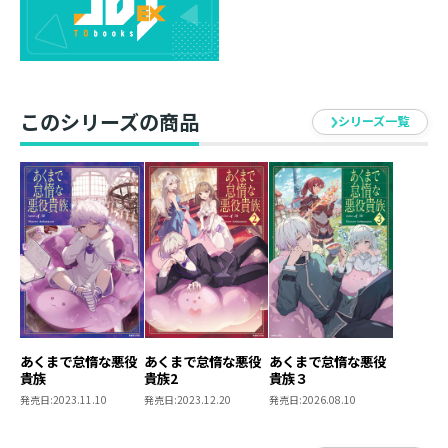
ントを発生させ、王女エリーナをリーダーに無理やり指
名。勝手に敵を倒してくれる最強のパーティーを裏から
作り上げていく！ ダンジョン50階層で黒龍まで倒して
学園史上初Ｓ級認定冒険者の称号を与えられるが──
リンシャンとエリーナまでリュークを慕って迫ってくる
このシリーズの商品
ことで、ダンのルートを狭めすぎている問題が発生して
シリーズ一覧
しまい…？
これでは断罪ルートを回避できないかもと何故かサブヒ
ロイン3人を招集するのであった。
脱力系王子のマジカル・サボタージュファンタジー第３
弾！
・著：イコ
ライトノベル作家。怠惰な主人公と、なぜか周囲が盛り
上がっていく勘違いコメディを好んで執筆しておりま
あくまで怠惰な悪役
あくまで怠惰な悪役
あくまで怠惰な悪役
貴族
貴族2
貴族３
す。読者に楽しく笑ってもらえる物語を目指し、今日も
発売日:
2023.11.10
発売日:
2023.12.20
発売日:
2026.08.10
締切と戦いながら机に向かっている毎日です。よろしく
お願いします。