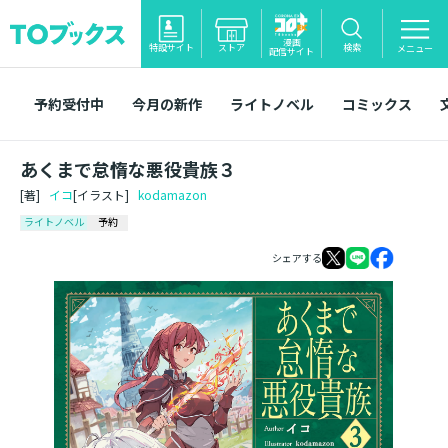
漫画
特設サイト
ストア
検索
メニュー
配信サイト
予約受付中
今月の新作
ライトノベル
コミックス
あくまで怠惰な悪役貴族３
[著]
イコ
[イラスト]
kodamazon
ライトノベル
予約
シェアする