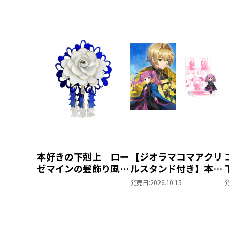
本好きの下剋上 ロー
【ジオラマコマアクリ
ゼマインの髪飾り風ブ
ルスタンド付き】本好
ローチ
きの下剋上 ～ハンネ
発売日:
2026.10.15
ローレの貴族院五年生
～ 「恋してみたいお
姫様 2」（コミック
ス）