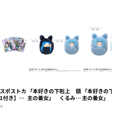
スポストカ
「本好きの下剋上 領
「本好きの下剋上 
1付き】恋
主の養女」 くるみた
主の養女」 くるみ
妹の代わり
ぴぬい 2種セット
ぴぬい（フェルディ
01
れと言っ
（ローゼマイン＆フェ
ンド）【アニメグッ
結婚した片
ルディナンド）【アニ
ズ】（タピオカ）
なぜ今さら
メグッズ】（タピオ
？と思った
カ）