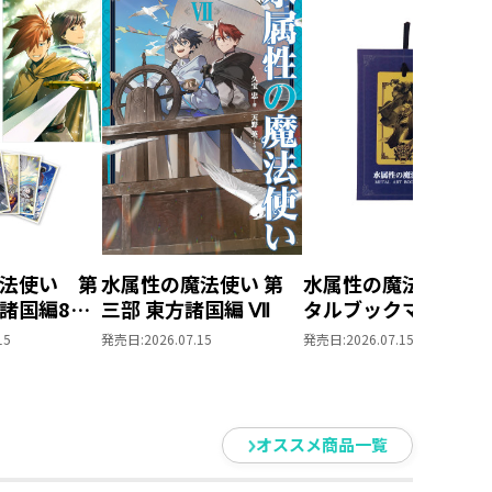
法使い 第
水属性の魔法使い 第
水属性の魔法使い 
方諸国編8
三部 東方諸国編 Ⅶ
タルブックマーク
とめ買いセ
15
発売日:
2026.07.15
発売日:
2026.07.15
オススメ商品一覧