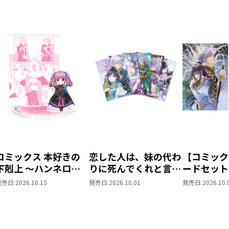
コミックス 本好きの
恋した人は、妹の代わ
【コミック
下剋上 ～ハンネロー
りに死んでくれと言っ
ードセット
レの貴族院五年生～
た。＠COMIC ポス
した人は、
発売日:
2026.10.15
発売日:
2026.10.01
発売日:
2026.10.
「恋してみたいお姫
トカードセット1
に死んでく
様」 ジオラマコマア
た。―妹と
クリルスタンド（1巻
思い相手が
4話）
私のもとに