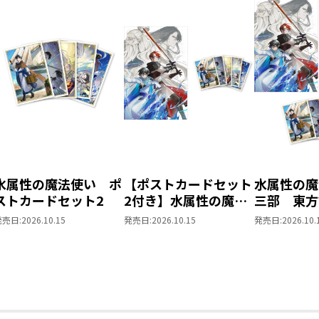
水属性の魔法使い ポ
【ポストカードセット
水属性の魔
ストカードセット2
2付き】水属性の魔法
三部 東
使い 第三部 東方諸
同時発売ま
発売日:
2026.10.15
発売日:
2026.10.15
発売日:
2026.10.
国編8
ット