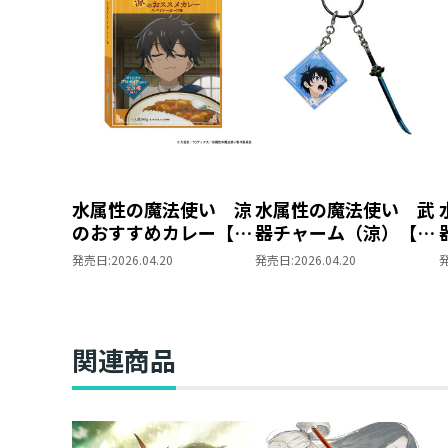
水属性の魔法使い 涼
水属性の魔法使い 武
のおすすめカレー【ア
器チャーム（涼）【ア
ニメグッズ】
ニメグッズ】
発売日:
2026.04.20
発売日:
2026.04.20
関連商品