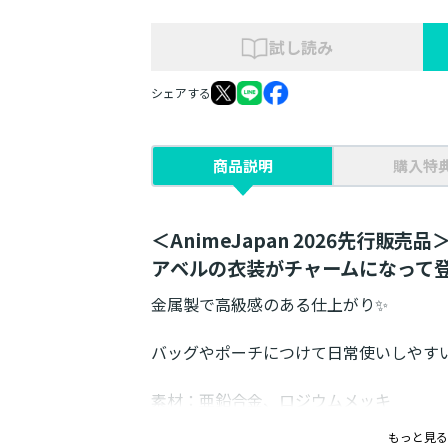
試し読み
シェアする
商品説明
購入特
＜AnimeJapan 2026先行販売品
アベルの衣装がチャームになって
金属製で高級感のある仕上がり✨
バッグやポーチにつけて日常使いしやす
素材：亜鉛合金、ロジウムメッキ
サイズ：約53×80mm（本体メタル）
もっと見る
発売元：TOブックス