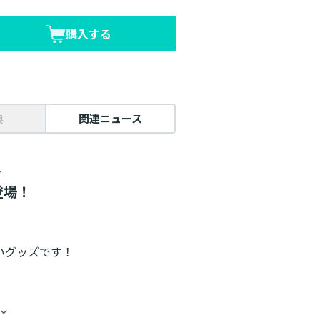
購入する
典
関連ニュース
＞
登場！
いグッズです！