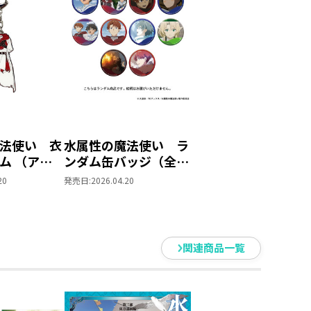
法使い 衣
水属性の魔法使い ラ
ム （アベ
ンダム缶バッジ（全
メグッズ】
10種）【アニメグッ
20
発売日:
2026.04.20
ズ】
関連商品一覧