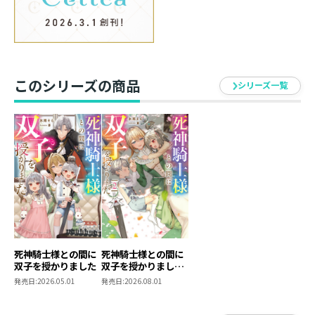
絶対耐えられない！ と彼らを最強の騎士様に育てること
を決意する！
おままごとと称して騎士様の礼儀を身につけさせたり、
伝説のおしゃべり魔剣とチャンバラごっこをさせたり。
遊んでるだけで強くなれる秘策で、知らず知らずのうち
このシリーズの商品
シリーズ一覧
に急成長させていく。
剣術大会でも圧倒する姿に大感激していると、旦那様の
態度にも変化があって――？
親バカ賢母が双子の騎士様を育てる、子育てファンタジ
ー！
著者：氷雨そら
本業看護師、四人の母。
この物語には、子育ての日々の煌めく思い出の欠片を詰
死神騎士様との間に
死神騎士様との間に
双子を授かりました
双子を授かりました
め込みました。
２
発売日:
2026.05.01
発売日:
2026.08.01
双子の無邪気な可愛らしさを楽しんでいただけますよう
に。