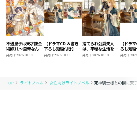
不遇皇子は天才錬金
【ドラマCD ＆書き
捨てられ公爵夫人
【ドラマ
術師11～皇帝なんて
下ろし短編付き】捨
は、平穏な生活をお
ろし短編
柄じゃないので弟妹
てられ公爵夫人は、
望みのようです5
られ公爵
発売日:
2026.10.10
発売日:
2026.10.10
発売日:
2026.10.10
発売日:
2026
を可愛がりたい～
平穏な生活をお望み
穏な生活
のようです5【著：
ようです
カレヤタミエ 直筆
サイン本】
TOP
ライトノベル
女性向けライトノベル
死神騎士様との間に双