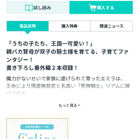
試し読み
購入する
商品説明
購入特典
関連ニュース
「うちの子たち、王国一可愛い！」
親バカ賢母が双子の騎士様を育てる、子育てファ
ンタジー！
書き下ろし番外編２本収録！
魔力がないせいで家族に虐げられて育ったエミラは、
王命により残虐無慈悲と名高い「死神騎士」リアムに嫁
がされる。
愛のない結婚で双子を授かり不安ばかりが募るが……
もっと見る
「うちの子たち、王国一可愛い」
もちもち肌でむぎゅっと抱き着いてくる姿に、親バカマ
マに大変身⁉
そんな二人が過酷な運命を背負う魔剣の後継者に選ばれ
たと知り、