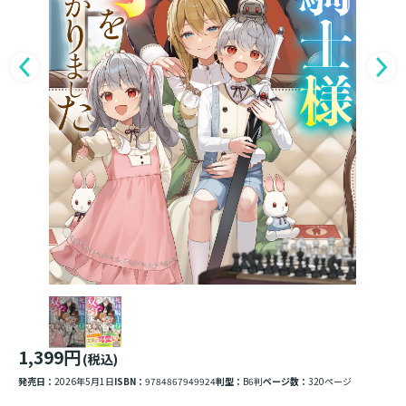
1,399円
(税込)
発売日：
2026年5月1日
ISBN：
9784867949924
判型：
B6判
ページ数：
320ページ