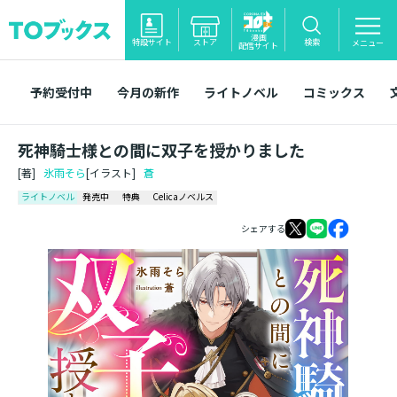
漫画
特設サイト
ストア
検索
メニュー
配信サイト
予約受付中
今月の新作
ライトノベル
コミックス
死神騎士様との間に双子を授かりました
[著]
氷雨そら
[イラスト]
蒼
ライトノベル
発売中
特典
Celicaノベルス
シェアする