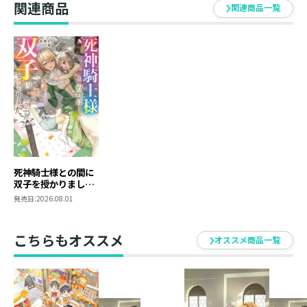
関連商品
関連商品一覧
イラスト：蒼
家族を大切に想うエミラと、エミラを想うルティアやハ
ルト、
リアムの温かい気持ちに癒されながら描かせていただき
ました。
双子たちの可愛らしさはもちろん、一家と魔剣に纏わる
物語からも目が離せません。
死神騎士様との間に
双子を授かりました
２
発売日:
2026.08.01
こちらもオススメ
オススメ商品一覧