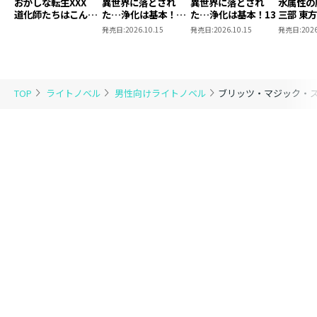
おかしな転生XXX
異世界に落とされ
異世界に落とされ
水属性の
道化師たちはこんが
た…浄化は基本！
た…浄化は基本！13
三部 東
りと
13【ピッコマ限定
発売日:
2026.10.15
発売日:
2026.10.15
発売日:
2026
SS付き】
TOP
ライトノベル
男性向けライトノベル
ブリッツ・マジック・ス