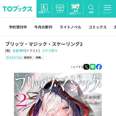
漫画
特設サイト
ストア
検索
メニュー
配信サイト
予約受付中
今月の新作
ライトノベル
コミックス
ブリッツ・マジック・スケーリング2
[著]
支倉凍砂
[イラスト]
さがら梨々
ライトノベル
発売中
特典
シェアする