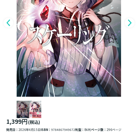
1,399円
(税込)
発売日：
2026年4月15日
ISBN：
9784867949672
判型：
B6判
ページ数：
296ページ