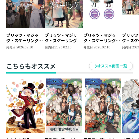
ブリッツ・マジッ
ブリッツ・マジッ
ブリッツ・マジッ
ブリッツ
ク・スケーリング
ク・スケーリング
ク・スケーリング
ク・ス
@COMIC 第1巻
アクリルスタンド
原作小説
発売日:
2026.02.10
発売日:
2026.02.10
発売日:
2026.02.10
発売日:
2026
全2種セット
ミックス
同時購入
典ミニス
こちらもオススメ
オススメ商品一覧
き】