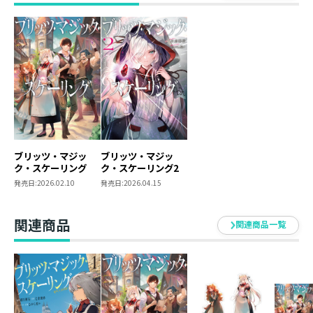
中世風異世界で生き延びるため、弱小領主の犬耳獣人・
イーリア、その従者の猫耳獣人・クルルとも手を組んだ
結果、彼は商会主として新しい生活をスタートさせた。
自分が暮らすこの領地を安定させられれば、生活も落ち
着きと安全を手に入れられて、この世界でボードゲーム
を作るなり、前の世界に戻るための魔法陣の研究もでき
るはず……！
そのためにも、まずは引き継いだ「ノドン商会」をまと
もな商会に生まれ変わらせなければならない。
ジレーヌ領の経済は魔石の輸出に支えられていると知
ブリッツ・マジッ
ブリッツ・マジッ
ク・スケーリング
ク・スケーリング2
り、頼信はある計画を提案して――
発売日:
2026.02.10
発売日:
2026.04.15
現代知識で未発展の文明世界を書き換える！
爆速で魔法を拡大させる大魔法開発ファンタジー第２
関連商品
巻！
関連商品一覧