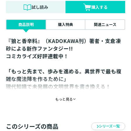
試し読み
購入する
商品説明
購入特典
関連ニュース
『狼と香辛料』（KADOKAWA刊）著者・支倉凍
砂による新作ファンタジー!!
コミカライズ好評連載中！
「もっと先まで、歩みを進める。異世界で最も複
雑な魔法陣を作るために」
現代知識で未発展の文明世界を書き換える！
爆速で魔法を拡大させる大魔法開発ファンタジー
もっと見る
第２巻！
書き下ろし番外編収録！
“大規模経営シミュレーションゲーム作り”が夢だった元
このシリーズの商品
IT会社員・頼信。
シリーズ一覧