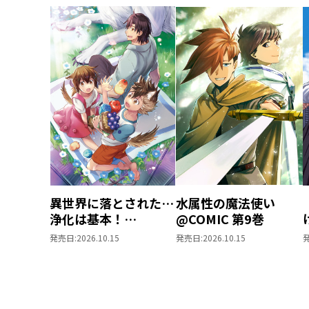
異世界に落とされた…
水属性の魔法使い
浄化は基本！
@COMIC 第9巻
@COMIC 第7巻
発売日:
2026.10.15
発売日:
2026.10.15