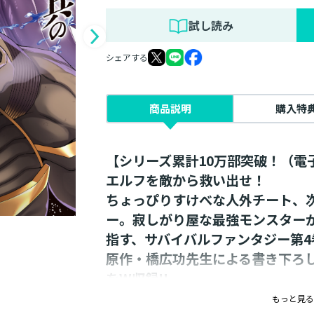
試し読み
シェアする
商品説明
購入特
【シリーズ累計10万部突破！（電
エルフを敵から救い出せ！
ちょっぴりすけべな人外チート、
ー。寂しがり屋な最強モンスター
指す、サバイバルファンタジー第4
原作・橋広功先生による書き下ろし
をW収録!!
もっと見る
ディエラと交渉し、魔物討伐に協力する