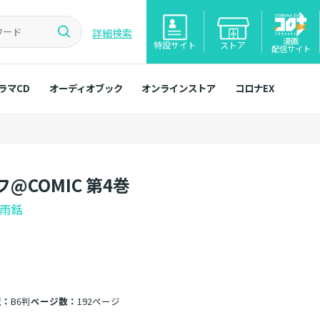
詳細検索
漫画
特設サイト
ストア
配信サイト
ラマCD
オーディオブック
オンラインストア
コロナEX
COMIC 第4巻
雨銛
型：
B6判
ページ数：
192ページ