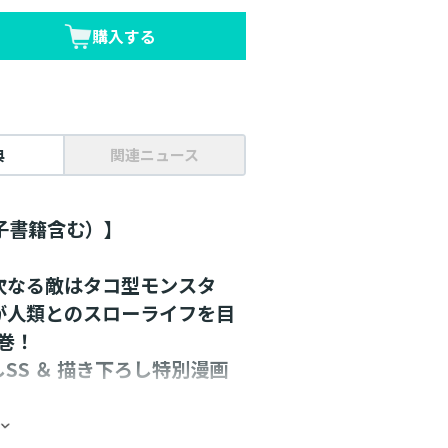
購入する
典
関連ニュース
子書籍含む）】
次なる敵はタコ型モンスタ
が人類とのスローライフを目
巻！
SS ＆ 描き下ろし特別漫画
こととなった強化モンスター・ユ