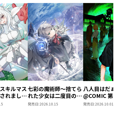
スキルマス
七彩の魔術師～捨てら
八人目はだぁれ？
されました
れた少女は二度目の人
@COMIC 第1巻
ル創造』で
生を妖精と歩む～
15
発売日:
2026.10.15
発売日:
2026.10.01
なりまし
@COMIC 第1巻
OMIC 第1