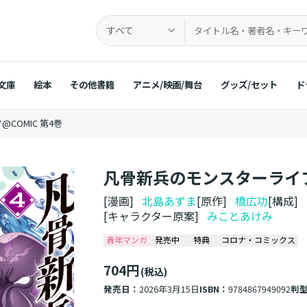
すべて
文庫
絵本
その他書籍
アニメ/映画/舞台
グッズ/セット
ド
COMIC 第4巻
凡骨新兵のモンスターライフ@
[漫画]
北島あずま
[原作]
橋広功
[構成]
[キャラクター原案]
みことあけみ
青年マンガ
発売中
特典
コロナ・コミックス
704円
(税込)
発売日：
2026年3月15日
ISBN：
9784867949092
判