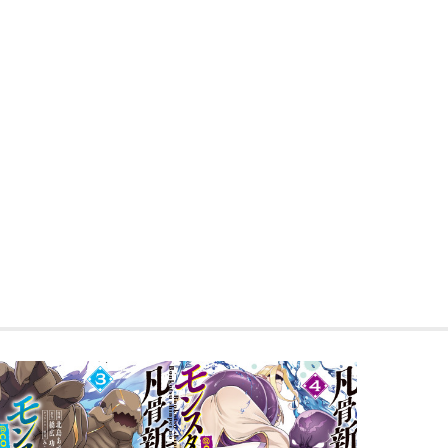
ーノス。
討伐を進める中でディエラから謎の色仕掛
人間との共存が僅かに見え始めていた。
拠点帰宅後、日課のエルフ偵察をしに出
知する。
エルフの集団がタコ型モンスターに襲撃
渦中にはいつもの優雅な姿とは変わり、
震える女性を見過ごすは帝国兵に非ずと
コの正体はただのモンスターではなくて…
孤独な最強モンスターが安寧のスローラ
ジー第4巻!!