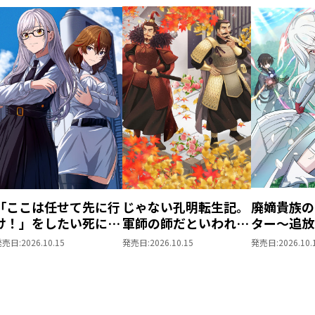
「ここは任せて先に行
じゃない孔明転生記。
廃嫡貴族の
け！」をしたい死にた
軍師の師だといわれま
ター～追放
がりの望まぬ宇宙下剋
しても@COMIC 第3巻
が、『スキ
発売日:
2026.10.15
発売日:
2026.10.15
発売日:
2026.10.
上@COMIC 第4巻
世界最強に
た！？～@C
巻