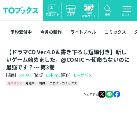
漫画
特設サイト
ストア
検索
メニュー
配信サイト
予約受付中
今月の新作
ライトノベル
コミックス
【ドラマCD Ver.4.0＆書き下ろし短編付き】新し
いゲーム始めました。@COMIC ～使命もないのに
最強です？～ 第3巻
[漫画]
SUDACCI
[構成]
山本清史
[原作]
じゃがバター
青年マンガ
発売中
特典
コロナ・コミックス
シェアする