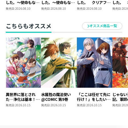
した。～使命もない
した。～使命もない
した。 クリアファ
した。 
仕様 ： SS付きドラマCD
のに最強です？～13
のに最強です？～
イルセット
クリルス
発売日:
2026.08.10
発売日:
2026.08.10
発売日:
2026.08.10
発売日:
2026
ドラマＣＤ分数 ： 53分
13 まとめ買いセッ
ト
こちらもオススメ
オススメ商品一覧
異世界に落とされ
水属性の魔法使い
「ここは任せて先に
じゃない
た…浄化は基本！
@COMIC 第9巻
行け！」をしたい死
記。軍師
@COMIC 第7巻
にたがりの望まぬ宇
われまし
発売日:
2026.10.15
発売日:
2026.10.15
発売日:
2026.10.15
発売日:
2026
宙下剋上@COMIC
@COMI
第4巻