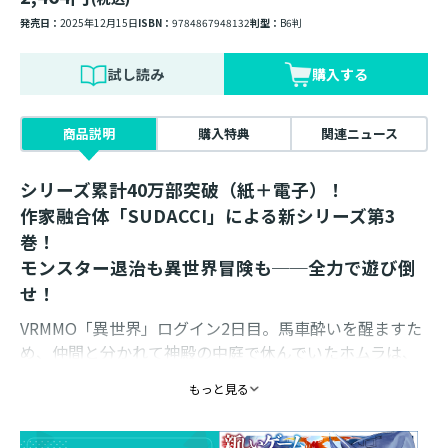
発売日：
2025年12月15日
ISBN：
9784867948132
判型：
B6判
試し読み
購入する
商品説明
購入特典
関連ニュース
シリーズ累計40万部突破（紙＋電子）！
作家融合体「SUDACCI」による新シリーズ第3
巻！
モンスター退治も異世界冒険も──全力で遊び倒
せ！
VRMMO「異世界」ログイン2日目。馬車酔いを醒ますた
め、仲間と分かれて神殿の中庭で休んでいたホムラは、
『白い獣』に声をかけられる。思いがけず出会ったその
もっと見る
モフモフは、この場所に封印されている獣だった!? 新
たな相棒に「白」と名付けて、スキル【召喚】を最速ゲ