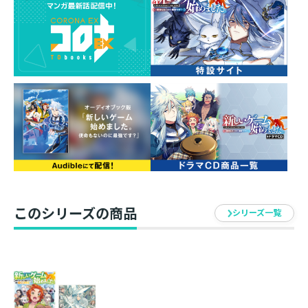
ット！ 運営の予期せぬフラグをバンバン立てつつ、今
日も新たな冒険への一歩を踏み出していく。ゲームの神
に愛された者たちの無自覚最強ファンタジー！
【ドラマCD Ver.4.0情報】
クラン・Zodiacの面々が思い思いに素材集めに勤しんで
いると、ホムラが蝶に誘われ、レオの悲鳴が響きわたり
ーーあれよあれよという間に特殊ダンジョン【究極と至
高】へ！ 入り口のモザイクタイルに描かれた薔薇とジ
ャスミンの花が攻略のカギの模様。「推奨人数八人以
上」という指定の通り、どうも二手に分かれる必要があ
このシリーズの商品
るようで……？ 新キャストも続々！ 豪華キャスト陣
シリーズ一覧
でお届けする、ゲームの神に愛された者たちの無自覚最
強ファンタジー！ ぜひ、お楽しみください！
【ドラマCD Ver.4.0出演】