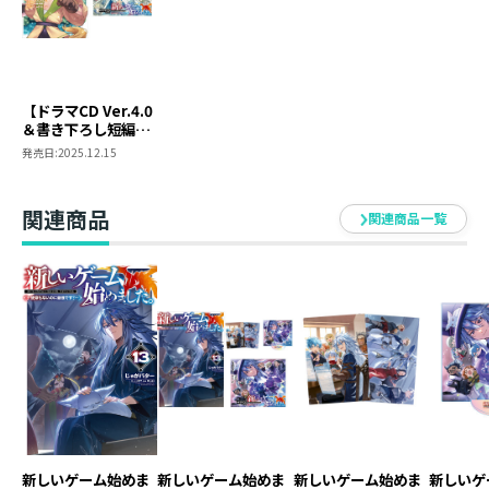
ホムラ：置鮎龍太郎
お茶漬：寺島拓篤
ペテロ：石川界人
【ドラマCD Ver.4.0
シン：武内駿輔
＆書き下ろし短編付
菊姫：佐倉綾音
き】新しいゲーム始
発売日:
2025.12.15
レオ：藤原夏海
めました。@COMIC
～使命もないのに最
白/薔薇の魔女：岡村明美
強です？～ 第3巻
関連商品
ジャスミンの魔女：進藤尚美
関連商品一覧
カル：小野大輔
ガラハド：松田健一郎
カミラ：本多真梨子
イーグル：田丸篤志
レーノ：大野智敬
運営Ａ：高橋伸也
運営Ｂ：遠藤広之
運営Ｃ：財満健太
品番 ： TOBC0065
新しいゲーム始めま
新しいゲーム始めま
新しいゲーム始めま
新しいゲ