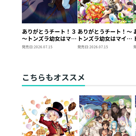
ありがとうチート！３
ありがとうチート！～
～トンズラ幼女はマイ
トンズラ幼女はマイペ
ペースに異世界を堪能
ースに異世界を堪能す
発売日:
2026.07.15
発売日:
2026.07.15
することにしました～
ることにしました～
@COMIC 第1巻
こちらもオススメ