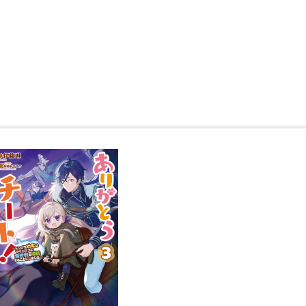
話を聞いてみると、うち一人は別大陸で
の国では孤児の行方不明が相次ぎ、事件
ベルに……？
しかも、金竜様と白竜様は古くからの知
ふ奉行にお任せあれ！ と案内役の雪丸
一行はついに人間社会へいざ出陣！
……と思ったら、霊獣である梟のふぅち
ゴン、スピードスターのスレイプニル(魔
旅は寄り道ばかりに！
もふもふこそ正義な幼女がお友達を増や
第二弾！
著者：伊藤琳
メールに署名をする時、八割の確率で『
す、こんにちは。
送信時にはきちんと打ち直しているので
すよ。ぐふふ。
二巻もお楽しみいただければ幸いです。