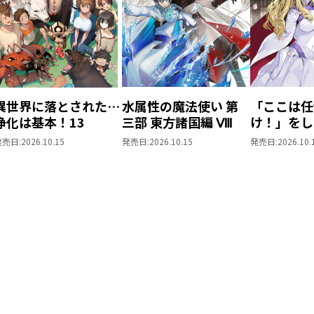
異世界に落とされた…
水属性の魔法使い 第
「ここは任
浄化は基本！13
三部 東方諸国編 Ⅷ
け！」をし
がりの望ま
発売日:
2026.10.15
発売日:
2026.10.15
発売日:
2026.10.
上6