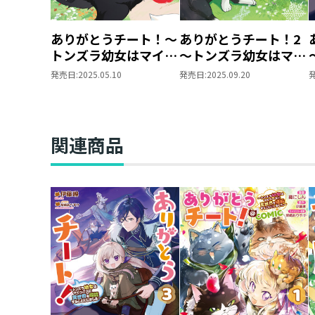
ありがとうチート！～
ありがとうチート！2
トンズラ幼女はマイペ
～トンズラ幼女はマイ
ースに異世界を堪能す
ペースに異世界を堪能
発売日:
2025.05.10
発売日:
2025.09.20
ることにしました～
することにしました～
関連商品