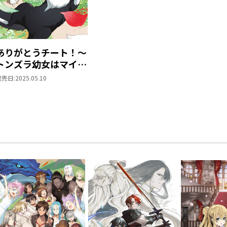
ありがとうチート！～
トンズラ幼女はマイペ
ースに異世界を堪能す
発売日:
2025.05.10
ることにしました～