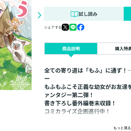
試し読み
シェアする
商品説明
購入特
全ての寄り道は「もふ」に通ず！─
ー
もふもふこそ正義な幼女がお友達
ァンタジー第二弾！
書き下ろし番外編巻末収録！
コミカライズ企画進行中！
魔獣の森で猫妖精【ケット・シー】とゴ
もっと見る
に、血まみれの男二人が現れる。