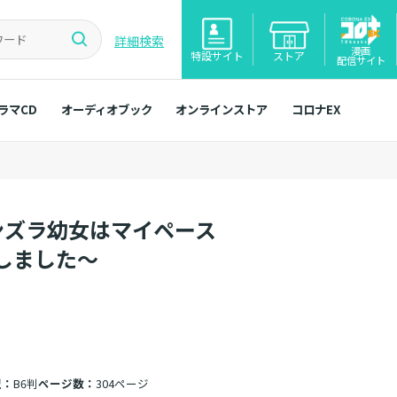
詳細検索
漫画
特設サイト
ストア
配信サイト
ラマCD
オーディオブック
オンラインストア
コロナEX
ンズラ幼女はマイペース
しました～
型：
B6判
ページ数：
304ページ