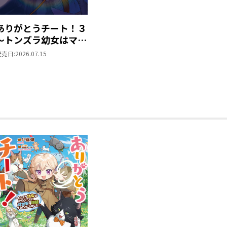
イラスト：柴崎ありすけ
ありがとうチート！３
ありチー2巻発売おめでとうございます
～トンズラ幼女はマイ
1巻から引き続きイラストを担当させて
ペースに異世界を堪能
発売日:
2026.07.15
新たなキャラや動物も増えてさらに賑や
することにしました～
だければ幸いです。
モフモフってデカければデカいほどいい