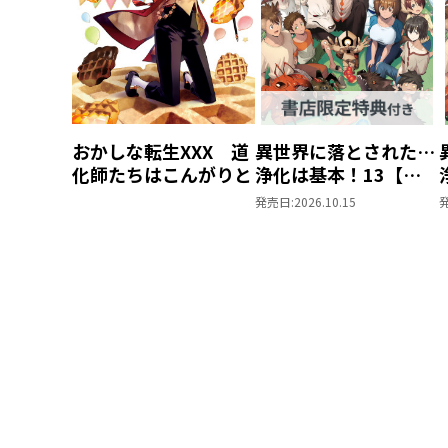
おかしな転生XXX 道
異世界に落とされた…
化師たちはこんがりと
浄化は基本！13【ピ
ッコマ限定SS付き】
発売日:
2026.10.15