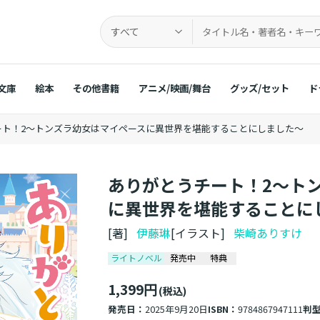
すべて
文庫
絵本
その他書籍
アニメ/映画/舞台
グッズ/セット
ド
ート！2～トンズラ幼女はマイペースに異世界を堪能することにしました～
ありがとうチート！2～ト
に異世界を堪能することに
[著]
伊藤琳
[イラスト]
柴崎ありすけ
ライトノベル
発売中
特典
1,399円
(税込)
発売日：
2025年9月20日
ISBN：
9784867947111
判