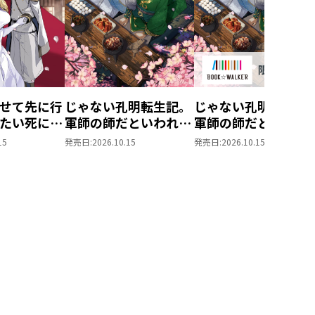
せて先に行
じゃない孔明転生記。
じゃない孔明転生記
たい死にた
軍師の師だといわれま
軍師の師だといわれ
ぬ宇宙下剋
しても5
しても
15
発売日:
2026.10.15
発売日:
2026.10.15
5【BOOK☆WALKE
限定書き下ろしSS付
き】