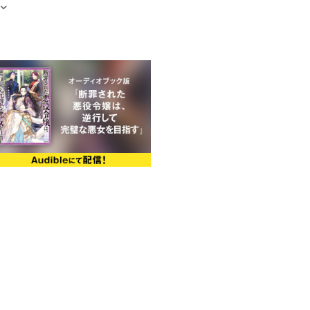
幕府先生による書き下ろしSS
国の複雑な内情を聞かされる。
、彼を王に推す王弟派と兄王派の
い状況だというのだ。
で暴動が勃発。その首謀者がラウ
！？
体を張った情報収集へと乗り出して
完璧な悪女を目指す」公演パンフ