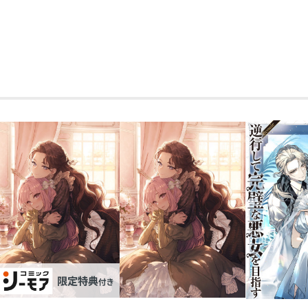
断罪された悪役令嬢は、逆行して完璧な悪女
舞台「断罪された悪役令嬢は、逆行して
フレット