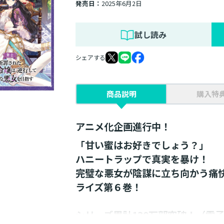
発売日：
2025年6月2日
試し読み
シェアする
商品説明
購入特
アニメ化企画進行中！
「甘い蜜はお好きでしょう？」
ハニートラップで真実を暴け！
完璧な悪女が陰謀に立ち向かう痛
ライズ第６巻！
シリーズ累計130万部突破！（電