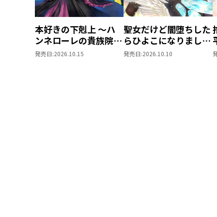
本好きの下剋上 ～ハ
聖女だけど闇堕ちした
ンネローレの貴族院五
らひよこになりまし
年生～ 「恋してみた
た！@COMIC 第4巻
発売日:
2026.10.15
発売日:
2026.10.10
いお姫様 2」