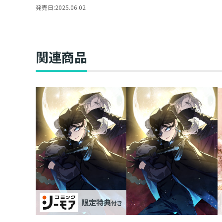
女を目指す@COMIC
発売日:
2025.06.02
第6巻【舞台パンフレ
ット付き】
関連商品