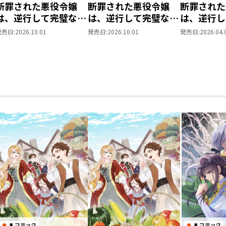
断罪された悪役令嬢
断罪された悪役令嬢
断罪された
は、逆行して完璧な悪
は、逆行して完璧な悪
は、逆行し
女を目指す11【シー
女を目指す11
女を目指す
発売日:
2026.10.01
発売日:
2026.10.01
発売日:
2026.04.
モア限定書き下ろし
第8巻
SS付き】