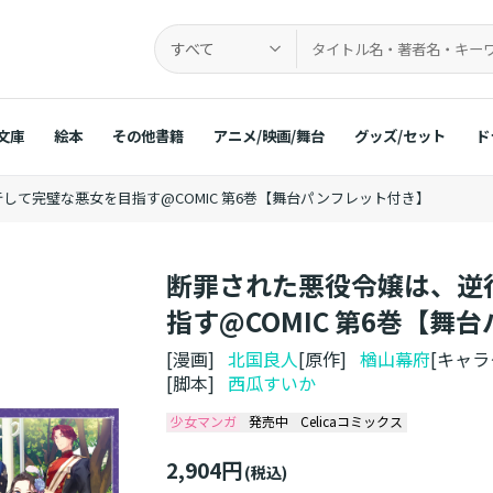
すべて
文庫
絵本
その他書籍
アニメ/映画/舞台
グッズ/セット
ド
して完璧な悪女を目指す@COMIC 第6巻【舞台パンフレット付き】
断罪された悪役令嬢は、逆
指す@COMIC 第6巻【舞
[漫画]
北国良人
[原作]
楢山幕府
[キャ
[脚本]
西瓜すいか
少女マンガ
発売中
Celicaコミックス
2,904円
(税込)