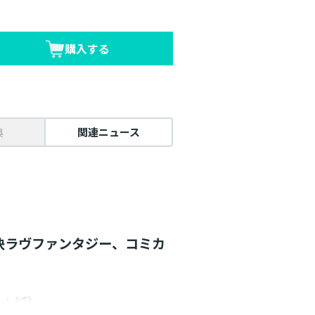
購入する
典
関連ニュース
快ラヴファンタジー、コミカ
子＋紙）