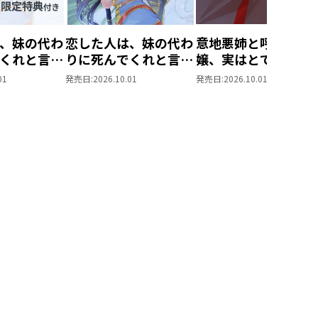
、妹の代わ
恋した人は、妹の代わ
意地悪姉と呼ばれた
くれと言っ
りに死んでくれと言っ
嬢、実はとても優れ
結婚した片
た。―妹と結婚した片
魔法使いでした。
01
発売日:
2026.10.01
発売日:
2026.10.01
なぜ今さら
思い相手がなぜ今さら
@COMIC 第1巻
？と思った
私のもとに？と思った
IC 第7巻
ら―@COMIC 第7巻
限定描き下
付き】