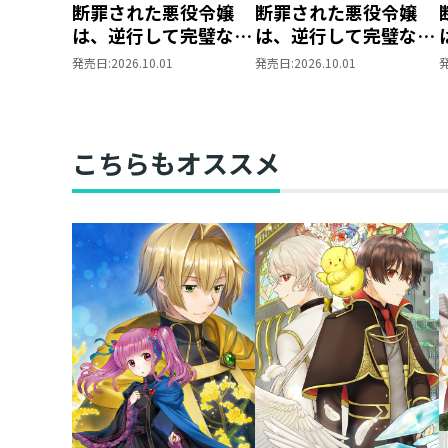
断罪された悪役令嬢
断罪された悪役令嬢
は、逆行して完璧な悪
は、逆行して完璧な悪
女を目指す@COMIC
女を目指す@COMIC
発売日:
2026.10.01
発売日:
2026.10.01
第9巻【シーモア限定
第9巻
描き下ろしマンガ付
き】
こちらもオススメ