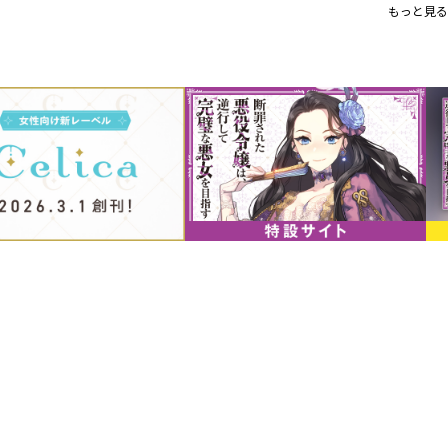
描き下ろし漫画20P＆原作・楢山
もっと見る
を豪華Ｗ収録！
クラウディアはレステーアからバーリ王
王位を望まないラウルの胸中とは裏腹に
対立が激化し、今や結婚さえも許されな
そんな中、シルヴェスターが来訪中の町
ルであると示唆する証拠が見つかった
違和感を覚えたクラウディアは、自らが
いくが...？
【パンフレット情報】
舞台「断罪された悪役令嬢は、逆行して
レットが電子書籍で登場！
公演案内
＜期間＞