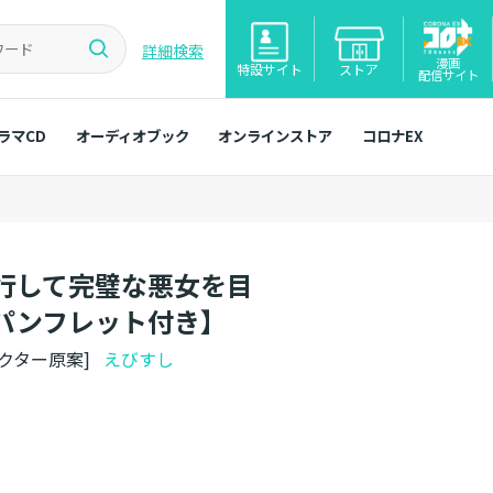
詳細検索
漫画
特設サイト
ストア
配信サイト
ラマCD
オーディオブック
オンラインストア
コロナEX
行して完璧な悪女を目
台パンフレット付き】
ラクター原案]
えびすし