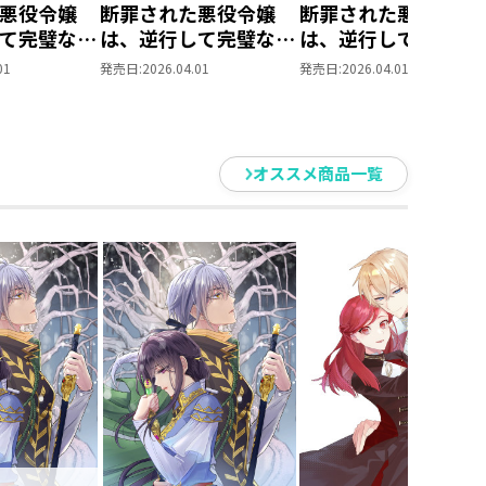
悪役令嬢
断罪された悪役令嬢
断罪された悪役令嬢
て完璧な悪
は、逆行して完璧な悪
は、逆行して完璧な
@COMIC
女を目指す10
女を目指す 原作小
01
発売日:
2026.04.01
発売日:
2026.04.01
第10巻＋コミックス
第8巻 2冊同時購入
セット【特典SS付
き】
オススメ商品一覧