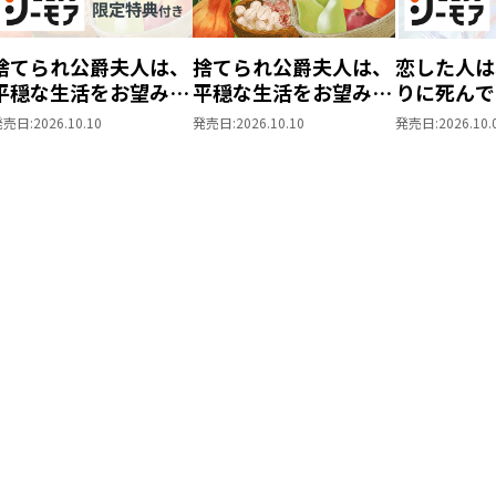
捨てられ公爵夫人は、
捨てられ公爵夫人は、
恋した人は
平穏な生活をお望みの
平穏な生活をお望みの
りに死んで
ようです@COMIC 第3
ようです@COMIC 第3
た。―妹と
発売日:
2026.10.10
発売日:
2026.10.10
発売日:
2026.10.
巻【シーモア限定描き
巻
思い相手が
下ろしマンガ付き】
私のもとに
ら―@COM
【シーモア
ろしマンガ