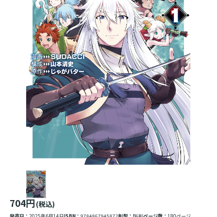
704円
(税込)
発売日：
2025年6月14日
ISBN：
9784867945872
判型：
B6判
ページ数：
180ページ