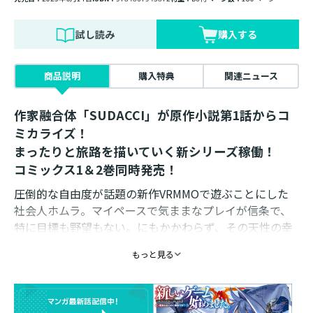
試し読み
購入する
商品説明
購入特典
関連ニュース
作家融合体「SUDACCI」が原作小説第1話からコ
ミカライズ！
まったりと旅路を描いていく新シリーズ稼働！
コミックス1＆2巻同時発売！
圧倒的な自由度が話題の新作VRMMOで遊ぶことにした
社会人ホムラ。マイペースで気ままなプレイが信条で、
特に目標も野望もない。にもかかわらず、その天性の幸
運から、召喚獣や女神などの隠しクエストが次々と出現
もっと見る
し…？ モンスター退治も異世界冒険も──全力で遊び
倒せ！ ゲームの神に愛された者たちの無自覚最強ファ
ンタジー！