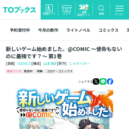
漫画
特設サイト
ストア
検索
メニュー
配信サイト
予約受付中
今月の新作
ライトノベル
コミックス
新しいゲーム始めました。@COMIC ～使命もない
のに最強です？～ 第1巻
[漫画]
SUDACCI
[構成]
山本清史
[原作]
じゃがバター
青年マンガ
発売中
特典
コロナ・コミックス
シェアする