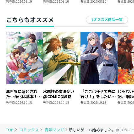
のに最強です？～13
のに最強です？～
イルセット
クリルス
発売日:
2026.08.10
発売日:
2026.08.10
発売日:
2026.08.10
発売日:
2026
13 まとめ買いセッ
ト
こちらもオススメ
オススメ商品一覧
異世界に落とされ
水属性の魔法使い
「ここは任せて先に
じゃない
た…浄化は基本！
@COMIC 第9巻
行け！」をしたい死
記。軍師
@COMIC 第7巻
にたがりの望まぬ宇
われまし
発売日:
2026.10.15
発売日:
2026.10.15
発売日:
2026.10.15
発売日:
2026
宙下剋上@COMIC
@COMI
第4巻
TOP
コミックス
青年マンガ
新しいゲーム始めました。@COMIC