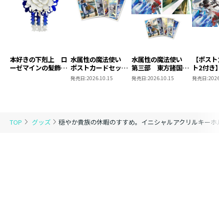
本好きの下剋上 ロ
水属性の魔法使い
水属性の魔法使い
【ポスト
ーゼマインの髪飾り
ポストカードセット
第三部 東方諸国編
ト2付き
風ブローチ
2
8 同時発売まとめ
魔法使
発売日:
2026.10.15
発売日:
2026.10.15
発売日:
2026
買いセット
東方諸国
TOP
グッズ
穏やか貴族の休暇のすすめ。イニシャルアクリルキーホ