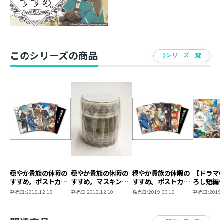
このシリーズの商品
シリーズ一覧
穏やか貴族の休暇の
穏やか貴族の休暇の
穏やか貴族の休暇の
【ドラマ
すすめ。ポストカー
すすめ。マスキング
すすめ。ポストカー
ろし短編
ドセット
テープセット
ドセット2
か貴族の
発売日:
2018.12.10
発売日:
2018.12.10
発売日:
2019.06.10
発売日:
2019
め。7