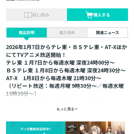
試し読み
購入する
商品説明
購入特典
関連ニュース
2026年1月7日からテレ東・ＢＳテレ東・AT-Xほか
にてTVアニメ放送開始！
テレ東 １月7日から毎週水曜 深夜24時00分～
ＢＳテレ東 １月8日から毎週木曜 深夜24時30分～
AT-X 1月8日から毎週木曜 21時30分～
（リピート放送：毎週月曜 9時30分～／毎週水曜
15時30分～）
※放送日時は予告なく変更となる場合がございま
す。
もっと見る
＜TSUTAYA 巡回 POP UP SHOP先行販売品＞
イニシャルモチーフの、おしゃれで可愛いアクリ