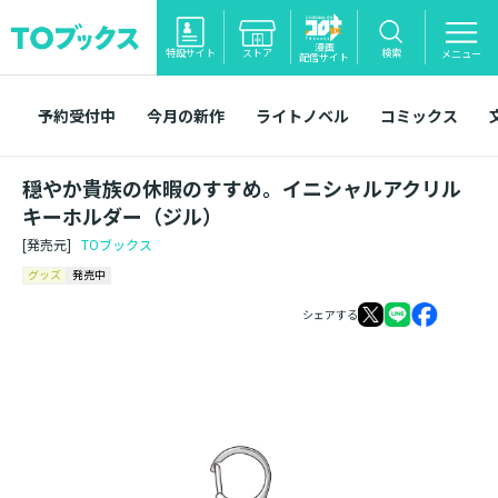
漫画
特設サイト
ストア
検索
メニュー
配信サイト
予約受付中
今月の新作
ライトノベル
コミックス
穏やか貴族の休暇のすすめ。イニシャルアクリル
キーホルダー（ジル）
[発売元]
TOブックス
グッズ
発売中
シェアする