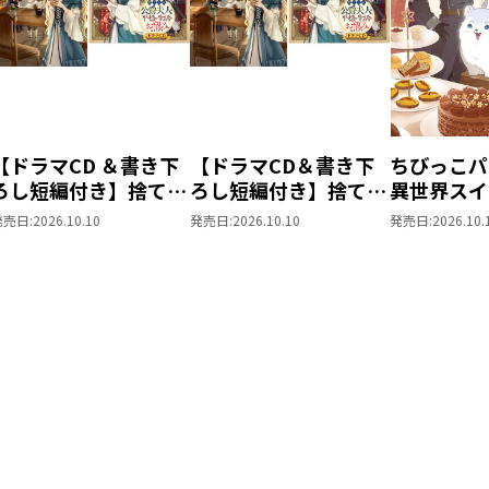
【ドラマCD ＆書き下
【ドラマCD＆書き下
ちびっこパ
ろし短編付き】捨てら
ろし短編付き】捨てら
異世界スイ
れ公爵夫人は、平穏な
れ公爵夫人は、平穏な
パパともふ
発売日:
2026.10.10
発売日:
2026.10.10
発売日:
2026.10.
生活をお望みのようで
生活をお望みのようで
な仲間と美
す5【著：カレヤタミ
す5
を過ごしま
エ 直筆サイン本】