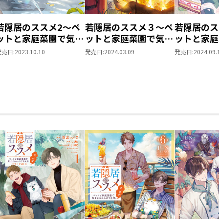
若隠居のススメ2～ペ
若隠居のススメ３～ペ
若隠居のス
ットと家庭菜園で気ま
ットと家庭菜園で気ま
ットと家庭
まなのんびり生活。
まなのんびり生活。
まなのんび
発売日:
2023.10.10
発売日:
2024.03.09
発売日:
2024.09.
の、はず
の、はず
の、はず