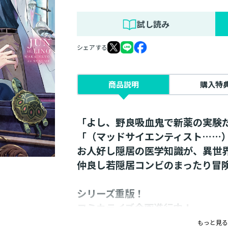
試し読み
シェアする
商品説明
購入特
「よし、野良吸血鬼で新薬の実験
「（マッドサイエンティスト……
お人好し隠居の医学知識が、異世
仲良し若隠居コンビのまったり冒
シリーズ重版！
コミカライズ企画進行中！
書き下ろし番外編2本特別収録！
もっと見る