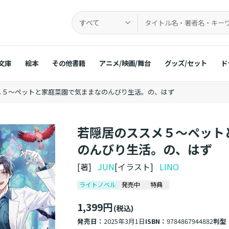
すべて
文庫
絵本
その他書籍
アニメ/映画/舞台
グッズ/セット
ド
メ５～ペットと家庭菜園で気ままなのんびり生活。の、はず
若隠居のススメ５～ペット
のんびり生活。の、はず
[著]
JUN
[イラスト]
LINO
ライトノベル
発売中
特典
1,399円
(税込)
発売日：
2025年3月1日
ISBN：
9784867944882
判型