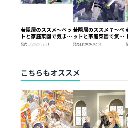
若隠居のススメ～ペッ
若隠居のススメ７～ペ
トと家庭菜園で気まま
ットと家庭菜園で気ま
なのんびり生活。の、
まなのんびり生活。
発売日:
2026.02.01
発売日:
2026.02.01
はず 原作小説第7巻
の、はず
＋コミックス第1巻
2冊同時購入セット
【特典SS付き】
こちらもオススメ