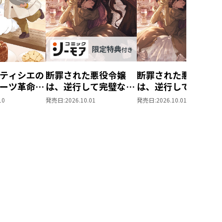
ティシエの
断罪された悪役令嬢
断罪された悪役令嬢
ーツ革命～
は、逆行して完璧な悪
は、逆行して完璧な
もふと愉快
女を目指す11【シー
女を目指す11
10
発売日:
2026.10.01
発売日:
2026.10.01
味しい毎日
モア限定書き下ろし
す！～
SS付き】