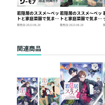
若隠居のススメ～ペッ
若隠居のススメ～ペッ
トと家庭菜園で気まま
トと家庭菜園で気まま
なのんびり生活。の、
なのんびり生活。の、
発売日:
2023.06.20
発売日:
2023.06.20
はず【シーモア限定書
はず
き下ろしSS＆電子書
籍限定SS付き】
関連商品