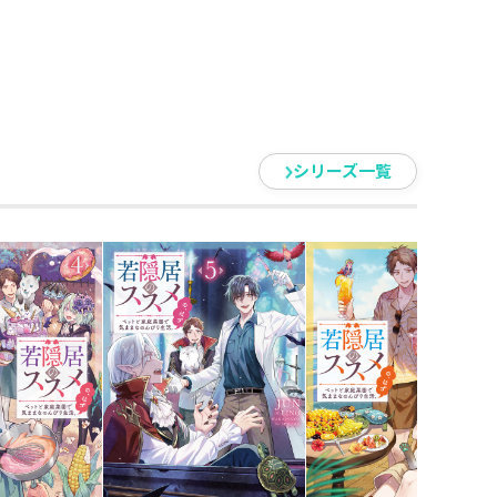
発売！
ジョン」「人気ステーキハウスの
シリーズ一覧
ぬ気で鬼ごっこをしていた──新
ではなぜか魔術が使えず大ピンチ。
の恩返しのため、ハンターと共に
て回る中で、元医師・史緒が本領
鬼を人間に戻す薬を開発した。し
……？「よし、野良吸血鬼で新薬
ト……）」お人好し隠居の医学知
居コンビのまったり冒険譚！