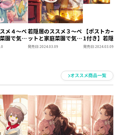
スメ４～ペ
若隠居のススメ３～ペ
【ポストカードセッ
菜園で気ま
ットと家庭菜園で気ま
1付き】若隠居のス
り生活。
まなのんびり生活。
メ3～ペットと家庭
10
発売日:
2024.03.09
発売日:
2024.03.09
の、はず
園で気ままなのんび
生活。の、はず
オススメ商品一覧