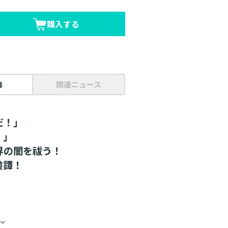
購入する
典
関連ニュース
だ！」
）」
界の闇を祓う！
険譚！