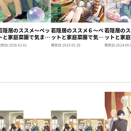
若隠居のススメ～ペッ
若隠居のススメ６～ペ
若隠居のス
トと家庭菜園で気まま
ットと家庭菜園で気ま
ットと家庭
なのんびり生活。の、
まなのんびり生活。
まなのんび
発売日:
2026.02.01
発売日:
2025.05.20
発売日:
2024.09.
はず＠COMIC 第1巻
の、はず
の、はず