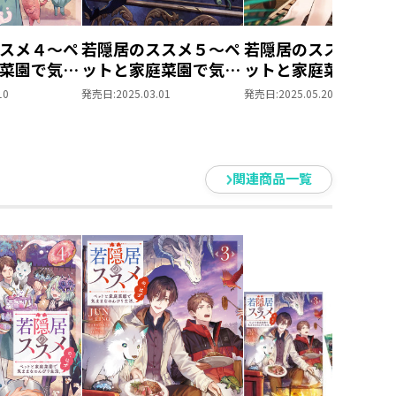
スメ４～ペ
若隠居のススメ５～ペ
若隠居のススメ６～
菜園で気ま
ットと家庭菜園で気ま
ットと家庭菜園で気
り生活。
まなのんびり生活。
まなのんびり生活。
10
発売日:
2025.03.01
発売日:
2025.05.20
の、はず
の、はず
関連商品一覧