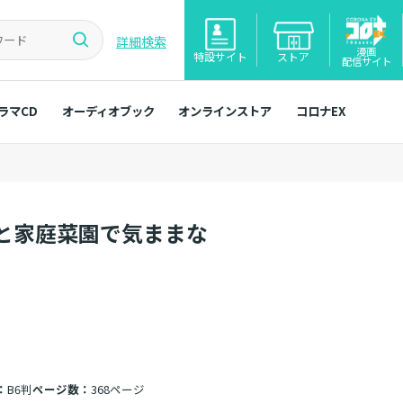
詳細検索
漫画
特設サイト
ストア
配信サイト
ラマCD
オーディオブック
オンラインストア
コロナEX
と家庭菜園で気ままな
：
B6判
ページ数：
368ページ