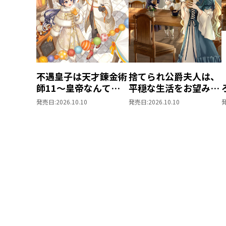
不遇皇子は天才錬金術
捨てられ公爵夫人は、
師11～皇帝なんて柄
平穏な生活をお望みの
じゃないので弟妹を可
ようです5
発売日:
2026.10.10
発売日:
2026.10.10
愛がりたい～