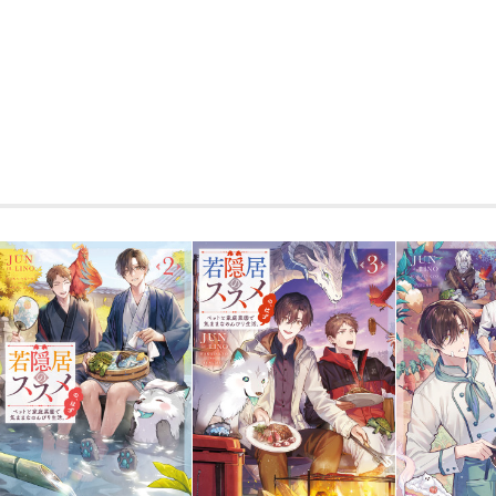
同著者による文庫新作、
「御崎兄弟のおもひで献立」同日
収録特別書き下ろし番外編「震えるダン
秘密」
最強若隠居・史緒と幹彦は、吸血鬼と死
鮮な血を狙われて。偵察にきたこの世界
間一髪で助けてくれた現地人へご飯と命
夜の見回りをし、人間の養殖場を破壊し
発揮！ 新種のウイルスを発見し、吸血
かし受け入れてもらうのは容易ではなく
の実験だ！」「（マッドサイエンティス
識が、異世界の闇を祓う！ 仲良し若隠