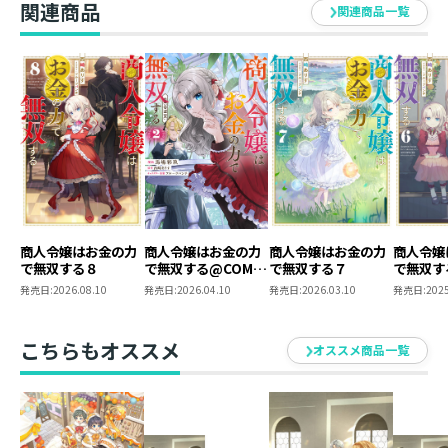
関連商品
ゲームとアニメとお絵かきと鳥が好きです。
関連商品一覧
商人令嬢はお金の力
商人令嬢はお金の力
商人令嬢はお金の力
商人令嬢
で無双する８
で無双する@COMIC
で無双する７
で無双す
第2巻
発売日:
2026.08.10
発売日:
2026.04.10
発売日:
2026.03.10
発売日:
2025
こちらもオススメ
オススメ商品一覧