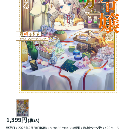
1,399円
(税込)
発売日：
2025年2月20日
ISBN：
9784867944684
判型：
B6判
ページ数：
400ページ