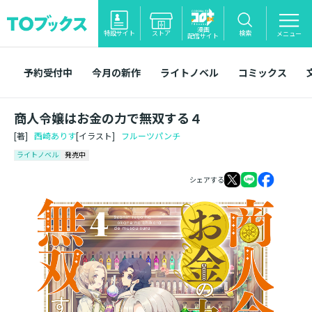
漫画
特設サイト
ストア
検索
メニュー
配信サイト
予約受付中
今月の新作
ライトノベル
コミックス
商人令嬢はお金の力で無双する４
[著]
西崎ありす
[イラスト]
フルーツパンチ
ライトノベル
発売中
シェアする