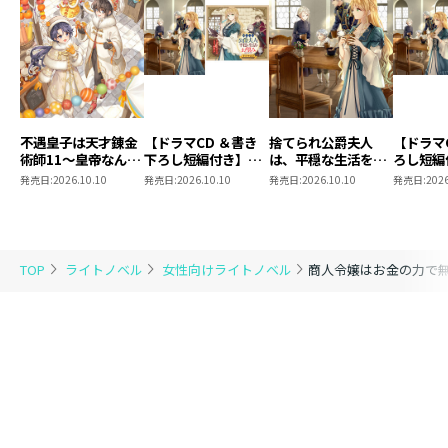
不遇皇子は天才錬金
【ドラマCD ＆書き
捨てられ公爵夫人
【ドラマ
術師11～皇帝なんて
下ろし短編付き】捨
は、平穏な生活をお
ろし短編
柄じゃないので弟妹
てられ公爵夫人は、
望みのようです5
られ公爵
発売日:
2026.10.10
発売日:
2026.10.10
発売日:
2026.10.10
発売日:
2026
を可愛がりたい～
平穏な生活をお望み
穏な生活
のようです5【著：
ようです
カレヤタミエ 直筆
サイン本】
TOP
ライトノベル
女性向けライトノベル
商人令嬢はお金の力で