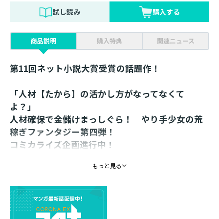
試し読み
購入する
商品説明
購入特典
関連ニュース
第11回ネット小説大賞受賞の話題作！
「人材【たから】の活かし方がなってなくて
よ？」
人材確保で金儲けまっしぐら！ やり手少女の荒
稼ぎファンタジー第四弾！
コミカライズ企画進行中！
もっと見る
書き下ろし番外編巻末収録！
書き下ろしSS「職人のこだわりと商人の矜持」
領の特産品となるエルマブランデーがいよいよ完成。新