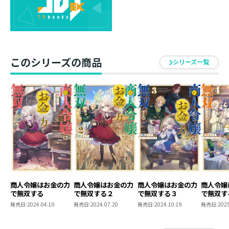
商品を売るための商会開店を急ぐべく準備を進めるサラ
が直面したのは、深刻な人手不足。そこで目を付けたの
は――ドロップアウトした女性や不当に他商会に買い叩かれ
る職人たちだった！ 優秀な即戦力のためには、能力を
発揮できる環境作りなど安いもの。女性にはのびのび働
このシリーズの商品
シリーズ一覧
けるよう託児施設を用意し、職人本来の技術をフルに活
かせる環境整備も進めまくる。ビジネスパートナーだっ
た乙女たちも本来の力【ポテンシャル】を開花させ、魅
力的な新商品が次々と爆誕していき――？
「あなたたち、人材【たから】の活かし方がなってなく
てよ？」
「商人令嬢」の面目躍如。人材確保で金儲けまっしぐ
ら！ やり手少女の荒稼ぎファンタジー第四弾！
西崎ありす
商人令嬢はお金の力
商人令嬢はお金の力
商人令嬢はお金の力
商人令嬢
鰻が食べられないくせに、なぜか浜名湖に旅行に行きま
で無双する
で無双する２
で無双する３
で無双す
した。さわやかのハンバーグは正義です。
発売日:
2024.04.10
発売日:
2024.07.20
発売日:
2024.10.19
発売日:
2025
フルーツパンチ