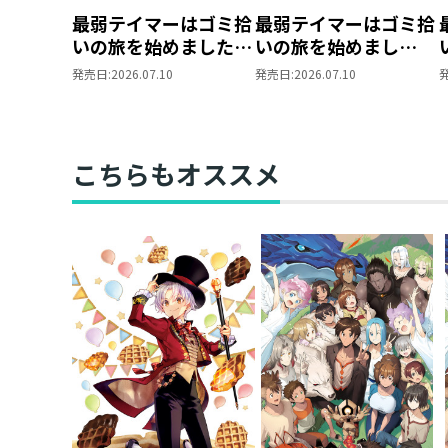
最弱テイマーはゴミ拾
最弱テイマーはゴミ拾
いの旅を始めました。
いの旅を始めまし
17
た。 ペットボトルマ
発売日:
2026.07.10
発売日:
2026.07.10
ーカー（アイビー）
こちらもオススメ