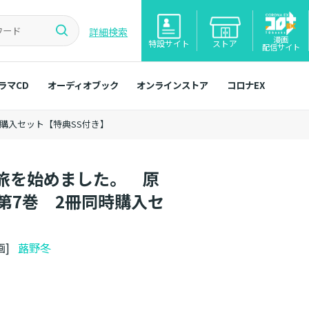
詳細検索
漫画
特設サイト
ストア
配信サイト
ラマCD
オーディオブック
オンラインストア
コロナEX
購入セット【特典SS付き】
旅を始めました。 原
第7巻 2冊同時購入セ
画]
蕗野冬