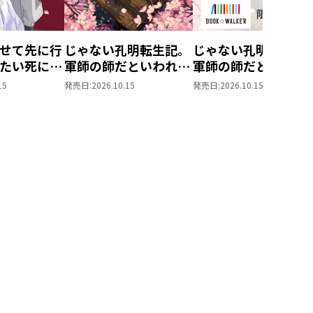
――！
せて先に行
じゃない孔明転生記。
じゃない孔明転生記
たい死にた
軍師の師だといわれま
軍師の師だといわれ
ぬ宇宙下剋
しても5
しても
15
発売日:
2026.10.15
発売日:
2026.10.15
5【BOOK☆WALKE
限定書き下ろしSS付
き】