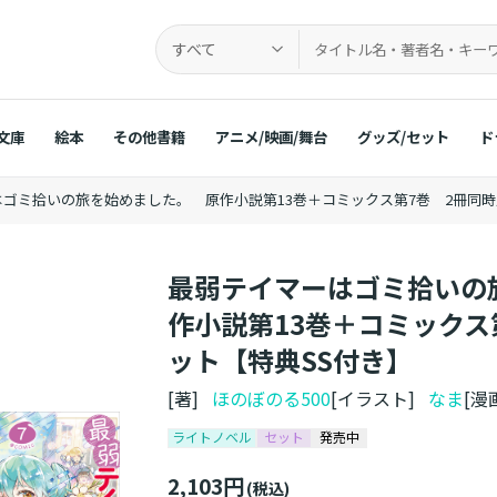
すべて
文庫
絵本
その他書籍
アニメ/映画/舞台
グッズ/セット
ド
ゴミ拾いの旅を始めました。 原作小説第13巻＋コミックス第7巻 2冊同時
最弱テイマーはゴミ拾いの
作小説第13巻＋コミックス
ット【特典SS付き】
[著]
ほのぼのる500
[イラスト]
なま
[漫
ライトノベル
セット
発売中
2,103円
(税込)