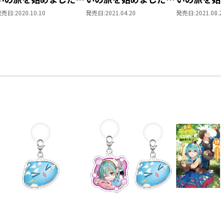
限定書き下ろしSSとは別内容です。
3
4
5
※同時購入特典とは別に、通常特典（原
発売日:
2020.10.10
発売日:
2021.04.20
発売日:
2021.08.
ス：ポストカード）も付きます。
※同時購入特典は準備数に限りがござい
る場合もございますので、予めご了承く
＜小説情報＞
＜シリーズ累計170万部突破！（電子書
「悪い奴を一緒に釣り上げよう！」
洗脳まったなしの危険な村で、彼女たち
愛され癒し系ほのぼのサバイバルファンタ
書き下ろし番外編収録！
マリャと別れ旅に戻ったゴミ拾い少女ア
彼女たちにも久々の憩いのひとときが訪
釣りをしたり、水遊びをしたり、神秘的
知らないことがいっぱい。