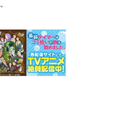
」
女たちが「闇」へ立ち向か
ァンタジー第13弾！
子書籍含む）
ほのぼのサバイバルファンタ
のる500先生による書き下
バー