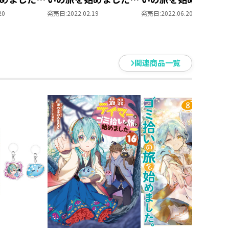
6
7
作小説：書き下ろしSS／コミック
20
発売日:
2022.02.19
発売日:
2022.06.20
ます。事前の告知なく販売を終了す
ださい。
関連商品一覧
籍含む）＞
が「闇」へ立ち向かう！
ジー第13弾！
イビーと仲間たち。
れる。
な体験をしたりとまだまだ世界には