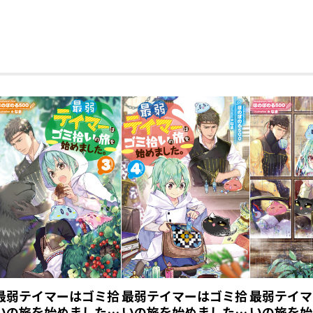
イラスト ： なま
漫画 ： 蕗野冬
原作小説13巻＆コミックス7巻同月発売
同時購入特典【ショートショート付きイ
2025年1月に刊行の
『【1/15発売】最弱テイマーはゴミ拾い
『【1/15発売】最弱テイマーはゴミ拾いの
巻（コロナ・コミックス）』の２冊セッ
に『ショートショート付きイラストペー
※原作小説13巻とコミックス7巻を含む
※同時購入特典はポストカードサイズで
※１セットにつき２種類のイラストペー
生それぞれ１枚ずつご用意しています。
ています。（それぞれ内容は異なります
最弱テイマーはゴミ拾
最弱テイマーはゴミ拾
最弱テイマ
※ショートショートは、原作小説13巻に
いの旅を始めました。
いの旅を始めました。
いの旅を始