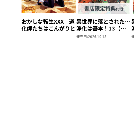
おかしな転生XXX 道
異世界に落とされた…
化師たちはこんがりと
浄化は基本！13【ピ
ッコマ限定SS付き】
発売日:
2026.10.15