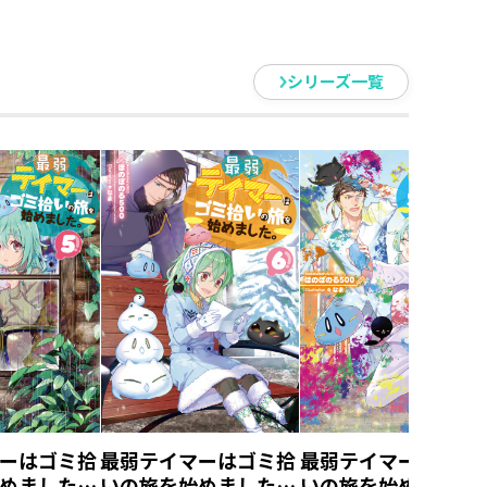
シリーズ一覧
記念！
ラストペーパー】をプレゼント！
の旅を始めました。13』と
旅を始めました。＠COMIC 第7
トをご購入いただいたお客様全員
パー（2枚）』をプレゼント！
すべてのセット商品が対象です。
す。
パーが付き、なま先生・蕗野冬先
裏面にはショートショートが書かれ
。）
ーはゴミ拾
最弱テイマーはゴミ拾
最弱テイマーはゴミ
付くTOブックスオンラインストア
めました。
いの旅を始めました。
いの旅を始めました