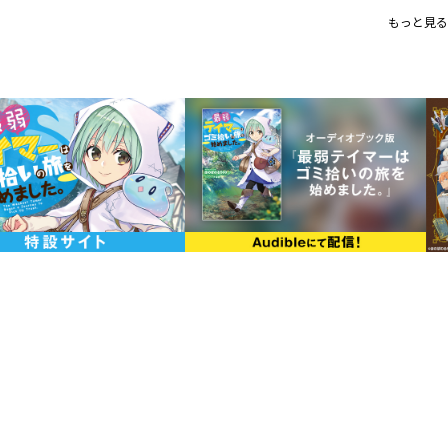
「悪い奴を一緒に釣り上げよう！
もっと見る
洗脳まったなしの危険な村で、彼
う！
愛され癒し系ほのぼのサバイバルフ
書き下ろし番外編収録！
＜コミックス＞
シリーズ累計170万部突破！（電
気弱な魔物使いとレアスライムの
ジー、待望のコミカライズ第7巻！
描き下ろし特別漫画＆原作・ほのぼ
ろしSSを収録！
体裁 ： 単行本・ソフトカ
発行元 ： TOブックス
著 ： ほのぼのる500