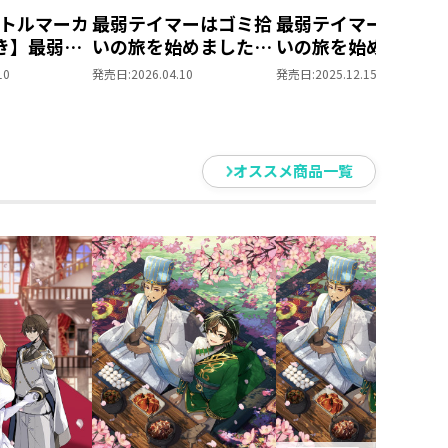
――違法薬物「カリョ」を栽培する
トルマーカ
最弱テイマーはゴミ拾
最弱テイマーはゴミ
き】最弱テ
いの旅を始めました。
いの旅を始めました
、今度の村は、薬物依存者が相次
ミ拾いの旅
16
@COMIC 第8巻
10
発売日:
2026.04.10
発売日:
2025.12.15
た。17
……!?
が「闇」へ立ち向かう！
オススメ商品一覧
ジー第13弾！
含む）
のサバイバルファンタジー、待望
00先生による書き下ろしSSを収
を判別していくアイビーたち。
かに……!?
仲間を信じて立ち向かっていく。