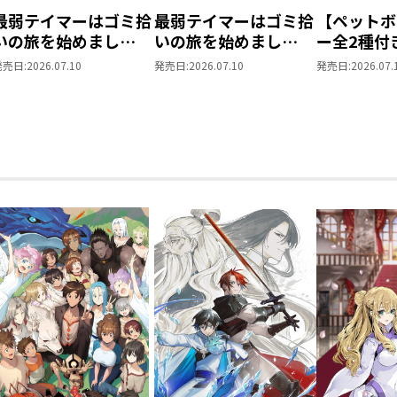
だが、穏やかな旅も案の定終わりを告げた
最弱テイマーはゴミ拾
最弱テイマーはゴミ拾
【ペットボ
洞窟を見つけてしまったせいで！
いの旅を始めまし
いの旅を始めまし
ー全2種付
瞬く間に新たなトラブルに巻き込まれて
た。 ペットボトルマ
た。 ペットボトルマ
イマーはゴ
発売日:
2026.07.10
発売日:
2026.07.10
発売日:
2026.07.
ぐ危ない村だそう。
ーカー（ソラ）
ーカー 全2種セット
を始めまし
その陰にはやっぱり「教会」が潜んでいた
「悪い奴を一緒に釣り上げよう！」
洗脳まったなしの危険な村で、彼女たち
愛され癒し系ほのぼのサバイバルファンタ
＜コミックス情報＞
シリーズ累計170万部突破！（電子書籍
気弱な魔物使いとレアスライムのほのぼ
のコミカライズ第7巻！
描き下ろし特別漫画＆原作・ほのぼのる5
録！
ソラの力を頼りに、自警団の中の裏切者
調査を続けていくうちに組織の内情が明ら
差し迫る悪意に直面するも、アイビーは