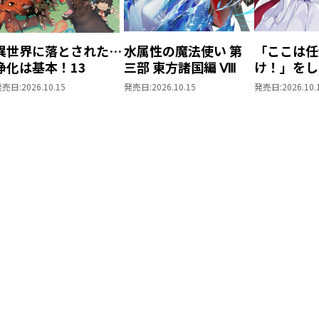
大切なものを守るため、作戦が動きはじめる
異世界に落とされた…
水属性の魔法使い 第
「ここは任
浄化は基本！13
三部 東方諸国編 Ⅷ
け！」をし
がりの望ま
発売日:
2026.10.15
発売日:
2026.10.15
発売日:
2026.10.
上6