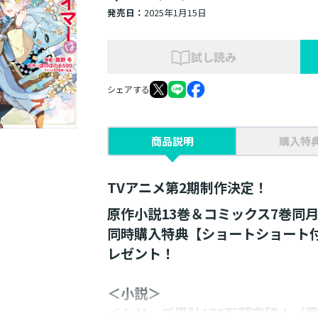
発売日：
2025年1月15日
試し読み
シェアする
商品説明
購入特
TVアニメ第2期制作決定！
原作小説13巻＆コミックス7巻同
同時購入特典【ショートショート
レゼント！
＜小説＞
＜シリーズ累計170万部突破！（