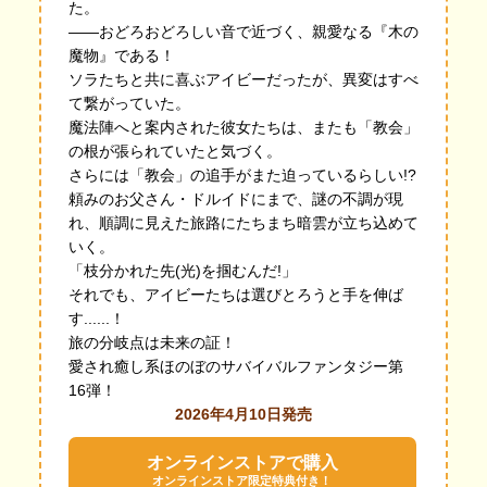
た。
――おどろおどろしい音で近づく、親愛なる『木の
魔物』である！
ソラたちと共に喜ぶアイビーだったが、異変はすべ
て繋がっていた。
魔法陣へと案内された彼女たちは、またも「教会」
の根が張られていたと気づく。
さらには「教会」の追手がまた迫っているらしい!?
頼みのお父さん・ドルイドにまで、謎の不調が現
れ、順調に見えた旅路にたちまち暗雲が立ち込めて
いく。
「枝分かれた先(光)を掴むんだ!」
それでも、アイビーたちは選びとろうと手を伸ば
す......！
旅の分岐点は未来の証！
愛され癒し系ほのぼのサバイバルファンタジー第
16弾！
2026年4月10日発売
オンラインストアで購入
オンラインストア限定特典付き！