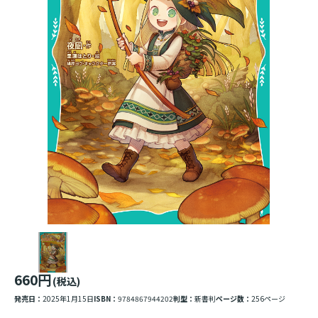
660円
(税込)
発売日：
2025年1月15日
ISBN：
9784867944202
判型：
新書判
ページ数：
256ページ