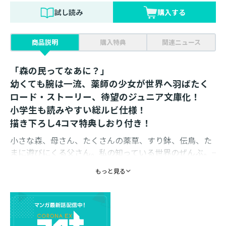
試し読み
購入する
商品説明
購入特典
関連ニュース
「森の民ってなあに？」
幼くても腕は一流、薬師の少女が世界へ羽ばたく
ロード・ストーリー、待望のジュニア文庫化！
小学生も読みやすい総ルビ仕様！
描き下ろし4コマ特典しおり付き！
小さな森、母さん、たくさんの薬草、すり鉢、伝鳥、た
まに遊びにくる父さん。私の知っている世界のぜんぶ。――
だったんだけど、父さんが戦いで大怪我したって報せ
もっと見る
が！ 急いで向かった先には怪我をした兵士さんもいっぱ
い。外の世界は初めてでドキドキだし、 どうしよう、ち
ゃんと助けられるかなぁ。 「ミーシャ、あなたは幻の
『森の民』なのよ」えっ、私が医師よりすごい伝説の薬
師なの！？ よーし、やってみるね。 幼くても腕は一流、