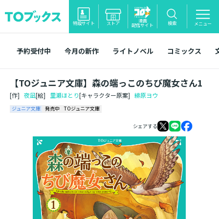
漫画
特設サイト
ストア
検索
メニュー
配信サイト
予約受付中
今月の新作
ライトノベル
コミックス
【TOジュニア文庫】森の端っこのちび魔女さん1
[作]
夜凪
[絵]
里瀬ほとり
[キャラクター原案]
緋原ヨウ
ジュニア文庫
発売中
TOジュニア文庫
シェアする