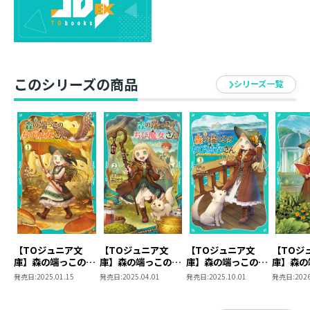
薬師の少女が世界へ羽ばたくロード・ストーリー！
夜凪
ライトノベル作家。九州の端っこ出身。
このシリーズの商品
シリーズ一覧
2016年より「小説家になろう」にて連載している「端っ
こに住むチビ魔女さん。」が累計400万pv（2025年1月
時点）を超える人気作に。
2023年、同作を改題した本作でデビュー。
里瀬ほとり
イラストレーター。育児をしながら児童向け教材の挿絵
やゲームのイラスト制作などを手掛ける。最近では、ボ
ードゲームのパッケージやカードのイラストも担当して
いる。
【TOジュニア文
【TOジュニア文
【TOジュニア文
【TOジ
庫】森の端っこのち
庫】森の端っこのち
庫】森の端っこのち
庫】森の
び魔女さん1
び魔女さん2
び魔女さん3
び魔女さ
発売日:
2025.01.15
発売日:
2025.04.01
発売日:
2025.10.01
発売日:
2026