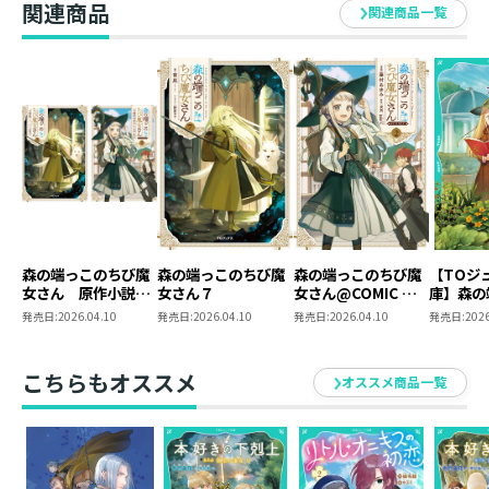
関連商品
関連商品一覧
森の端っこのちび魔
森の端っこのちび魔
森の端っこのちび魔
【TOジ
女さん 原作小説第
女さん７
女さん@COMIC 第2
庫】森の
7巻＋コミックス第2
巻
び魔女さ
発売日:
2026.04.10
発売日:
2026.04.10
発売日:
2026.04.10
発売日:
2026
巻 2冊同時購入セ
ット【特典SS付き】
こちらもオススメ
オススメ商品一覧