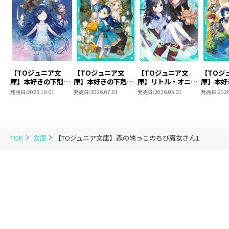
【TOジュニア文
【TOジュニア文
【TOジュニア文
【TOジ
庫】本好きの下剋
庫】本好きの下剋
庫】リトル・オニキ
庫】本好
上 第三部 領主の
上 第三部 領主の
スの初恋２
上 第三
発売日:
2026.10.01
発売日:
2026.07.01
発売日:
2026.05.01
発売日:
2026
養女１０
養女9
養女８
TOP
文庫
【TOジュニア文庫】森の端っこのちび魔女さん1