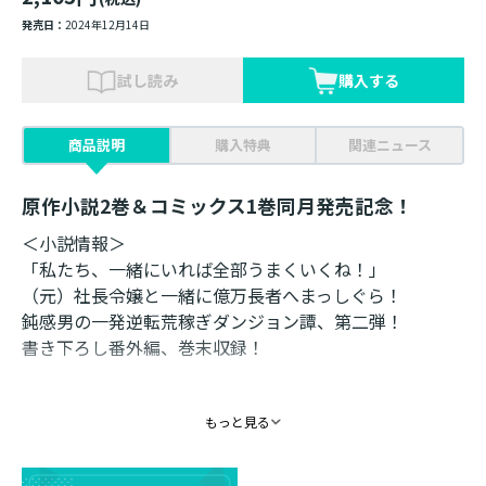
発売日：
2024年12月14日
試し読み
購入する
商品説明
購入特典
関連ニュース
原作小説2巻＆コミックス1巻同月発売記念！
＜小説情報＞
「私たち、一緒にいれば全部うまくいくね！」
（元）社長令嬢と一緒に億万長者へまっしぐら！
鈍感男の一発逆転荒稼ぎダンジョン譚、第二弾！
書き下ろし番外編、巻末収録！
サグルが以前勤めていた会社の社長令嬢・朱莉。倒産
もっと見る
後、莫大な借金に悩んでいた彼女が――ひょんなことから、
ダンジョン適合者だと判明！？ これはラッキー！ と
パーティに誘うと、早速シーカーとしての才能を発揮。