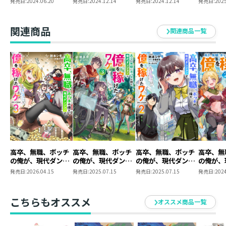
幸に愛された男・大穴探（サグル）は、お金欲しさに怪
発売日:
2024.06.20
発売日:
2024.12.14
発売日:
2024.12.14
発売日:
2025
ケ～会社が倒産して
ケ 原作小説第2巻
ケ2～会社が倒産し
ケ3～会
しいアプリ『ダンジョンGo!』をDLする。それは、アプ
無職になったので、
+コミックス第1巻
て無職になったの
て無職に
リ内の死＝現実の死となる危険なゲームなのだが……初
今日から秘密のダン
2冊同時購入セット
で、今日から秘密の
で、今日
関連商品
関連商品一覧
ジョンに潜って稼い
【特典SS付き】
ダンジョンに潜って
ダンジョ
ダンジョンでなぜかいきなりチート能力を獲得？ 前代
でいこうと思います
稼いでいこうと思い
稼いでい
未聞の超スピードで攻略を進めることに！ モンスター
～
ます～
ます～
から救出した少女・京子とともに楽々大金をゲットする
と、ユーザーの間でも噂の的となって――？ 秘密のダンジ
ョンで一発逆転！ 悪運男の荒稼ぎダンジョン譚、開
幕！
体裁 ： 単行本・ソフトカバー
発行元 ： TOブックス
著 ： 砂糖多労
高卒、無職、ボッチ
高卒、無職、ボッチ
高卒、無職、ボッチ
高卒、無
イラスト ： キッカイキ
の俺が、現代ダンジ
の俺が、現代ダンジ
の俺が、現代ダンジ
の俺が、
漫画 ： 則本シゲ
ョンで億を稼げたワ
ョンで億を稼げたワ
ョンで億を稼げたワ
ョンで億
発売日:
2026.04.15
発売日:
2025.07.15
発売日:
2025.07.15
発売日:
2024
ケ～会社が倒産して
ケ3～会社が倒産し
ケ～会社が倒産して
ケ2～会
無職になったので、
て無職になったの
無職になったので、
て無職に
今日から秘密のダン
で、今日から秘密の
今日から秘密のダン
で、今日
こちらもオススメ
オススメ商品一覧
ジョンに潜って稼い
ダンジョンに潜って
ジョンに潜って稼い
ダンジョ
でいこうと思います
稼いでいこうと思い
でいこうと思います
稼いでい
～@COMIC 第3巻
ます～
～@COMIC 第2巻
ます～