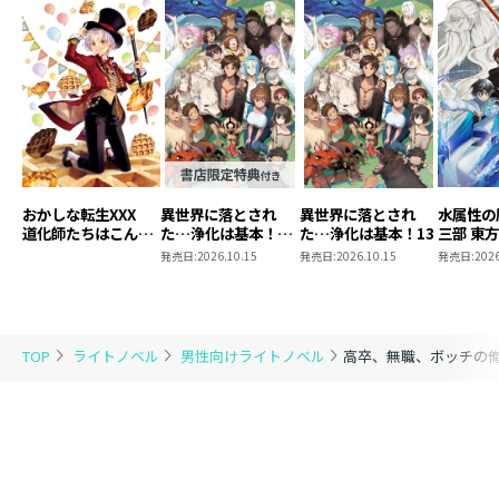
おかしな転生XXX
異世界に落とされ
異世界に落とされ
水属性の
道化師たちはこんが
た…浄化は基本！
た…浄化は基本！13
三部 東
りと
13【ピッコマ限定
発売日:
2026.10.15
発売日:
2026.10.15
発売日:
2026
SS付き】
TOP
ライトノベル
男性向けライトノベル
高卒、無職、ボッチの俺