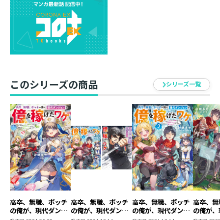
どんなトラップもらくらくサーチ＆デストロイしてい
く！ 彼女の前向きな性格も相まって、ただでさえ速い
サグルたちの攻略は格段にスピードアップ。挑戦できる
ダンジョンランクも上がって、レアアイテムも入
手！？ 三人そろって報酬がどんどん増えていく！ ウ
ハウハな日々を送る中、朱莉を困らせている悪質な借金
取りがダンジョン探索者だと判明。仲間のピンチは捨て
このシリーズの商品
シリーズ一覧
置けないと、一策講じることになって――？ 鈍感男の一発
逆転荒稼ぎダンジョン譚、第二弾！
＜コミックス情報＞
「人生そろそろメンドーなので、楽して稼いでいいっす
か？」
秘密のダンジョンで一発逆転！ 悪運男の荒稼ぎダンジ
ョン譚、開幕！
描き下ろし漫画＆書き下ろしSS、巻末収録！
高卒、無職、ボッチ
高卒、無職、ボッチ
高卒、無職、ボッチ
高卒、無
生まれついてのコワモテのせいで職も友だちもゼロ。不
の俺が、現代ダンジ
の俺が、現代ダンジ
の俺が、現代ダンジ
の俺が、
ョンで億を稼げたワ
ョンで億を稼げたワ
ョンで億を稼げたワ
ョンで億