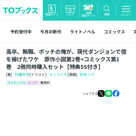
漫画
特設サイト
ストア
検索
メニュー
配信サイト
予約受付中
今月の新作
ライトノベル
コミックス
高卒、無職、ボッチの俺が、現代ダンジョンで億
を稼げたワケ 原作小説第2巻+コミックス第1
巻 2冊同時購入セット【特典SS付き】
[著]
砂糖多労
[イラスト]
キッカイキ
[漫画]
則本シゲ
ライトノベル
セット
発売中
シェアする