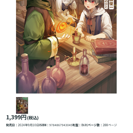
1,399円
(税込)
発売日：
2024年9月10日
ISBN：
9784867943045
判型：
B6判
ページ数：
288ページ