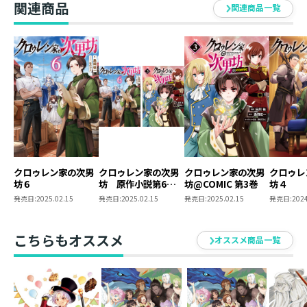
関連商品
関連商品一覧
クロゥレン家の次男
クロゥレン家の次男
クロゥレン家の次男
クロゥレ
坊６
坊 原作小説第6巻
坊@COMIC 第3巻
坊４
＋コミックス第3
発売日:
2025.02.15
発売日:
2025.02.15
発売日:
2025.02.15
発売日:
2024
巻 2冊同時購入セ
ット【特典SS付き】
こちらもオススメ
オススメ商品一覧