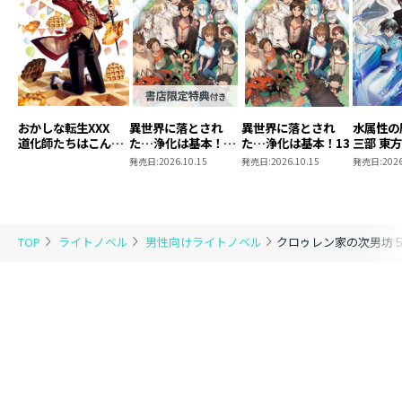
おかしな転生XXX
異世界に落とされ
異世界に落とされ
水属性の
道化師たちはこんが
た…浄化は基本！
た…浄化は基本！13
三部 東
りと
13【ピッコマ限定
発売日:
2026.10.15
発売日:
2026.10.15
発売日:
2026
SS付き】
TOP
ライトノベル
男性向けライトノベル
クロゥレン家の次男坊