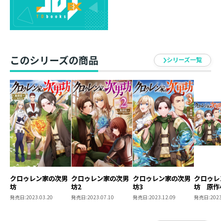
またも魔核加工が遠のくのかと嘆息するフェリス。
さらには名前も知らない伯爵家がなぜか自分を暗殺する
計画を練っていて！？
どうやら以前巻き込まれたアヴェイラの事件が絡んでい
るようで――
このシリーズの商品
シリーズ一覧
「平和になったと思ったのに……」
のんびり生きたい転生少年の無自覚最強暗躍ファンタジ
ー第５弾！
クロゥレン家の次男
クロゥレン家の次男
クロゥレン家の次男
クロゥレ
坊
坊2
坊3
坊 原作
＋コミッ
発売日:
2023.03.20
発売日:
2023.07.10
発売日:
2023.12.09
発売日:
2023
巻 2冊
ット【特