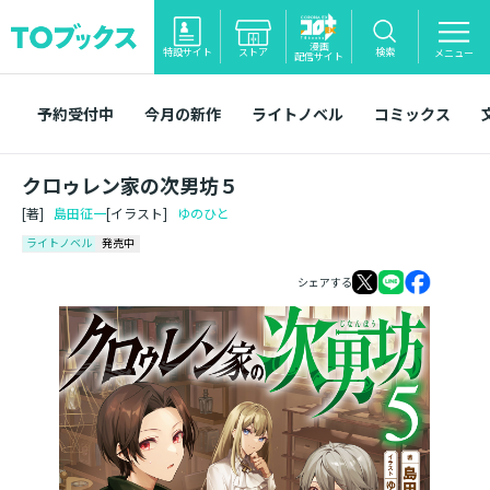
漫画
特設サイト
ストア
検索
メニュー
配信サイト
予約受付中
今月の新作
ライトノベル
コミックス
クロゥレン家の次男坊５
[著]
島田征一
[イラスト]
ゆのひと
ライトノベル
発売中
シェアする