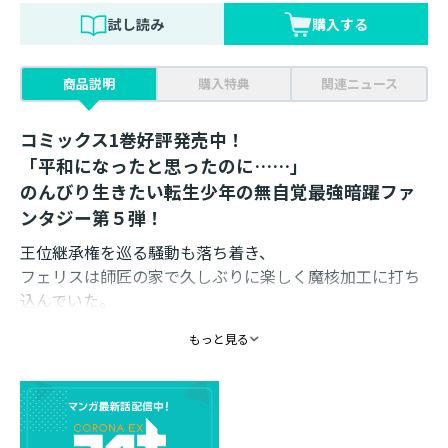
試し読み
購入する
商品説明
購入特典
関連ニュース
コミックス1巻好評発売中！
「平和になったと思ったのに……」
のんびり生きたい転生少年の無自覚最強暗躍ファ
ンタジー第５弾！
王位継承権を巡る騒動も落ち着き、
フェリスは師匠の家で久しぶりに楽しく魔核加工に打ち
込んでいた。
そんな中、師匠のご近所付き合いから、とある少年の義
もっと見る
指作成の依頼を受けることに。
しかし本人に会ってみると、なにやらわけありの様子。
一緒にいた姉・ミルカと彼の相談に乗っていると、
優柔不断さを見かねた彼女が、お節介にも鍛錬を開始し
てしまう！