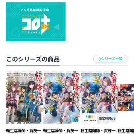
【あらすじ】
富士御殿場での激闘から数日。
やむなく撤退を強いられた一樹は協会に呼び出されてい
た。
そこで要請されたのは――秘伝呪具のための素材集め!?
復活した荒ラ獅子魔王に対抗するには“真の天狗の羽団
扇”での戦力強化が必須。
このシリーズの商品
シリーズ一覧
それには強力な鳥妖怪の風切羽が、五行の属性に偏りな
く多数必要なのだという。
高難易度かつ全国を飛び回る依頼にも、“魂の浄化を進め
るのに魔王は邪魔だからな”とやる気十分！
地脈を取り込んだ大森山の怪鳥や仏の遣いたる鳥海山の
霊鳥など、一筋縄ではいかない相手も難なく攻略してい
く！
だが、順調な滑り出しも束の間、火行と水行の妖鳥探し
が難航してしまい……？
「主様なら、神も仏も楽勝ですよね？」
転生陰陽師・賀茂一
転生陰陽師・賀茂一
転生陰陽師・賀茂一
転生陰陽
とある陰陽師が地獄から返り咲く無双萬屋、第四弾！