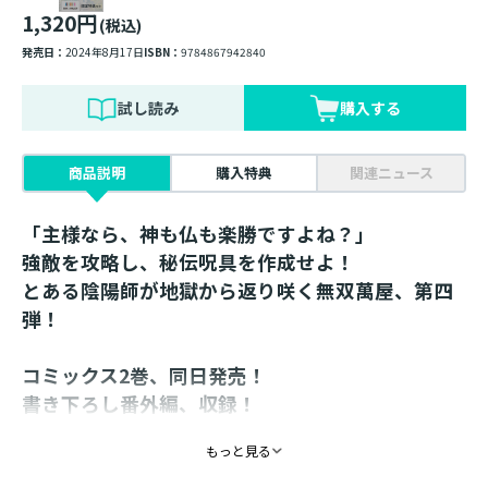
1,320円
(税込)
発売日：
2024年8月17日
ISBN：
9784867942840
試し読み
購入する
商品説明
購入特典
関連ニュース
「主様なら、神も仏も楽勝ですよね？」
強敵を攻略し、秘伝呪具を作成せよ！
とある陰陽師が地獄から返り咲く無双萬屋、第四
弾！
コミックス2巻、同日発売！
書き下ろし番外編、収録！
もっと見る
書き下ろし番外編「宇治の橋姫」