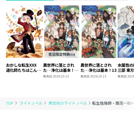
おかしな転生XXX
異世界に落とされ
異世界に落とされ
水属性の
道化師たちはこんが
た…浄化は基本！
た…浄化は基本！13
三部 東
りと
13【ピッコマ限定
発売日:
2026.10.15
発売日:
2026.10.15
発売日:
2026
SS付き】
TOP
ライトノベル
男性向けライトノベル
転生陰陽師・賀茂一樹4