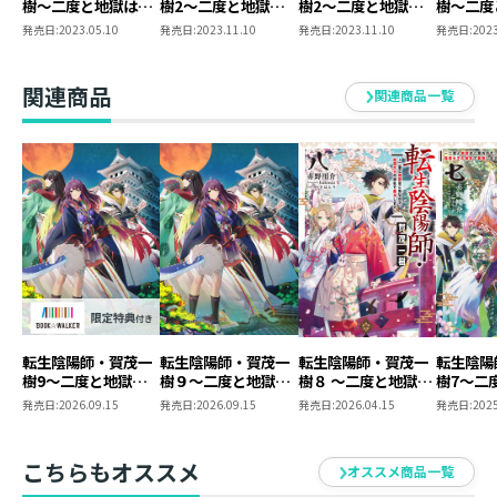
樹～二度と地獄はご
樹2～二度と地獄は
樹2～二度と地獄は
樹～二度
免なので、閻魔大王
ご免なので、閻魔大
ご免なので、閻魔大
免なので
発売日:
2023.05.10
発売日:
2023.11.10
発売日:
2023.11.10
発売日:
2023
の神気で無双します
王の神気で無双しま
王の神気で無双しま
の神気で
～
す～
す～
～ 原作
【BOOK☆WALKER
＋コミッ
関連商品
関連商品一覧
限定書き下ろしSS＆
巻 2冊
電子書籍限定SS付
ット【特
き】
転生陰陽師・賀茂一
転生陰陽師・賀茂一
転生陰陽師・賀茂一
転生陰陽
樹9～二度と地獄は
樹９～二度と地獄は
樹８ ～二度と地獄は
樹7～二
ご免なので、閻魔大
ご免なので、閻魔大
ご免なので、閻魔大
ご免なの
発売日:
2026.09.15
発売日:
2026.09.15
発売日:
2026.04.15
発売日:
2025
王の神気で無双しま
王の神気で無双しま
王の神気で無双しま
王の神気
す～
す～
す～
す～
【BOOK☆WALKER
こちらもオススメ
オススメ商品一覧
限定書き下ろしSS付
き】