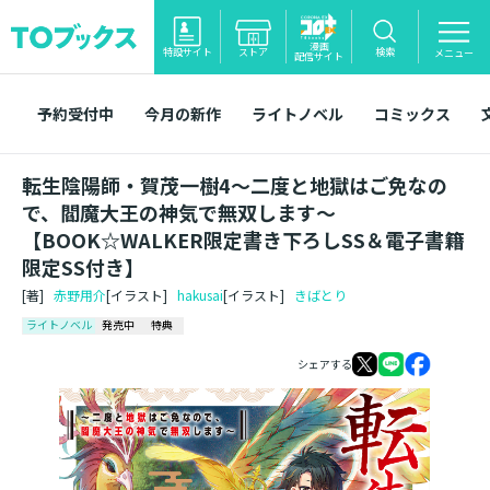
漫画
特設サイト
ストア
検索
メニュー
配信サイト
予約受付中
今月の新作
ライトノベル
コミックス
転生陰陽師・賀茂一樹4～二度と地獄はご免なの
で、閻魔大王の神気で無双します～
【BOOK☆WALKER限定書き下ろしSS＆電子書籍
限定SS付き】
[著]
赤野用介
[イラスト]
hakusai
[イラスト]
きばとり
ライトノベル
発売中
特典
シェアする