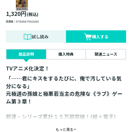
1,320円
(税込)
ISBN：
9784867942680
試し読み
購入する
商品説明
購入特典
関連ニュース
TVアニメ化決定！
「……君にキスをするたびに、俺で汚している気
分になる」
元極道の孫娘と極悪若当主の危険な《ラブ》ゲー
ム第３章！
超速・シリーズ累計１５万部突破！(紙＋電子)
コミックス３巻&ドラマCD同日発売！
もっと見る
書き下ろし番外編＆コミカライズ試し読み収録！