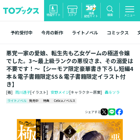
漫画
特設サイト
ストア
検索
メニュー
配信サイト
予約受付中
今月の新作
ライトノベル
コミックス
悪党一家の愛娘、転生先も乙女ゲームの極道令嬢
でした。3～最上級ランクの悪役さま、その溺愛は
不要です！～【シーモア限定豪華書き下ろし短編4
本＆電子書籍限定SS＆電子書籍限定イラスト付
き】
[著]
雨川透子
[イラスト]
安野メイジ
[キャラクター原案]
轟斗ソラ
ライトノベル
発売中
特典
Celicaノベルス
シェアする