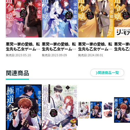
悪党一家の愛娘、あくまな第3巻です！
フランチェスカへの感情を、彼女のために隠すレオナル
ド。
そんなレオナルドを、とある事情から守りたいフランチ
ェスカ、
きらきらのフランチェスカに戸惑う孤高の一匹狼、ダヴ
ィードのお話です！
悪党一家の愛娘、転
悪党一家の愛娘、転
悪党一家の愛娘、転
悪党一家
生先も乙女ゲームの
生先も乙女ゲームの
生先も乙女ゲームの
生先も乙
少しでもお楽しみいただけますように！
極道令嬢でした。～
極道令嬢でした。2
極道令嬢でした。3
極道令嬢
発売日:
2023.05.10
発売日:
2023.09.09
発売日:
2024.08.01
X（Twitter）:@ameame_honey
最上級ランクの悪役
～最上級ランクの悪
～最上級ランクの悪
～最上級
さま、その溺愛は不
役さま、その溺愛は
役さま、その溺愛は
役さま、
要です！～
不要です！～
不要です！～
不要です
イラスト：安野メイジ
関連商品
関連商品一覧
モア限定
お楽しみ頂けますと幸いです。
ろし短編
書籍限定
籍限定イ
き】