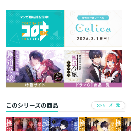
収録特別書き下ろし番外編
「フランチェスカの、永遠の幸福を願いたいレオ
ナルドのお話」
ふたりの恋愛関係に、ついに変化が……？ 魔灯夜祭が
楽しみな元極道一家の孫娘・フランチェスカに、第三章
のイベント『ミストレアルの輝石盗難事件』が迫りく
る。祭りの仮装に身を包み、お披露目の場に潜入する
が、自分を庇ったレオナルドが、"幼い子供の姿"になっ
てしまった!? 元に戻るための条件は【真実の気持ちを
曝け出すこと】で──「君は、俺の世界で唯一の暖かい
光だ」芸術を愛する孤高の美青年・ダヴィードも巻き込
み、美術品を巡る大騒動が幕を開ける！ 元極道の孫娘と
極悪若当主の危険な《ラブ》ゲーム第３巻！
このシリーズの商品
シリーズ一覧
著者：雨川透子