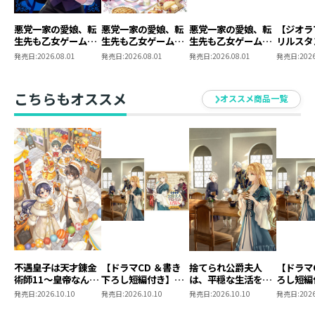
悪党一家の愛娘、転
悪党一家の愛娘、転
悪党一家の愛娘、転
【ジオラ
生先も乙女ゲームの
生先も乙女ゲームの
生先も乙女ゲームの
リルスタ
極道令嬢でした。～
極道令嬢でした。６
極道令嬢でした。６
悪党一家
発売日:
2026.08.01
発売日:
2026.08.01
発売日:
2026.08.01
発売日:
2026
最上級ランクの悪役
～最上級ランクの悪
～最上級ランクの悪
生先も乙
さま、その溺愛は不
役さま、その溺愛は
役さま、その溺愛は
極道令嬢
要です！～@COMIC
不要です！～
不要です！～ 同時
最上級ラ
こちらもオススメ
オススメ商品一覧
第6巻
発売まとめ買いセッ
さま、そ
ト
要です！～
第6巻（C
ックス）
不遇皇子は天才錬金
【ドラマCD ＆書き
捨てられ公爵夫人
【ドラマ
術師11～皇帝なんて
下ろし短編付き】捨
は、平穏な生活をお
ろし短編
柄じゃないので弟妹
てられ公爵夫人は、
望みのようです5
られ公爵
発売日:
2026.10.10
発売日:
2026.10.10
発売日:
2026.10.10
発売日:
2026
を可愛がりたい～
平穏な生活をお望み
穏な生活
のようです5【著：
ようです