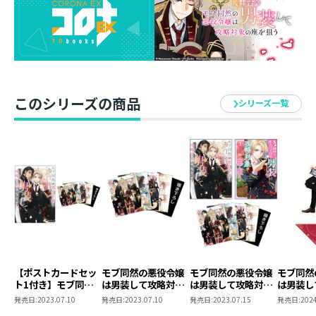
サイズ ： 縦130mm×横70mm角内（本体）
60mm角内（台座）
イラスト ： 早瀬ジュン
発売元 ： TOブックス
このシリーズの商品
シリーズ一覧
【ポストカードセッ
モブ同然の悪役令嬢
モブ同然の悪役令嬢
モブ同然
ト1付き】モブ同然
は男装して攻略対象
は男装して攻略対象
は男装し
の悪役令嬢は男装し
の座を狙う ポストカ
の座を狙う まとめ買
の座を狙
発売日:
2023.07.10
発売日:
2023.07.10
発売日:
2023.07.15
発売日:
2024
て攻略対象の座を狙
ードセット1
いセット（原作小説
ルスタン