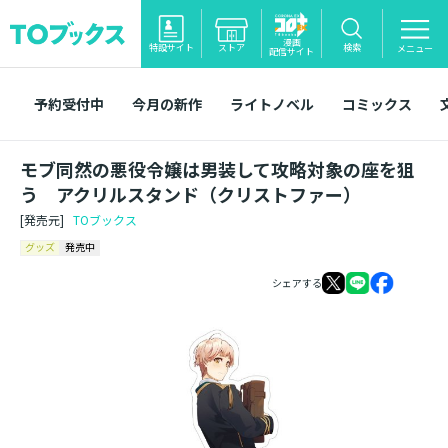
漫画
特設サイト
ストア
検索
メニュー
配信サイト
予約受付中
今月の新作
ライトノベル
コミックス
モブ同然の悪役令嬢は男装して攻略対象の座を狙
う アクリルスタンド（クリストファー）
[発売元]
TOブックス
グッズ
発売中
シェアする