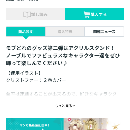
試し読み
購入する
商品説明
購入特典
関連ニュース
モブどれのグッズ第二弾はアクリルスタンド！
ノーブルでファビュラスなキャラクター達をぜひ
飾って楽しんでください♪
【使用イラスト】
クリストファー：２巻カバー
台座は連結することが出来るので、好きなキャラクター
を繋げて飾ることができます！
もっと見る
全種揃えて繋げると、攻略対象達にモテモテなエリザベ
スを再現できる!?
素材 ： アクリル