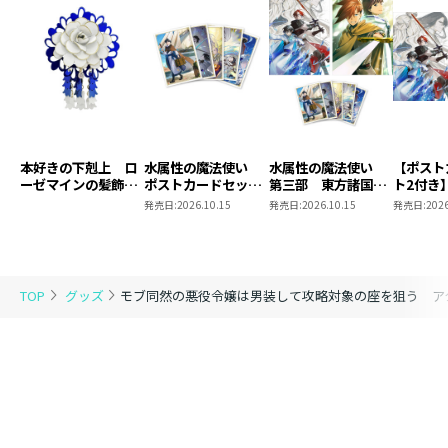
本好きの下剋上 ロ
水属性の魔法使い
水属性の魔法使い
【ポスト
ーゼマインの髪飾り
ポストカードセット
第三部 東方諸国編
ト2付き
風ブローチ
2
8 同時発売まとめ
魔法使
発売日:
2026.10.15
発売日:
2026.10.15
発売日:
2026
買いセット
東方諸国
TOP
グッズ
モブ同然の悪役令嬢は男装して攻略対象の座を狙う ア