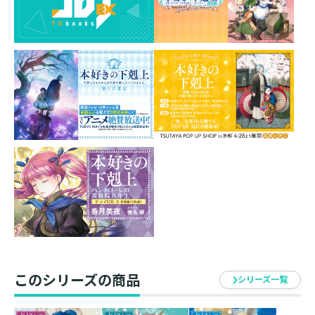
ローゼマイン様にご相談するのです！
『女神の化身』の親友が婚約者を決めるために
奔走する、恋愛バトルファンタジー開幕！
ユルゲンシュミットに初の未成年領主が就任してから
約半年。今年の貴族院では、第一位の領地となったダン
ケルフェルガーの領主候補生ーーハンネローレが頭を抱
えていた。
ちょっと気弱で間の悪い彼女が、婚約者候補達から結
婚相手を決めなければならない。
父親が決めた幼馴染みのケントリプスかラザンタルク
にとどまらず、求婚してくる異母弟のラオフェレーグ、
他領の領主候補生・オルトヴィーン、縁深いヴィルフリ
ートなど続々と候補者達が現れる。
それは「縁結びの女神の握る糸」がもたらす波乱の幕
開けだった！
「ローゼマイン様にご相談するのです！」
このシリーズの商品
シリーズ一覧
『女神の化身』の親友が婚約者を決めるために奔走す
る、時空を越えた恋愛バトルファンタジー開幕！