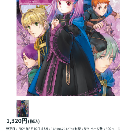
1,320円
(税込)
発売日：
2024年8月10日
ISBN：
9784867942741
判型：
B6判
ページ数：
400ページ