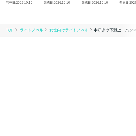
柄じゃないので弟妹
てられ公爵夫人は、
望みのようです5
られ公爵
発売日:
2026.10.10
発売日:
2026.10.10
発売日:
2026.10.10
発売日:
2026
を可愛がりたい～
平穏な生活をお望み
穏な生活
のようです5【著：
ようです
カレヤタミエ 直筆
サイン本】
TOP
ライトノベル
女性向けライトノベル
本好きの下剋上 ハン