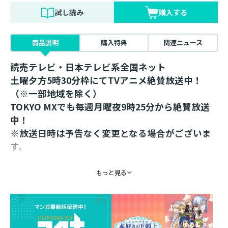
試し読み
購入する
商品説明
購入特典
関連ニュース
読売テレビ・日本テレビ系全国ネット
土曜夕方5時30分枠にてTVアニメ絶賛放送中！
（※一部地域を除く）
TOKYO MXでも毎週月曜夜9時25分から絶賛放送
中！
※放送日時は予告なく変更となる場合がございま
す。
第56回星雲賞「日本長編部門（小説）」受賞！
もっと見る
「このライトノベルがすごい！」（宝島社刊）殿
堂入り！
シリーズ累計1300万部突破！（電子書籍を含む）