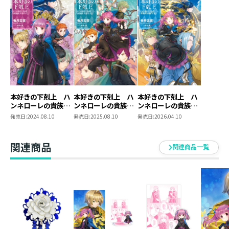
書き下ろし短編×２本、椎名優描き下ろし「四コマ漫
画」収録！
香月美夜
MIYA KAZUKI
本作でデビュー。
本好きの下剋上 ハ
本好きの下剋上 ハ
本好きの下剋上 ハ
ハンネローレが主役の新シリーズです。主役が変わると
ンネローレの貴族院
ンネローレの貴族院
ンネローレの貴族院
書いている時の心情やノリも結構変わるので面白いで
五年生１
五年生２
五年生３
発売日:
2024.08.10
発売日:
2025.08.10
発売日:
2026.04.10
す。
関連商品
関連商品一覧