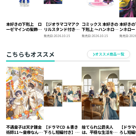
本好きの下剋上 ロ
【ジオラマコマアク
コミックス 本好きの
本好きの
ーゼマインの髪飾り
リルスタンド付き】
下剋上 ～ハンネロー
ンネロー
風ブローチ
本好きの下剋上 ～ハ
レの貴族院五年生～
五年生～
発売日:
2026.10.15
発売日:
2026.10.15
発売日:
2026
ンネローレの貴族院
「恋してみたいお姫
たいお姫
五年生～ 「恋してみ
様」 ジオラマコマ
たいお姫様 2」（コ
アクリルスタンド
こちらもオススメ
オススメ商品一覧
ミックス）
（1巻4話）
不遇皇子は天才錬金
【ドラマCD ＆書き
捨てられ公爵夫人
【ドラマ
術師11～皇帝なんて
下ろし短編付き】捨
は、平穏な生活をお
ろし短編