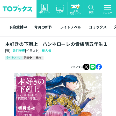
漫画
特設サイト
ストア
検索
メニュー
配信サイト
予約受付中
今月の新作
ライトノベル
コミックス
本好きの下剋上 ハンネローレの貴族院五年生１
[著]
香月美夜
[イラスト]
椎名優
ライトノベル
発売中
特典
シェアする