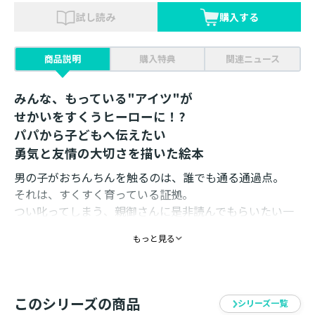
試し読み
購入する
商品説明
購入特典
関連ニュース
みんな、もっている"アイツ"が
せかいをすくうヒーローに！?
パパから子どもへ伝えたい
勇気と友情の大切さを描いた絵本
男の子がおちんちんを触るのは、誰でも通る通過点。
それは、すくすく育っている証拠。
つい叱ってしまう、親御さんに是非読んでもらいたい一
冊です。
もっと見る
──児玉光雄（鹿屋体育大学教授）
全国のパパからも推薦の声多数！
このシリーズの商品
シリーズ一覧
「とっても大切なことだから。ママも恥ずかしがらずに