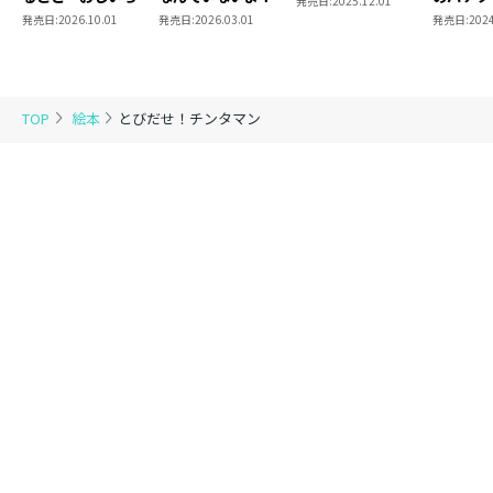
発売日:
2025.12.01
ら見守ってあげようと思った」（長野県・39歳）
んとのパンづくり～
発売日:
2026.10.01
発売日:
2026.03.01
発売日:
2024
■作品詳細【あらすじ】
みんなのヒーロー！
チンタマン！
TOP
絵本
とびだせ！チンタマン
オシッコするだけの
チンチンとタマタマが
へんしんしたんだ
わるいヤツらをやっつけろ！
たたかえ！
チンタマン！
■著者紹介
板橋雅弘（イタバシ マサヒロ）
東京都生まれ。小説家、漫画原作者、コラムニスト、エ
ッセイスト。エッセイストとして、「週刊プレイボー