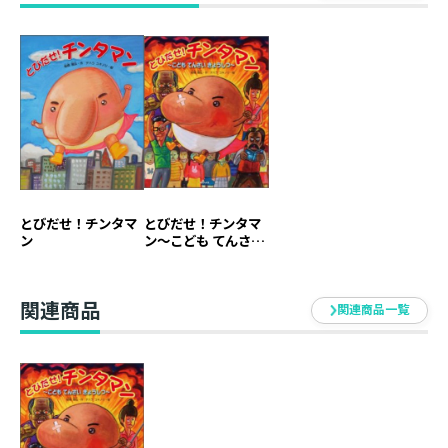
読んであげてね」（神奈川県・41歳）
「おしっこトレーニング中の3歳の息子に、チンタマン
の勇気を伝えてあげたくなりました」（東京都・42歳）
「普段は話づらい『おちんちん』のこと。この本をきっ
かけに息子と話したい」（福岡県・40歳）
「からだの一部に害はない、息子をかわいがろう！」
とびだせ！チンタマ
とびだせ！チンタマ
（東京都・35歳）
ン
ン～こども てんさい
きょうしつ～
「親子の絆がすぐに深められる手放せない１冊」（静岡
関連商品
県・43歳）
関連商品一覧
「子どもが初めて人体の不思議にふれる絵本！」（東京
都・44歳）
「おちんちんは命の元。だから触ると安心するのかな、