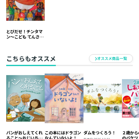
と思った」（愛知県・43歳）
「今まで息子が触っていると、つい怒っていたけど、こ
の本を読んで、子どもともっと会話をしたくなった」
（大阪府・38歳）
とびだせ！チンタマ
ン～こども てんさい
きょうしつ～
「二人の強い友情にちょっと感動。大人も楽しめる一
冊！」（福島県・29歳）
こちらもオススメ
オススメ商品一覧
「大切なモノで、大切なコトを教えてくれた」（千葉
県・39歳）
「何が良くて、何が悪いのか。それをしっかり伝えるこ
とが親の役目だと気づかされた一冊」（東京都・35歳）
「初めての男同士の内緒ごと。この本で作りたいな」
（神奈川県・37歳）
パンがおしえてくれ
この本にはドラゴン
ダムをつくろう！
２歳から
「人前で触ってるのはみっともないけど、隠れてするな
ること～おじいちゃ
なんていないよ！
のバケツ