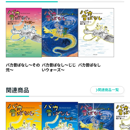
（収録内容）
・一寸法師ラブストーリー
・サルカニ合戦
・浦島太郎の歓迎会
・わらしべじいさん
■著者紹介
五月女ケイ子（ソウトメ ケイコ）
バカ昔ばなし～その
バカ昔ばなし～じじ
バカ昔ばなし
脱力劇画家。一度見たら忘れられない強烈な個性を放つ
弐～
いウォーズ～
レトロ&シュールな既成概念にとらわれない奔放な絵で
数多くの話題作を手掛ける。またコラムニストや映像デ
ィレクター、役者としてもマルチに活躍中。主な作品
関連商品
関連商品一覧
「レッツ!!古事記」(講談社)「新しい単位」(扶桑社)「バ
カ昔ばなし」（TOブックス）
細川徹（ホソカワ トオル）
コント作家・演出家。「男子はだまってなさいよ!7 天才