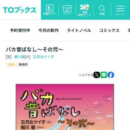
漫画
特設サイト
ストア
検索
メニュー
配信サイト
予約受付中
今月の新作
ライトノベル
コミックス
バカ昔ばなし～その弐～
[文]
細川徹
[え]
五月女ケイ子
絵本
発売中
シェアする