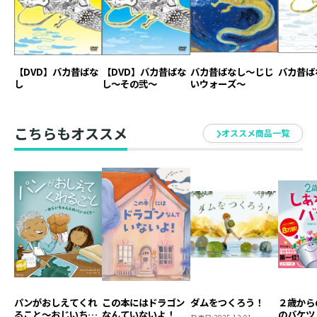
バカボン」、「シティボーイズ十月突然大豆のごとく」
など数々の舞台の脚本・演出を手掛ける。五月女とのコ
ンビで書籍「(図解)世界のしくみ」（扶桑社）、「ニュ
ー大人の時間ですよ！」（東京ニュース通信社）「バカ
昔ばなし」（TOブックス）などを手掛ける。
【DVD】バカ昔ばな
【DVD】バカ昔ばな
バカ昔ばなし～じじ
バカ昔ば
し
し～その弐～
いウォーズ～
こちらもオススメ
オススメ商品一覧
パンがおしえてくれ
この本にはドラゴン
ダムをつくろう！
２歳から
ること～おじいちゃ
なんていないよ！
のバケツ