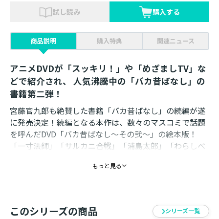
試し読み
購入する
商品説明
購入特典
関連ニュース
アニメDVDが「スッキリ！」や「めざましTV」な
どで紹介され、 人気沸騰中の「バカ昔ばなし」の
書籍第二弾！
宮藤官九郎も絶賛した書籍「バカ昔ばなし」の続編が遂
に発売決定！続編となる本作は、数々のマスコミで話題
を呼んだDVD「バカ昔ばなし〜その弐〜」の絵本版！
「一寸法師」「サルカニ合戦」「浦島太郎」「わらしべ
長者」……。 日本人なら誰もが知っている「昔ばなし」
もっと見る
が、おバカ仕様で絵本になりました。 一寸法師が経験
した世間の厳しさとは？何かがかみ合わないもうひとつ
のサルカニ合戦?!おバカな竜宮城の宴!?じじいの切実な
お願い事とは？これが次世代に伝えていく「バカ昔ばな
このシリーズの商品
シリーズ一覧
し」だ!!