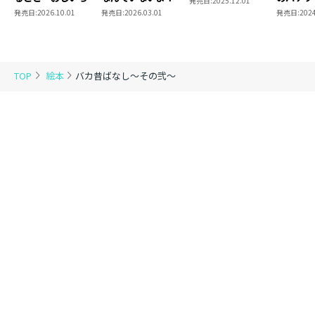
発売日:
2025.12.01
んとのパンづくり～
発売日:
2026.10.01
発売日:
2026.03.01
発売日:
2024
TOP
絵本
バカ昔ばなし～その弐～