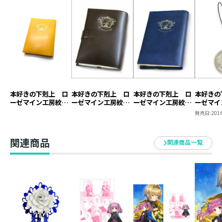
注ぎます。
同様に、神殿長の手紙が取り出され、遺品としてゲオル
ギーネの手に渡ったことから始まったエーレンフェスト
の侵略計画。
便利な道具を手に入れるためにランツェナーヴェを巻き
込み、ラオブルートと利用し合うことで、ゲオルギーネ
はエーレンフェストだけではなくユルゲンシュミットに
戦禍を広げました。
本好きの下剋上 ロ
本好きの下剋上 ロ
本好きの下剋上 ロ
本好きの
ーゼマイン工房紋章
ーゼマイン工房紋章
ーゼマイン工房紋章
ーゼマイ
その最後となる中央の戦いの様子が詰まった第五部Ⅹ
ブックカバー【塩ビ
ブックカバー【本革
ブックカバー【塩ビ
キーホル
発売日:
2016
を、全ての始まりである「神殿長の手紙箱」に入れて送
製】（ジュニア文庫
製】
製】
ります。
用）
貴方の宝物を盗む者にも禍あれかし。
関連商品
関連商品一覧
ーーーーーーー
素材 ： 紙/磁石/ポリエステル
サイズ ： 外寸／幅 約145mm 高さ 200mm 厚
さ 48mm
内寸／ 幅 約130mm 高さ 185mm