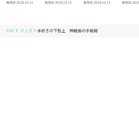
8 同時発売まとめ
魔法使い 第三部
2
き】恋し
発売日:
2026.10.15
発売日:
2026.10.15
発売日:
2026.10.15
発売日:
2026
買いセット
東方諸国編8
の代わり
れと言っ
結婚した
がなぜ今
とに？と
TOP
グッズ
本好きの下剋上 神殿長の手紙箱
＠COMI