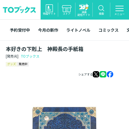
漫画
特設サイト
ストア
検索
メニュー
配信サイト
予約受付中
今月の新作
ライトノベル
コミックス
本好きの下剋上 神殿長の手紙箱
[発売元]
TOブックス
グッズ
発売中
シェアする