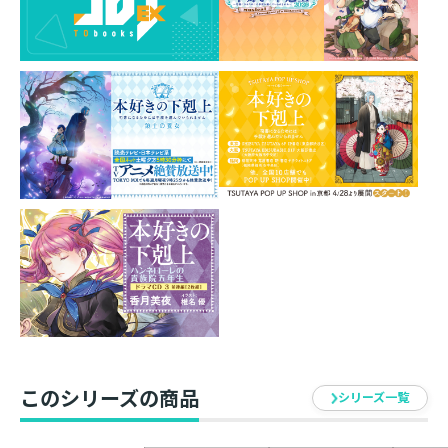
細部までこだわりぬいて作られた手紙箱です！
ーーーーーーー
香月先生からのコメント
今回は「本の形の箱を作って新刊を入れたい」と担当さ
んから聞いて、私が提案しました。
本編の第三部に出てきた「神殿長の手紙箱」のデザイン
にするのはどうですか？ と。
箱に書かれたタイトルは「リーズファルケの宝物」で
す。
リーズファルケの宝物は卵。夏の素材だったので貴色の
青。四隅には魔石のデザイン。
エーレンフェストの神殿に収められている本を模してい
るため、背表紙にエーレンフェストの紋章があります。
このシリーズの商品
シリーズ一覧
無知な者が代わりの魔石を置くことなくリーズファルケ
の卵を盗むと、ローエンベルクの山が噴火して禍が降り