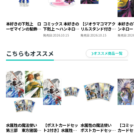
厚さ 38mm
発売元 ： TOブックス
本好きの下剋上 ロ
コミックス 本好きの
【ジオラマコマアク
本好きの
ーゼマインの髪飾り
下剋上 ～ハンネロー
リルスタンド付き】
ンネロー
風ブローチ
レの貴族院五年生～
本好きの下剋上 ～ハ
五年生～
発売日:
2026.10.15
発売日:
2026.10.15
発売日:
2026
「恋してみたいお姫
ンネローレの貴族院
たいお姫
様」 ジオラマコマ
五年生～ 「恋してみ
アクリルスタンド
たいお姫様 2」（コ
こちらもオススメ
オススメ商品一覧
（1巻4話）
ミックス）
水属性の魔法使い
【ポストカードセッ
水属性の魔法使い
【コミッ
第三部 東方諸国編
ト2付き】水属性の
ポストカードセット
カードセ