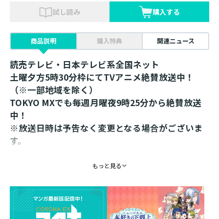
試し読み
購入する
商品説明
購入特典
関連ニュース
読売テレビ・日本テレビ系全国ネット
土曜夕方5時30分枠にてTVアニメ絶賛放送中！
（※一部地域を除く）
TOKYO MXでも毎週月曜夜9時25分から絶賛放送
中！
※放送日時は予告なく変更となる場合がございま
す。
香月美夜先生、完全監修！
もっと見る
作中にも登場する、神殿長の手紙箱がついに完
成！
前神殿長ベーゼヴァンスがゲオルギーネとやり取りして
いた手紙を入れていた、本型の小物入れをイメージ。